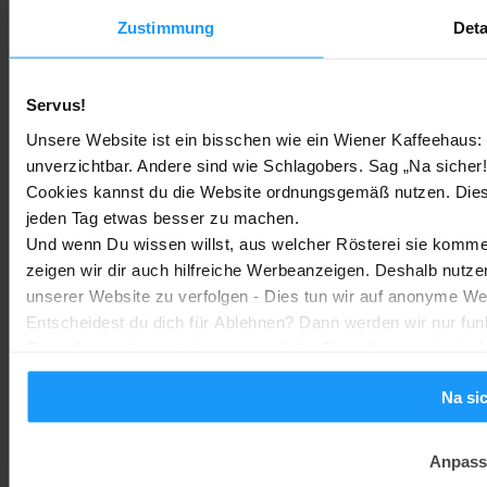
Bestenlisten
-
Marc
3. August 2026
Zustimmung
Deta
Sony WH-CH730N geleakt: Alles zu Sonys neuen Budget-
Servus!
Kopfhörern
Unsere Website ist ein bisschen wie ein Wiener Kaffeehaus: 
Trends & Technologien
-
Marc
2. August 2026
unverzichtbar. Andere sind wie Schlagobers. Sag „Na sicher!
Cookies kannst du die Website ordnungsgemäß nutzen. Dies
Homematic IP Kamera: Die neue Kamerafamilie im Überblick
jeden Tag etwas besser zu machen.
Und wenn Du wissen willst, aus welcher Rösterei sie kommen
Smarte Sicherheit
-
Marc
1. August 2026
MEHR LADEN
zeigen wir dir auch hilfreiche Werbeanzeigen. Deshalb nutze
unserer Website zu verfolgen - Dies tun wir auf anonyme We
Entscheidest du dich für Ablehnen? Dann werden wir nur fun
Einstellungen kannst du später auf der Einstellungsseite änd
Na si
Anpass