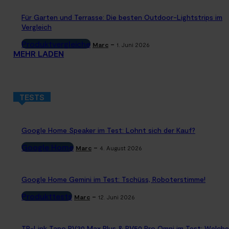
Für Garten und Terrasse: Die besten Outdoor-Lightstrips im
Vergleich
Produktvergleiche
-
Marc
1. Juni 2026
MEHR LADEN
TESTS
Google Home Speaker im Test: Lohnt sich der Kauf?
Google Home
-
Marc
4. August 2026
Google Home Gemini im Test: Tschüss, Roboterstimme!
Produkttests
-
Marc
12. Juni 2026
TP-Link Tapo RV30 Max Plus & RV50 Pro Omni im Test: Welche