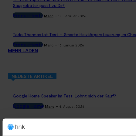
Saugroboter passt zu Dir?
Produkttests
-
Marc
13. Februar 2026
Tado Thermostat Test – Smarte Heizkörpersteuerung im Che
Produkttests
-
Marc
16. Januar 2026
MEHR LADEN
NEUESTE ARTIKEL
Google Home Speaker im Test: Lohnt sich der Kauf?
Google Home
-
Marc
4. August 2026
Rauchmelder Test 2026: Die besten smarten Modelle für Dein
Zuhause