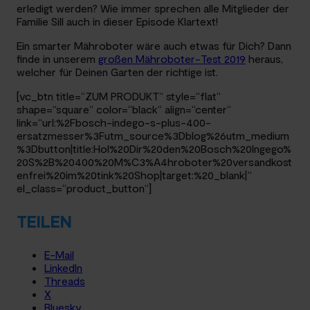
erledigt werden? Wie immer sprechen alle Mitglieder der
Familie Sill auch in dieser Episode Klartext!
Ein smarter Mähroboter wäre auch etwas für Dich? Dann
finde in unserem
großen Mähroboter-Test 2019
heraus,
welcher für Deinen Garten der richtige ist.
[vc_btn title=“ZUM PRODUKT“ style=“flat“
shape=“square“ color=“black“ align=“center“
link=“url:%2Fbosch-indego-s-plus-400-
ersatzmesser%3Futm_source%3Dblog%26utm_medium
%3Dbutton|title:Hol%20Dir%20den%20Bosch%20Ingego%
20S%2B%20400%20M%C3%A4hroboter%20versandkost
enfrei%20im%20tink%20Shop|target:%20_blank|“
el_class=“product_button“]
TEILEN
E-Mail
LinkedIn
Threads
X
Bluesky