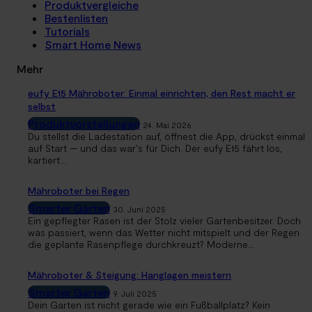
Produktvergleiche
Bestenlisten
Tutorials
Smart Home News
Mehr
eufy E15 Mähroboter: Einmal einrichten, den Rest macht er
selbst
Produktvorstellungen
24. Mai 2026
Du stellst die Ladestation auf, öffnest die App, drückst einmal
auf Start — und das war's für Dich. Der eufy E15 fährt los,
kartiert...
Mähroboter bei Regen
Smarter Garten
30. Juni 2025
Ein gepflegter Rasen ist der Stolz vieler Gartenbesitzer. Doch
was passiert, wenn das Wetter nicht mitspielt und der Regen
die geplante Rasenpflege durchkreuzt? Moderne...
Mähroboter & Steigung: Hanglagen meistern
Smarter Garten
9. Juli 2025
Dein Garten ist nicht gerade wie ein Fußballplatz? Kein