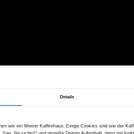
Details
hen wie ein Wiener Kaffeehaus: Einige Cookies sind wie der Kaff
 Sag „Na sicher!“ und genieße Deinen Aufenthalt, denn mit funk