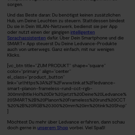
sorgen.
Und das Beste daran: Du benötigst keinen zusätzlichen
Hub, um Deine Leuchten zu steuern. Stattdessen bindest
Du sie in Dein WLAN-Netzwerk, bedienst sie per App
oder nutzt einen der gängigen
intelligenten
Sprachassistenten
dafür. Über Dein Smartphone und die
SMART+ App steuerst Du Deine Ledvance-Produkte
auch von unterwegs. Ganz einfach, mit nur wenigen
Klicks.
[vc_btn title=“ZUM PRODUKT“ shape=“square“
color=“primary“ align=“center“
el_class=“product_button“
link=“url:https%3A%2F%2Fwww.tink.at%2Fledvance-
smart-planon-frameless-rund-cct-rgb-
300mm|title:Hol%20Dir%20jetzt%20Deine%20Ledvance%
20SMART%2B%20Planon%20Frameless%20rund%20CCT
%20%2B%20RGB%20300%20mm%20im%20tink%20Shop“
]
Möchtest Du mehr über Ledvance erfahren, dann schau
doch gerne in
unserem Shop
vorbei. Viel Spaß!