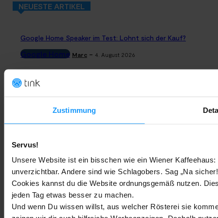
NEUESTE ARTIKEL
Google Home Speaker im Test: Lohnt sich der Kauf?
Google Home
-
Marc
4. August 2026
Rauchmelder Test 2026: Die besten smarten Modelle für Dein
Zuhause
Bestenlisten
-
Zustimmung
Deta
Marc
3. August 2026
Sony WH-CH730N geleakt: Alles zu Sonys neuen Budget-
Servus!
Kopfhörern
Unsere Website ist ein bisschen wie ein Wiener Kaffeehaus: 
Trends & Technologien
-
Marc
2. August 2026
unverzichtbar. Andere sind wie Schlagobers. Sag „Na sicher!
Cookies kannst du die Website ordnungsgemäß nutzen. Dies
jeden Tag etwas besser zu machen.
Homematic IP Kamera: Die neue Kamerafamilie im Überblick
Und wenn Du wissen willst, aus welcher Rösterei sie kommen
Smarte Sicherheit
-
Marc
1. August 2026