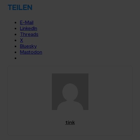
TEILEN
E-Mail
LinkedIn
Threads
X
Bluesky
Mastodon
tink