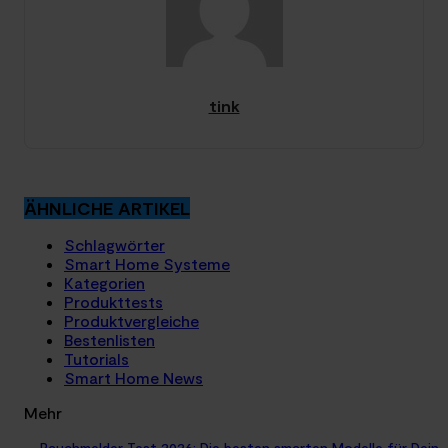
tink
ÄHNLICHE ARTIKEL
Schlagwörter
Smart Home Systeme
Kategorien
Produkttests
Produktvergleiche
Bestenlisten
Tutorials
Smart Home News
Mehr
Rauchmelder Test 2026: Die besten smarten Modelle für Dein