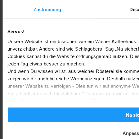
Rauchmelder Test 2026: Die besten smarten Modelle für Dein
Zuhause
Zustimmung
Deta
Bestenlisten
-
Marc
3. August 2026
Servus!
Sony WH-CH730N geleakt: Alles zu Sonys neuen Budget-
Unsere Website ist ein bisschen wie ein Wiener Kaffeehaus: 
Kopfhörern
unverzichtbar. Andere sind wie Schlagobers. Sag „Na sicher!
Trends & Technologien
-
Marc
2. August 2026
Cookies kannst du die Website ordnungsgemäß nutzen. Dies
jeden Tag etwas besser zu machen.
Und wenn Du wissen willst, aus welcher Rösterei sie kommen
Homematic IP Kamera: Die neue Kamerafamilie im Überblick
zeigen wir dir auch hilfreiche Werbeanzeigen. Deshalb nutze
Smarte Sicherheit
-
Marc
1. August 2026
unserer Website zu verfolgen - Dies tun wir auf anonyme We
MEHR LADEN
Entscheidest du dich für Ablehnen? Dann werden wir nur fun
Einstellungen kannst du später auf der Einstellungsseite änd
Na si
Anpass