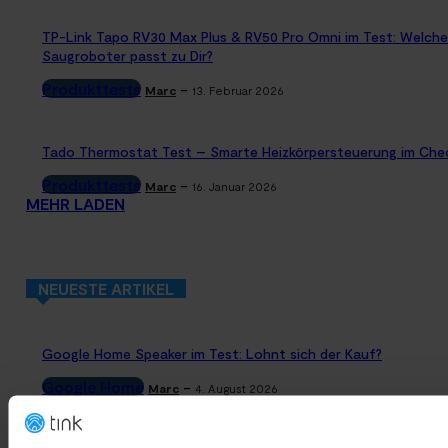
TP-Link Tapo RV30 Max Plus & RV50 Pro Omni im Test: Welche
Saugroboter passt zu Dir?
Produkttests
-
Marc
13. Februar 2026
Tado Thermostat Test – Smarte Heizkörpersteuerung im Che
Produkttests
-
Marc
16. Januar 2026
MEHR LADEN
NEUESTE ARTIKEL
Google Home Speaker im Test: Lohnt sich der Kauf?
Google Home
-
Marc
4. August 2026