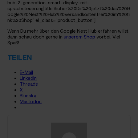
hub-2-generation-smart-display-mit-
sprachsteuerung|title:Sicher%20Dir%20jetzt%20das%20G
oogle%20Nest%20Hub%20versandkostenfrei%20im%20ti
nk%20Shop“ el_class=“product_button“]
Wenn Du mehr über den Google Nest Hub erfahren willst,
dann schau doch gerne in
unserem Shop
vorbei. Viel
Spaß!
TEILEN
E-Mail
LinkedIn
Threads
X
Bluesky
Mastodon