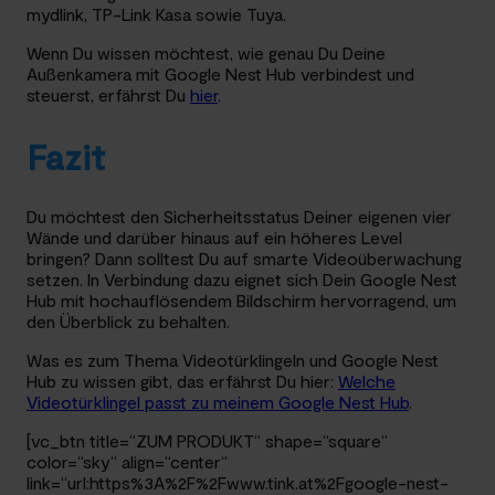
mydlink, TP-Link Kasa sowie Tuya.
Wenn Du wissen möchtest, wie genau Du Deine
Außenkamera mit Google Nest Hub verbindest und
steuerst, erfährst Du
hier
.
Fazit
Du möchtest den Sicherheitsstatus Deiner eigenen vier
Wände und darüber hinaus auf ein höheres Level
bringen? Dann solltest Du auf smarte Videoüberwachung
setzen. In Verbindung dazu eignet sich Dein Google Nest
Hub mit hochauflösendem Bildschirm hervorragend, um
den Überblick zu behalten.
Was es zum Thema Videotürklingeln und Google Nest
Hub zu wissen gibt, das erfährst Du hier:
Welche
Videotürklingel passt zu meinem Google Nest Hub
.
[vc_btn title=“ZUM PRODUKT“ shape=“square“
color=“sky“ align=“center“
link=“url:https%3A%2F%2Fwww.tink.at%2Fgoogle-nest-