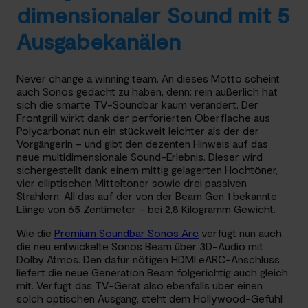
dimensionaler Sound mit 5
Ausgabekanälen
Never change a winning team. An dieses Motto scheint
auch Sonos gedacht zu haben, denn: rein äußerlich hat
sich die smarte TV-Soundbar kaum verändert. Der
Frontgrill wirkt dank der perforierten Oberfläche aus
Polycarbonat nun ein stückweit leichter als der der
Vorgängerin – und gibt den dezenten Hinweis auf das
neue multidimensionale Sound-Erlebnis. Dieser wird
sichergestellt dank einem mittig gelagerten Hochtöner,
vier elliptischen Mitteltöner sowie drei passiven
Strahlern. All das auf der von der Beam Gen 1 bekannte
Länge von 65 Zentimeter – bei 2,8 Kilogramm Gewicht.
Wie die
Premium Soundbar Sonos Arc
verfügt nun auch
die neu entwickelte Sonos Beam über 3D-Audio mit
Dolby Atmos. Den dafür nötigen HDMI eARC-Anschluss
liefert die neue Generation Beam folgerichtig auch gleich
mit. Verfügt das TV-Gerät also ebenfalls über einen
solch optischen Ausgang, steht dem Hollywood-Gefühl