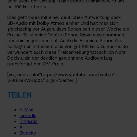
aber auch, der Einstieg in das Sonos-Heimkino wird um
ca. 100 Euro teurer.
Dies geht indes mit einer deutlichen Aufwertung dank
3D-Audio mit Dolby Atmos einher. Und hält man sich
gleichzeitig vor Augen, dass Sonos seit dieser Woche die
Preise für all seine Geräte (Sonos Move ausgenommen)
ohnehin angehoben hat. Auch die Premium Sonos Arc
schlägt nun mit einem plus von gut 100 Euro zu Buche. So
verwundert auch diese Preisanhebung tatsächlich nicht.
Doch allein der deutlich gewonnene Audioumfang
rechtfertigt den OV-Preis.
[vc_video link=“https://www.youtube.com/watch?
v=KEsekVoDp0c“ align=“center“]
TEILEN
E-Mail
LinkedIn
Threads
X
Bluesky