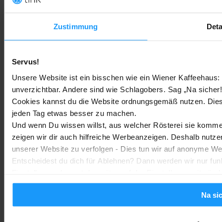
Rauchmelder Test 2026: Die besten smarten Modelle für Dein
Zuhause
Zustimmung
Deta
Bestenlisten
-
Marc
3. August 2026
Servus!
Sony WH-CH730N geleakt: Alles zu Sonys neuen Budget-
Kopfhörern
Unsere Website ist ein bisschen wie ein Wiener Kaffeehaus: 
unverzichtbar. Andere sind wie Schlagobers. Sag „Na sicher!
Trends & Technologien
-
Marc
2. August 2026
Cookies kannst du die Website ordnungsgemäß nutzen. Dies
jeden Tag etwas besser zu machen.
Homematic IP Kamera: Die neue Kamerafamilie im Überblick
Und wenn Du wissen willst, aus welcher Rösterei sie kommen
zeigen wir dir auch hilfreiche Werbeanzeigen. Deshalb nutze
Smarte Sicherheit
-
Marc
1. August 2026
unserer Website zu verfolgen - Dies tun wir auf anonyme We
MEHR LADEN
Entscheidest du dich für Ablehnen? Dann werden wir nur fun
Einstellungen kannst du später auf der Einstellungsseite änd
Na si