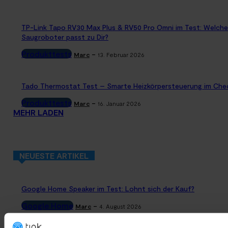
TP-Link Tapo RV30 Max Plus & RV50 Pro Omni im Test: Welche
Saugroboter passt zu Dir?
Produkttests
-
Marc
13. Februar 2026
Tado Thermostat Test – Smarte Heizkörpersteuerung im Che
Produkttests
-
Marc
16. Januar 2026
MEHR LADEN
NEUESTE ARTIKEL
Google Home Speaker im Test: Lohnt sich der Kauf?
Google Home
-
Marc
4. August 2026