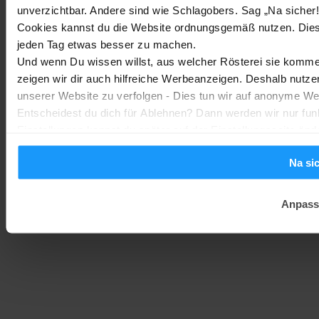
unverzichtbar. Andere sind wie Schlagobers. Sag „Na sicher!
Sony WH-CH730N geleakt: Alles zu Sonys neuen Budget-
Kopfhörern
Cookies kannst du die Website ordnungsgemäß nutzen. Dies
jeden Tag etwas besser zu machen.
Trends & Technologien
-
Marc
2. August 2026
Und wenn Du wissen willst, aus welcher Rösterei sie kommen
zeigen wir dir auch hilfreiche Werbeanzeigen. Deshalb nutze
Homematic IP Kamera: Die neue Kamerafamilie im Überblick
unserer Website zu verfolgen - Dies tun wir auf anonyme We
Entscheidest du dich für Ablehnen? Dann werden wir nur fun
Smarte Sicherheit
-
Marc
1. August 2026
Einstellungen kannst du später auf der Einstellungsseite änd
MEHR LADEN
Na si
Anpass