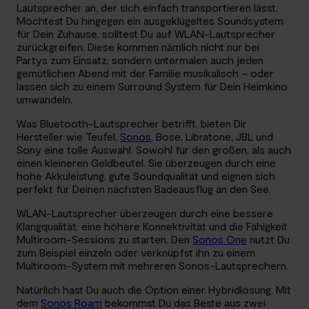
Lautsprecher an, der sich einfach transportieren lässt.
Möchtest Du hingegen ein ausgeklügeltes Soundsystem
für Dein Zuhause, solltest Du auf WLAN-Lautsprecher
zurückgreifen. Diese kommen nämlich nicht nur bei
Partys zum Einsatz, sondern untermalen auch jeden
gemütlichen Abend mit der Familie musikalisch – oder
lassen sich zu einem Surround System für Dein Heimkino
umwandeln.
Was Bluetooth-Lautsprecher betrifft, bieten Dir
Hersteller wie Teufel,
Sonos
, Bose, Libratone, JBL und
Sony eine tolle Auswahl. Sowohl für den großen, als auch
einen kleineren Geldbeutel. Sie überzeugen durch eine
hohe Akkuleistung, gute Soundqualität und eignen sich
perfekt für Deinen nächsten Badeausflug an den See.
WLAN-Lautsprecher überzeugen durch eine bessere
Klangqualität, eine höhere Konnektivität und die Fähigkeit
Multiroom-Sessions zu starten. Den
Sonos One
nutzt Du
zum Beispiel einzeln oder verknüpfst ihn zu einem
Multiroom-System mit mehreren Sonos-Lautsprechern.
Natürlich hast Du auch die Option einer Hybridlösung. Mit
dem
Sonos Roam
bekommst Du das Beste aus zwei