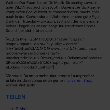
Welten. Der Roam bietet Dir Musik-Streaming sowohl
über WLAN aus auch Bluetooth. Dabei ist er dank seiner
kompakten Größe leicht zu transportieren, macht aber
auch in der Küche oder im Wohnzimmer eine gute Figur.
Dank der Trueplay-Funktion passt sich der Klang immer
seiner Umgebung an und sorgt für grandiosen Sonos-
Sound, der sich hören lässt.
[vc_btn title=“ZUM PRODUKT“ style=“classic“
shape=“square“ color=“sky“ align=“center“
link=“url:https%3A%2F%2Fwww.tink.at%2Fsonos-roam-
mobiler-wasserdichter-smart-
speaker|title:Hol%20Dir%20jetzt%20Deinen%20Sonos%2
0Roam%20im%20tink%20Shop|target:_blank“
el_class=“product_button“]
Möchtest Du noch mehr über smarte Lautsprecher
erfahren, dann schau doch gerne in
unserem Shop
vorbei. Viel Spaß!
TEILEN
E-Mail