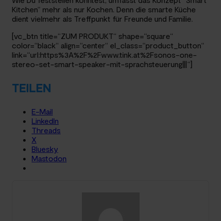
Kitchen” mehr als nur Kochen. Denn die smarte Küche
dient vielmehr als Treffpunkt für Freunde und Familie.
[vc_btn title=“ZUM PRODUKT“ shape=“square“
color=“black“ align=“center“ el_class=“product_button“
link=“url:https%3A%2F%2Fwww.tink.at%2Fsonos-one-
stereo-set-smart-speaker-mit-sprachsteuerung|||“]
TEILEN
E-Mail
LinkedIn
Threads
X
Bluesky
Mastodon