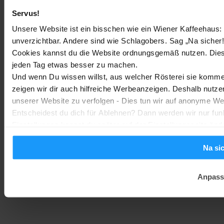
Sony WH-CH730N geleakt: Alles zu Sonys neuen Budget-
Servus!
Kopfhörern
Unsere Website ist ein bisschen wie ein Wiener Kaffeehaus: 
Trends & Technologien
-
Marc
2. August 2026
unverzichtbar. Andere sind wie Schlagobers. Sag „Na sicher!
Cookies kannst du die Website ordnungsgemäß nutzen. Dies
jeden Tag etwas besser zu machen.
Homematic IP Kamera: Die neue Kamerafamilie im Überblick
Und wenn Du wissen willst, aus welcher Rösterei sie kommen
Smarte Sicherheit
-
Marc
1. August 2026
zeigen wir dir auch hilfreiche Werbeanzeigen. Deshalb nutze
MEHR LADEN
unserer Website zu verfolgen - Dies tun wir auf anonyme We
Entscheidest du dich für Ablehnen? Dann werden wir nur fun
Einstellungen kannst du später auf der Einstellungsseite änd
Na si
Anpass