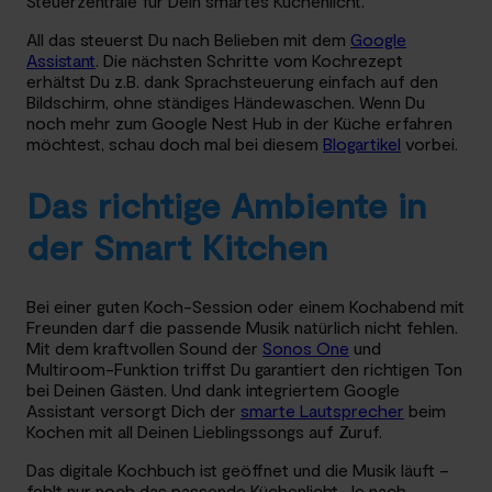
Steuerzentrale für Dein smartes Küchenlicht.
All das steuerst Du nach Belieben mit dem
Google
Assistant
. Die nächsten Schritte vom Kochrezept
erhältst Du z.B. dank Sprachsteuerung einfach auf den
Bildschirm, ohne ständiges Händewaschen. Wenn Du
noch mehr zum Google Nest Hub in der Küche erfahren
möchtest, schau doch mal bei diesem
Blogartikel
vorbei.
Das richtige Ambiente in
der Smart Kitchen
Bei einer guten Koch-Session oder einem Kochabend mit
Freunden darf die passende Musik natürlich nicht fehlen.
Mit dem kraftvollen Sound der
Sonos One
und
Multiroom-Funktion triffst Du garantiert den richtigen Ton
bei Deinen Gästen. Und dank integriertem Google
Assistant versorgt Dich der
smarte Lautsprecher
beim
Kochen mit all Deinen Lieblingssongs auf Zuruf.
Das digitale Kochbuch ist geöffnet und die Musik läuft –
fehlt nur noch das passende Küchenlicht. Je nach