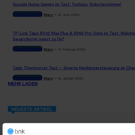
Google Home Gemini im Test: Tschüss, Roboterstimme!
Produkttests
-
Marc
12. Juni 2026
TP-Link Tapo RV30 Max Plus & RV50 Pro Omni im Test: Welche
Saugroboter passt zu Dir?
Produkttests
-
Marc
13. Februar 2026
Tado Thermostat Test – Smarte Heizkörpersteuerung im Che
Produkttests
-
Marc
16. Januar 2026
MEHR LADEN
NEUESTE ARTIKEL
Google Home Speaker im Test: Lohnt sich der Kauf?