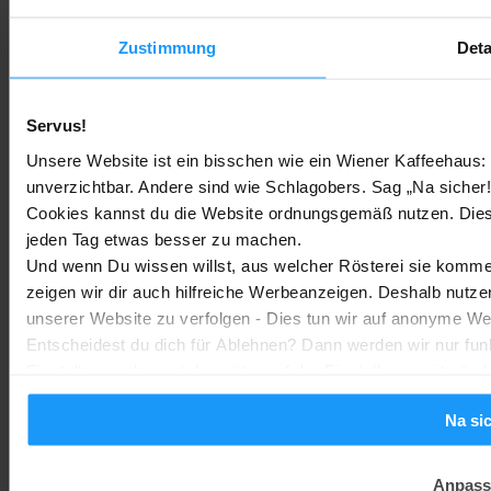
Google Home
-
Marc
4. August 2026
Zustimmung
Deta
Rauchmelder Test 2026: Die besten smarten Modelle für Dein
Zuhause
Servus!
Bestenlisten
-
Marc
3. August 2026
Unsere Website ist ein bisschen wie ein Wiener Kaffeehaus: 
unverzichtbar. Andere sind wie Schlagobers. Sag „Na sicher!
Sony WH-CH730N geleakt: Alles zu Sonys neuen Budget-
Cookies kannst du die Website ordnungsgemäß nutzen. Dies
Kopfhörern
jeden Tag etwas besser zu machen.
Trends & Technologien
-
Und wenn Du wissen willst, aus welcher Rösterei sie kommen
Marc
2. August 2026
zeigen wir dir auch hilfreiche Werbeanzeigen. Deshalb nutze
unserer Website zu verfolgen - Dies tun wir auf anonyme We
Homematic IP Kamera: Die neue Kamerafamilie im Überblick
Entscheidest du dich für Ablehnen? Dann werden wir nur fun
Smarte Sicherheit
-
Einstellungen kannst du später auf der Einstellungsseite änd
Marc
1. August 2026
MEHR LADEN
Na si
Anpass