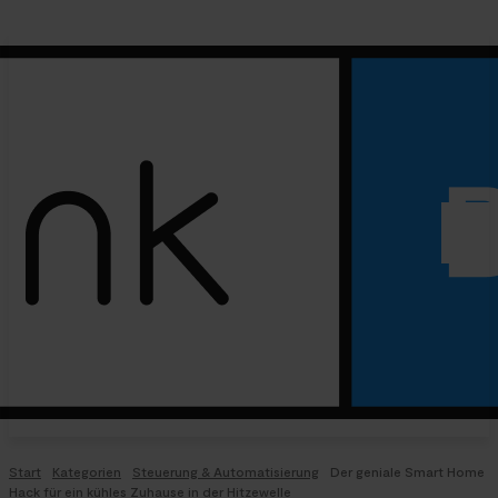
Start
Kategorien
Steuerung & Automatisierung
Der geniale Smart Home
Hack für ein kühles Zuhause in der Hitzewelle