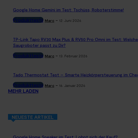
Google Home Gemini im Test: Tschüss, Roboterstimme!
Produkttests
-
Marc
12. Juni 2026
TP-Link Tapo RV30 Max Plus & RV50 Pro Omni im Test: Welche
Saugroboter passt zu Dir?
Produkttests
-
Marc
13. Februar 2026
Tado Thermostat Test – Smarte Heizkörpersteuerung im Che
Produkttests
-
Marc
16. Januar 2026
MEHR LADEN
NEUESTE ARTIKEL
Google Home Speaker im Test: Lohnt sich der Kauf?