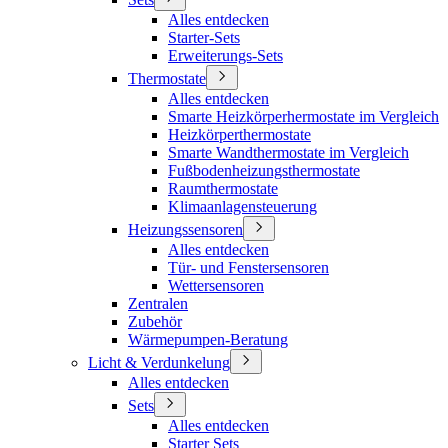
Alles entdecken
Starter-Sets
Erweiterungs-Sets
Thermostate
Alles entdecken
Smarte Heizkörperhermostate im Vergleich
Heizkörperthermostate
Smarte Wandthermostate im Vergleich
Fußbodenheizungsthermostate
Raumthermostate
Klimaanlagensteuerung
Heizungssensoren
Alles entdecken
Tür- und Fenstersensoren
Wettersensoren
Zentralen
Zubehör
Wärmepumpen-Beratung
Licht & Verdunkelung
Alles entdecken
Sets
Alles entdecken
Starter Sets