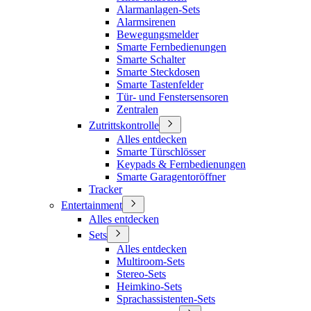
Alarmanlagen-Sets
Alarmsirenen
Bewegungsmelder
Smarte Fernbedienungen
Smarte Schalter
Smarte Steckdosen
Smarte Tastenfelder
Tür- und Fenstersensoren
Zentralen
Zutrittskontrolle
Alles entdecken
Smarte Türschlösser
Keypads & Fernbedienungen
Smarte Garagentoröffner
Tracker
Entertainment
Alles entdecken
Sets
Alles entdecken
Multiroom-Sets
Stereo-Sets
Heimkino-Sets
Sprachassistenten-Sets