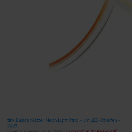
tink Basics Matter Neon Light Strip - 3m LED-Streifen -
Weiß
Unverb. Preisempf.: € 79,95
Du sparst: € 34,96 (-44%)