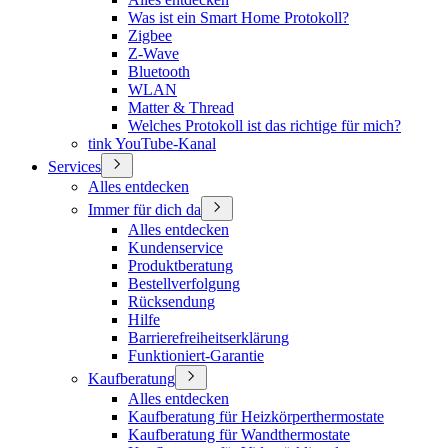
Was ist ein Smart Home Protokoll?
Zigbee
Z-Wave
Bluetooth
WLAN
Matter & Thread
Welches Protokoll ist das richtige für mich?
tink YouTube-Kanal
Services
Alles entdecken
Immer für dich da
Alles entdecken
Kundenservice
Produktberatung
Bestellverfolgung
Rücksendung
Hilfe
Barrierefreiheitserklärung
Funktioniert-Garantie
Kaufberatung
Alles entdecken
Kaufberatung für Heizkörperthermostate
Kaufberatung für Wandthermostate