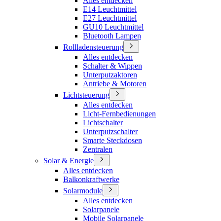
Alles entdecken
E14 Leuchtmittel
E27 Leuchtmittel
GU10 Leuchtmittel
Bluetooth Lampen
Rollladensteuerung
Alles entdecken
Schalter & Wippen
Unterputzaktoren
Antriebe & Motoren
Lichtsteuerung
Alles entdecken
Licht-Fernbedienungen
Lichtschalter
Unterputzschalter
Smarte Steckdosen
Zentralen
Solar & Energie
Alles entdecken
Balkonkraftwerke
Solarmodule
Alles entdecken
Solarpanele
Mobile Solarpanele