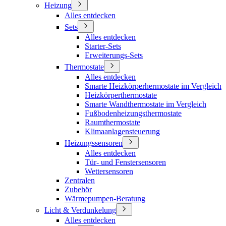
Heizung
Alles entdecken
Sets
Alles entdecken
Starter-Sets
Erweiterungs-Sets
Thermostate
Alles entdecken
Smarte Heizkörperhermostate im Vergleich
Heizkörperthermostate
Smarte Wandthermostate im Vergleich
Fußbodenheizungsthermostate
Raumthermostate
Klimaanlagensteuerung
Heizungssensoren
Alles entdecken
Tür- und Fenstersensoren
Wettersensoren
Zentralen
Zubehör
Wärmepumpen-Beratung
Licht & Verdunkelung
Alles entdecken