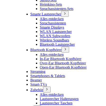
Stereo-Sets
Heimkino-Sets
Sprachassistenten-Sets
Smarte Lautsprecher
Alles entdecken
Sprachassistenten
Smarte Displays
WLAN Lautsprecher
WLAN Subwoofers
Wireless Soundbars
Bluetooth Lautsprecher
Bluetooth Kopfhörer
Alles entdecken
In-Ear Bluetooth Kopfhörer
Over-Ear Bluetooth Kopfhörer
Open-Ear Bluetooth Kopfhörer
Streaming
Smartphones & Tablets
Beamer
Smart-TVs
Zubehör
Alles entdecken
Lautsprecher Halterungen
Lautsprecher Taschen