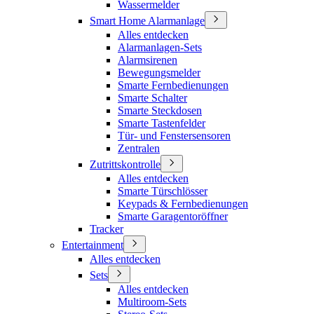
Wassermelder
Smart Home Alarmanlage
Alles entdecken
Alarmanlagen-Sets
Alarmsirenen
Bewegungsmelder
Smarte Fernbedienungen
Smarte Schalter
Smarte Steckdosen
Smarte Tastenfelder
Tür- und Fenstersensoren
Zentralen
Zutrittskontrolle
Alles entdecken
Smarte Türschlösser
Keypads & Fernbedienungen
Smarte Garagentoröffner
Tracker
Entertainment
Alles entdecken
Sets
Alles entdecken
Multiroom-Sets