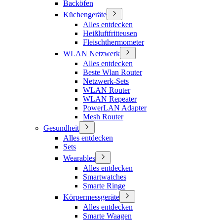
Backöfen
Küchengeräte
Alles entdecken
Heißluftfritteusen
Fleischthermometer
WLAN Netzwerk
Alles entdecken
Beste Wlan Router
Netzwerk-Sets
WLAN Router
WLAN Repeater
PowerLAN Adapter
Mesh Router
Gesundheit
Alles entdecken
Sets
Wearables
Alles entdecken
Smartwatches
Smarte Ringe
Körpermessgeräte
Alles entdecken
Smarte Waagen