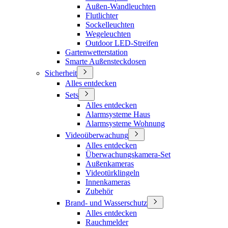
Außen-Wandleuchten
Flutlichter
Sockelleuchten
Wegeleuchten
Outdoor LED-Streifen
Gartenwetterstation
Smarte Außensteckdosen
Sicherheit
Alles entdecken
Sets
Alles entdecken
Alarmsysteme Haus
Alarmsysteme Wohnung
Videoüberwachung
Alles entdecken
Überwachungskamera-Set
Außenkameras
Videotürklingeln
Innenkameras
Zubehör
Brand- und Wasserschutz
Alles entdecken
Rauchmelder