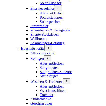
Solar Zubehör
Energiespeicher
Alles entdecken
Powerstationen
Solarspeicher
Stromzähler
Powerbanks & Ladegeräte
Smarte Steckdosen
Wallboxen
Solaranlagen-Beratung
Haushaltsgeräte
Alles entdecken
Reinigen
Alles entdecken
Saugroboter
Saugroboter-Zubehör
Staubsauger
Waschen & Trocknen
Alles entdecken
Waschmaschinen
Trockner
Kühlschränke
Geschirrspüler