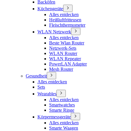
Backöfen
Küchengeräte
Alles entdecken
Heißluftfritteusen
Fleischthermometer
WLAN Netzwerk
Alles entdecken
Beste Wlan Router
Netzwerk-Sets
WLAN Router
WLAN Repeater
PowerLAN Adapter
Mesh Router
Gesundheit
Alles entdecken
Sets
Wearables
Alles entdecken
Smartwatches
Smarte Ringe
Körpermessgeräte
Alles entdecken
Smarte Waagen