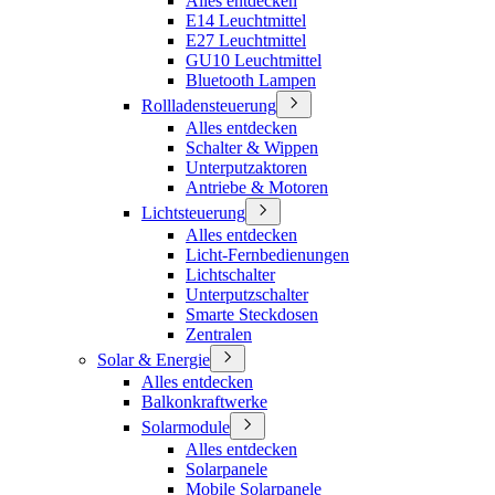
Alles entdecken
E14 Leuchtmittel
E27 Leuchtmittel
GU10 Leuchtmittel
Bluetooth Lampen
Rollladensteuerung
Alles entdecken
Schalter & Wippen
Unterputzaktoren
Antriebe & Motoren
Lichtsteuerung
Alles entdecken
Licht-Fernbedienungen
Lichtschalter
Unterputzschalter
Smarte Steckdosen
Zentralen
Solar & Energie
Alles entdecken
Balkonkraftwerke
Solarmodule
Alles entdecken
Solarpanele
Mobile Solarpanele