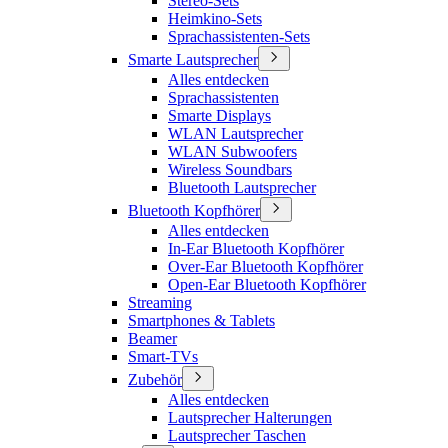
Stereo-Sets
Heimkino-Sets
Sprachassistenten-Sets
Smarte Lautsprecher
Alles entdecken
Sprachassistenten
Smarte Displays
WLAN Lautsprecher
WLAN Subwoofers
Wireless Soundbars
Bluetooth Lautsprecher
Bluetooth Kopfhörer
Alles entdecken
In-Ear Bluetooth Kopfhörer
Over-Ear Bluetooth Kopfhörer
Open-Ear Bluetooth Kopfhörer
Streaming
Smartphones & Tablets
Beamer
Smart-TVs
Zubehör
Alles entdecken
Lautsprecher Halterungen
Lautsprecher Taschen