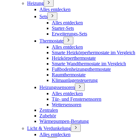
Heizung
Alles entdecken
Sets
Alles entdecken
Starter-Sets
Erweiterungs-Sets
Thermostate
Alles entdecken
Smarte Heizkörperhermostate im Vergleich
Heizkörperthermostate
Smarte Wandthermostate im Vergleich
Fußbodenheizungsthermostate
Raumthermostate
Klimaanlagensteuerung
Heizungssensoren
Alles entdecken
Tür- und Fenstersensoren
Wettersensoren
Zentralen
Zubehör
Wärmepumpen-Beratung
Licht & Verdunkelung
Alles entdecken