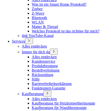
Was ist ein Smart Home Protokoll?
Zigbee
Z-Wave
Bluetooth
WLAN
Matter & Thread
Welches Protokoll ist das richtige für mich?
tink YouTube-Kanal
Services
Alles entdecken
Immer für dich da
Alles entdecken
Kundenservice
Produktberatung
Bestellverfolgung
Rücksendung
Hilfe
Barrierefreiheitserklärung
Funktioniert-Garantie
Kaufberatung
Alles entdecken
Kaufberatung für Heizkörperthermostate
Kaufberatung für Wandthermostate