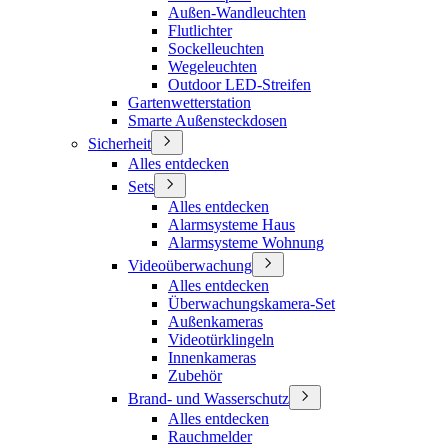
Außen-Wandleuchten
Flutlichter
Sockelleuchten
Wegeleuchten
Outdoor LED-Streifen
Gartenwetterstation
Smarte Außensteckdosen
Sicherheit
Alles entdecken
Sets
Alles entdecken
Alarmsysteme Haus
Alarmsysteme Wohnung
Videoüberwachung
Alles entdecken
Überwachungskamera-Set
Außenkameras
Videotürklingeln
Innenkameras
Zubehör
Brand- und Wasserschutz
Alles entdecken
Rauchmelder