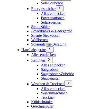
Solar Zubehör
Energiespeicher
Alles entdecken
Powerstationen
Solarspeicher
Stromzähler
Powerbanks & Ladegeräte
Smarte Steckdosen
Wallboxen
Solaranlagen-Beratung
Haushaltsgeräte
Alles entdecken
Reinigen
Alles entdecken
Saugroboter
Saugroboter-Zubehör
Staubsauger
Waschen & Trocknen
Alles entdecken
Waschmaschinen
Trockner
Kühlschränke
Geschirrspüler