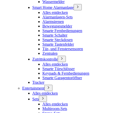
Wassermelder
Smart Home Alarmanlage
Alles entdecken
Alarmanlagen-Sets
Alarmsirenen
Bewegungsmelder
Smarte Fernbedienungen
Smarte Schalter
Smarte Steckdosen
Smarte Tastenfelder
Tür- und Fenstersensoren
Zentralen
Zutrittskontrolle
Alles entdecken
Smarte Türschlösser
Keypads & Fernbedienungen
Smarte Garagentoröffner
Tracker
Entertainment
Alles entdecken
Sets
Alles entdecken
Multiroom-Sets