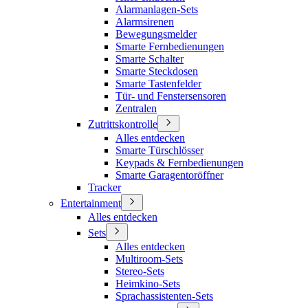
Alarmanlagen-Sets
Alarmsirenen
Bewegungsmelder
Smarte Fernbedienungen
Smarte Schalter
Smarte Steckdosen
Smarte Tastenfelder
Tür- und Fenstersensoren
Zentralen
Zutrittskontrolle
Alles entdecken
Smarte Türschlösser
Keypads & Fernbedienungen
Smarte Garagentoröffner
Tracker
Entertainment
Alles entdecken
Sets
Alles entdecken
Multiroom-Sets
Stereo-Sets
Heimkino-Sets
Sprachassistenten-Sets