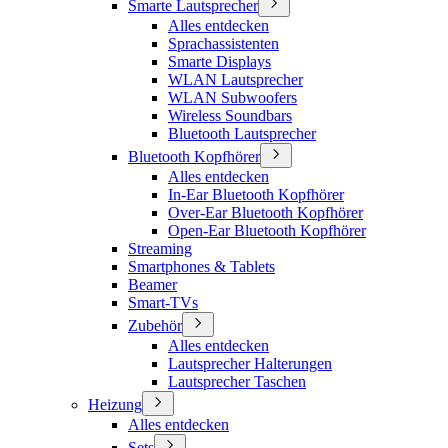
Smarte Lautsprecher
Alles entdecken
Sprachassistenten
Smarte Displays
WLAN Lautsprecher
WLAN Subwoofers
Wireless Soundbars
Bluetooth Lautsprecher
Bluetooth Kopfhörer
Alles entdecken
In-Ear Bluetooth Kopfhörer
Over-Ear Bluetooth Kopfhörer
Open-Ear Bluetooth Kopfhörer
Streaming
Smartphones & Tablets
Beamer
Smart-TVs
Zubehör
Alles entdecken
Lautsprecher Halterungen
Lautsprecher Taschen
Heizung
Alles entdecken
Sets