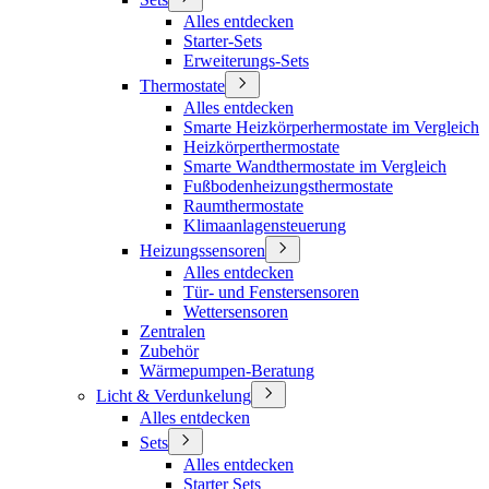
Alles entdecken
Starter-Sets
Erweiterungs-Sets
Thermostate
Alles entdecken
Smarte Heizkörperhermostate im Vergleich
Heizkörperthermostate
Smarte Wandthermostate im Vergleich
Fußbodenheizungsthermostate
Raumthermostate
Klimaanlagensteuerung
Heizungssensoren
Alles entdecken
Tür- und Fenstersensoren
Wettersensoren
Zentralen
Zubehör
Wärmepumpen-Beratung
Licht & Verdunkelung
Alles entdecken
Sets
Alles entdecken
Starter Sets