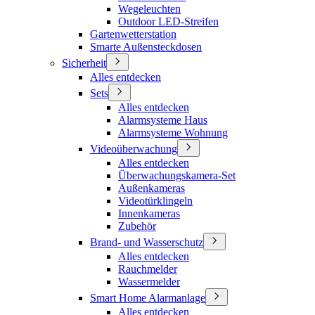
Wegeleuchten
Outdoor LED-Streifen
Gartenwetterstation
Smarte Außensteckdosen
Sicherheit
Alles entdecken
Sets
Alles entdecken
Alarmsysteme Haus
Alarmsysteme Wohnung
Videoüberwachung
Alles entdecken
Überwachungskamera-Set
Außenkameras
Videotürklingeln
Innenkameras
Zubehör
Brand- und Wasserschutz
Alles entdecken
Rauchmelder
Wassermelder
Smart Home Alarmanlage
Alles entdecken