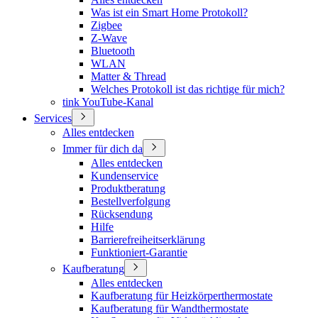
Was ist ein Smart Home Protokoll?
Zigbee
Z-Wave
Bluetooth
WLAN
Matter & Thread
Welches Protokoll ist das richtige für mich?
tink YouTube-Kanal
Services
Alles entdecken
Immer für dich da
Alles entdecken
Kundenservice
Produktberatung
Bestellverfolgung
Rücksendung
Hilfe
Barrierefreiheitserklärung
Funktioniert-Garantie
Kaufberatung
Alles entdecken
Kaufberatung für Heizkörperthermostate
Kaufberatung für Wandthermostate