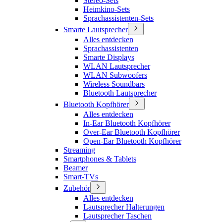
Stereo-Sets
Heimkino-Sets
Sprachassistenten-Sets
Smarte Lautsprecher
Alles entdecken
Sprachassistenten
Smarte Displays
WLAN Lautsprecher
WLAN Subwoofers
Wireless Soundbars
Bluetooth Lautsprecher
Bluetooth Kopfhörer
Alles entdecken
In-Ear Bluetooth Kopfhörer
Over-Ear Bluetooth Kopfhörer
Open-Ear Bluetooth Kopfhörer
Streaming
Smartphones & Tablets
Beamer
Smart-TVs
Zubehör
Alles entdecken
Lautsprecher Halterungen
Lautsprecher Taschen