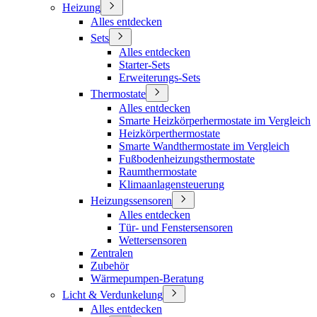
Heizung
Alles entdecken
Sets
Alles entdecken
Starter-Sets
Erweiterungs-Sets
Thermostate
Alles entdecken
Smarte Heizkörperhermostate im Vergleich
Heizkörperthermostate
Smarte Wandthermostate im Vergleich
Fußbodenheizungsthermostate
Raumthermostate
Klimaanlagensteuerung
Heizungssensoren
Alles entdecken
Tür- und Fenstersensoren
Wettersensoren
Zentralen
Zubehör
Wärmepumpen-Beratung
Licht & Verdunkelung
Alles entdecken