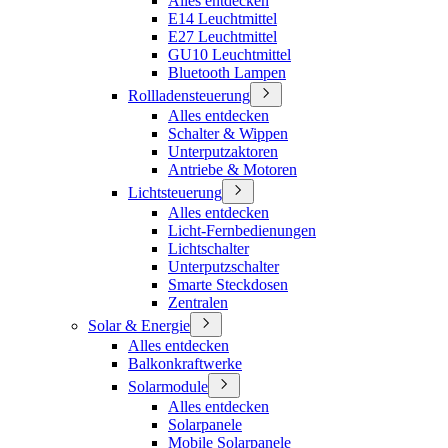
Alles entdecken
E14 Leuchtmittel
E27 Leuchtmittel
GU10 Leuchtmittel
Bluetooth Lampen
Rollladensteuerung
Alles entdecken
Schalter & Wippen
Unterputzaktoren
Antriebe & Motoren
Lichtsteuerung
Alles entdecken
Licht-Fernbedienungen
Lichtschalter
Unterputzschalter
Smarte Steckdosen
Zentralen
Solar & Energie
Alles entdecken
Balkonkraftwerke
Solarmodule
Alles entdecken
Solarpanele
Mobile Solarpanele