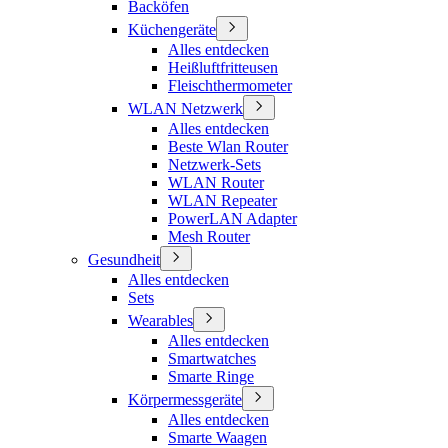
Backöfen
Küchengeräte
Alles entdecken
Heißluftfritteusen
Fleischthermometer
WLAN Netzwerk
Alles entdecken
Beste Wlan Router
Netzwerk-Sets
WLAN Router
WLAN Repeater
PowerLAN Adapter
Mesh Router
Gesundheit
Alles entdecken
Sets
Wearables
Alles entdecken
Smartwatches
Smarte Ringe
Körpermessgeräte
Alles entdecken
Smarte Waagen