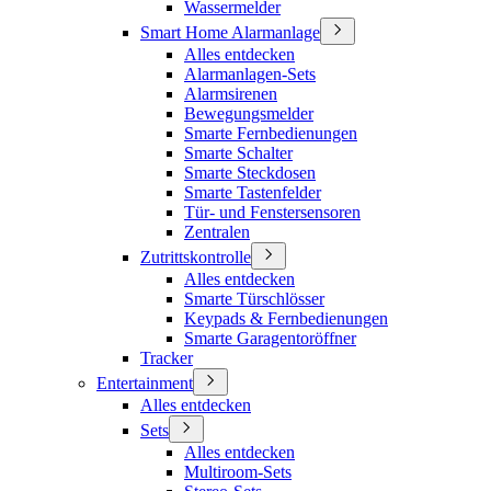
Wassermelder
Smart Home Alarmanlage
Alles entdecken
Alarmanlagen-Sets
Alarmsirenen
Bewegungsmelder
Smarte Fernbedienungen
Smarte Schalter
Smarte Steckdosen
Smarte Tastenfelder
Tür- und Fenstersensoren
Zentralen
Zutrittskontrolle
Alles entdecken
Smarte Türschlösser
Keypads & Fernbedienungen
Smarte Garagentoröffner
Tracker
Entertainment
Alles entdecken
Sets
Alles entdecken
Multiroom-Sets