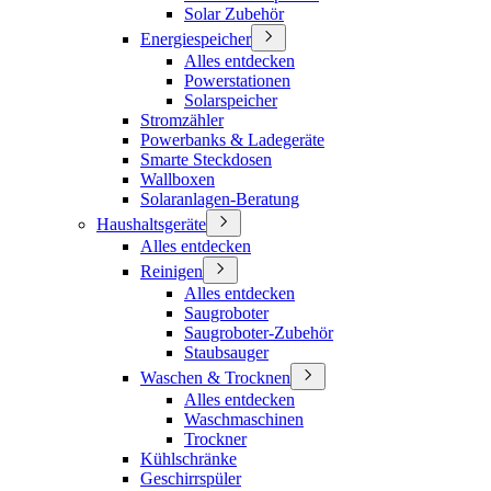
Solar Zubehör
Energiespeicher
Alles entdecken
Powerstationen
Solarspeicher
Stromzähler
Powerbanks & Ladegeräte
Smarte Steckdosen
Wallboxen
Solaranlagen-Beratung
Haushaltsgeräte
Alles entdecken
Reinigen
Alles entdecken
Saugroboter
Saugroboter-Zubehör
Staubsauger
Waschen & Trocknen
Alles entdecken
Waschmaschinen
Trockner
Kühlschränke
Geschirrspüler