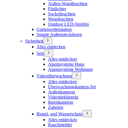
Außen-Wandleuchten
Flutlichter
Sockelleuchten
Wegeleuchten
Outdoor LED-Streifen
Gartenwetterstation
Smarte Außensteckdosen
Sicherheit
Alles entdecken
Sets
Alles entdecken
Alarmsysteme Haus
Alarmsysteme Wohnung
Videoüberwachung
Alles entdecken
Überwachungskamera-Set
Außenkameras
Videotürklingeln
Innenkameras
Zubehör
Brand- und Wasserschutz
Alles entdecken
Rauchmelder