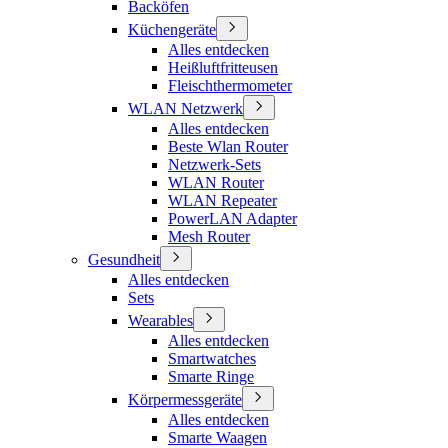
Backöfen
Küchengeräte
Alles entdecken
Heißluftfritteusen
Fleischthermometer
WLAN Netzwerk
Alles entdecken
Beste Wlan Router
Netzwerk-Sets
WLAN Router
WLAN Repeater
PowerLAN Adapter
Mesh Router
Gesundheit
Alles entdecken
Sets
Wearables
Alles entdecken
Smartwatches
Smarte Ringe
Körpermessgeräte
Alles entdecken
Smarte Waagen