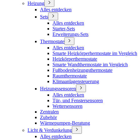
Heizung
Alles entdecken
Sets
Alles entdecken
Starter-Sets
Erweiterungs-Sets
Thermostate
Alles entdecken
Smarte Heizkörperhermostate im Vergleich
Heizkörperthermostate
Smarte Wandthermostate im Vergleich
Fußbodenheizungsthermostate
Raumthermostate
Klimaanlagensteuerung
Heizungssensoren
Alles entdecken
Tür- und Fenstersensoren
Wettersensoren
Zentralen
Zubehör
Wärmepumpen-Beratung
Licht & Verdunkelung
Alles entdecken