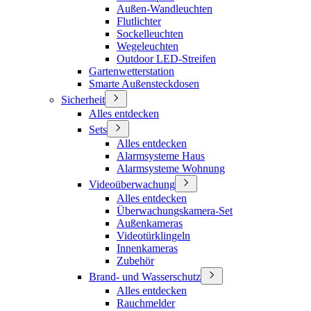
Außen-Wandleuchten
Flutlichter
Sockelleuchten
Wegeleuchten
Outdoor LED-Streifen
Gartenwetterstation
Smarte Außensteckdosen
Sicherheit
Alles entdecken
Sets
Alles entdecken
Alarmsysteme Haus
Alarmsysteme Wohnung
Videoüberwachung
Alles entdecken
Überwachungskamera-Set
Außenkameras
Videotürklingeln
Innenkameras
Zubehör
Brand- und Wasserschutz
Alles entdecken
Rauchmelder