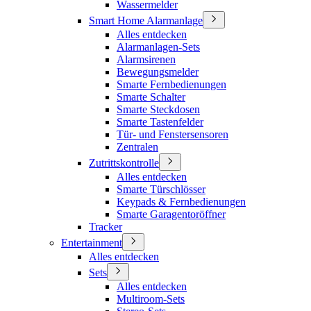
Wassermelder
Smart Home Alarmanlage
Alles entdecken
Alarmanlagen-Sets
Alarmsirenen
Bewegungsmelder
Smarte Fernbedienungen
Smarte Schalter
Smarte Steckdosen
Smarte Tastenfelder
Tür- und Fenstersensoren
Zentralen
Zutrittskontrolle
Alles entdecken
Smarte Türschlösser
Keypads & Fernbedienungen
Smarte Garagentoröffner
Tracker
Entertainment
Alles entdecken
Sets
Alles entdecken
Multiroom-Sets