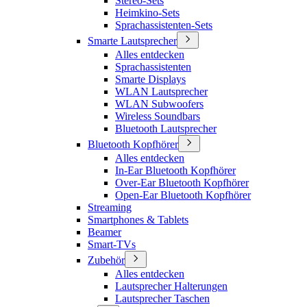
Stereo-Sets
Heimkino-Sets
Sprachassistenten-Sets
Smarte Lautsprecher
Alles entdecken
Sprachassistenten
Smarte Displays
WLAN Lautsprecher
WLAN Subwoofers
Wireless Soundbars
Bluetooth Lautsprecher
Bluetooth Kopfhörer
Alles entdecken
In-Ear Bluetooth Kopfhörer
Over-Ear Bluetooth Kopfhörer
Open-Ear Bluetooth Kopfhörer
Streaming
Smartphones & Tablets
Beamer
Smart-TVs
Zubehör
Alles entdecken
Lautsprecher Halterungen
Lautsprecher Taschen