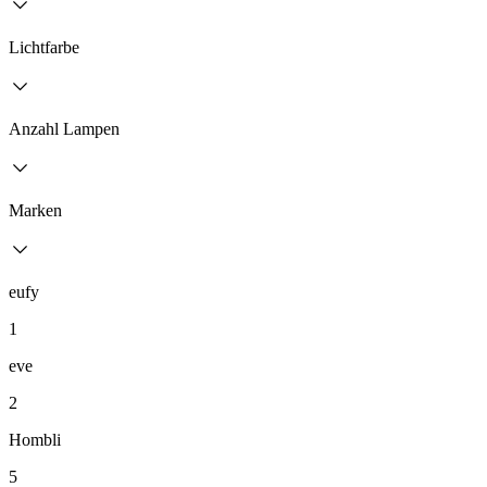
Lichtfarbe
Anzahl Lampen
Marken
eufy
1
eve
2
Hombli
5