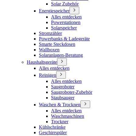
Solar Zubehör
Energiespeicher
Alles entdecken
Powerstationen
Solarspeicher
Stromzähler
Powerbanks & Ladegeräte
Smarte Steckdosen
Wallboxen
Solaranlagen-Beratung
Haushaltsgeräte
Alles entdecken
Reinigen
Alles entdecken
Saugroboter
Saugroboter-Zubehör
Staubsauger
Waschen & Trocknen
Alles entdecken
Waschmaschinen
Trockner
Kühlschränke
Geschirrspüler