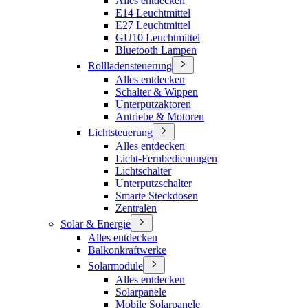
Alles entdecken
E14 Leuchtmittel
E27 Leuchtmittel
GU10 Leuchtmittel
Bluetooth Lampen
Rollladensteuerung
Alles entdecken
Schalter & Wippen
Unterputzaktoren
Antriebe & Motoren
Lichtsteuerung
Alles entdecken
Licht-Fernbedienungen
Lichtschalter
Unterputzschalter
Smarte Steckdosen
Zentralen
Solar & Energie
Alles entdecken
Balkonkraftwerke
Solarmodule
Alles entdecken
Solarpanele
Mobile Solarpanele