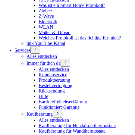
Was ist ein Smart Home Protokoll?
Zigbee
Z-Wave
Bluetooth
WLAN
Matter & Thread
Welches Protokoll ist das richtige für mich?
tink YouTube-Kanal
Services
Alles entdecken
Immer für dich da
Alles entdecken
Kundenservice
Produktberatung
Bestellverfolgung
Rücksendung
Hilfe
Barrierefreiheitserklärung
Funktioniert-Garantie
Kaufberatung
Alles entdecken
Kaufberatung für Heizkörperthermostate
Kaufberatung für Wandthermostate