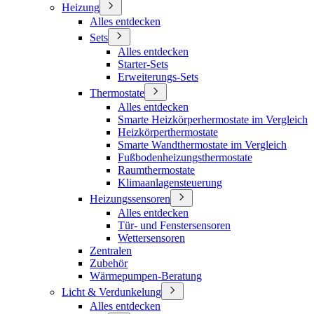
Heizung
Alles entdecken
Sets
Alles entdecken
Starter-Sets
Erweiterungs-Sets
Thermostate
Alles entdecken
Smarte Heizkörperhermostate im Vergleich
Heizkörperthermostate
Smarte Wandthermostate im Vergleich
Fußbodenheizungsthermostate
Raumthermostate
Klimaanlagensteuerung
Heizungssensoren
Alles entdecken
Tür- und Fenstersensoren
Wettersensoren
Zentralen
Zubehör
Wärmepumpen-Beratung
Licht & Verdunkelung
Alles entdecken