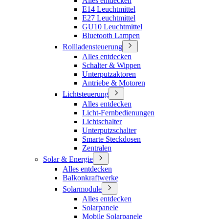
Alles entdecken
E14 Leuchtmittel
E27 Leuchtmittel
GU10 Leuchtmittel
Bluetooth Lampen
Rollladensteuerung
Alles entdecken
Schalter & Wippen
Unterputzaktoren
Antriebe & Motoren
Lichtsteuerung
Alles entdecken
Licht-Fernbedienungen
Lichtschalter
Unterputzschalter
Smarte Steckdosen
Zentralen
Solar & Energie
Alles entdecken
Balkonkraftwerke
Solarmodule
Alles entdecken
Solarpanele
Mobile Solarpanele