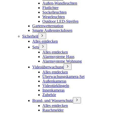
Außen-Wandleuchten
Flutlichter
Sockelleuchten
Wegeleuchten
Outdoor LED-Streifen
Gartenwetterstation
Smarte Außensteckdosen
Sicherheit
Alles entdecken
Sets
Alles entdecken
Alarmsysteme Haus
Alarmsysteme Wohnung
Videoüberwachung
Alles entdecken
Überwachungskamera-Set
Außenkameras
Videotürklingeln
Innenkameras
Zubehör
Brand- und Wasserschutz
Alles entdecken
Rauchmelder