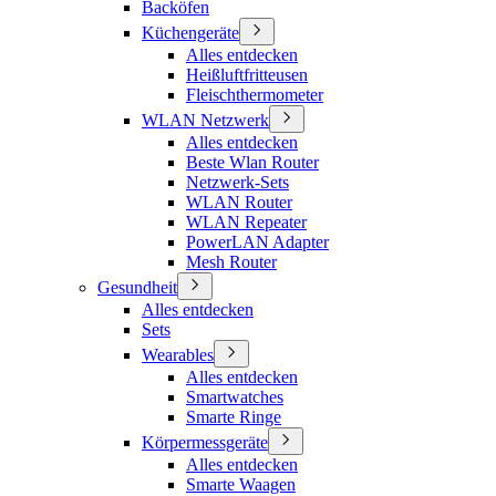
Backöfen
Küchengeräte
Alles entdecken
Heißluftfritteusen
Fleischthermometer
WLAN Netzwerk
Alles entdecken
Beste Wlan Router
Netzwerk-Sets
WLAN Router
WLAN Repeater
PowerLAN Adapter
Mesh Router
Gesundheit
Alles entdecken
Sets
Wearables
Alles entdecken
Smartwatches
Smarte Ringe
Körpermessgeräte
Alles entdecken
Smarte Waagen