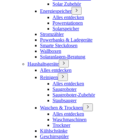
Solar Zubehör
Energiespeicher
Alles entdecken
Powerstationen
Solarspeicher
Stromzähler
Powerbanks & Ladegeräte
Smarte Steckdosen
Wallboxen
Solaranlagen-Beratung
Haushaltsgeräte
Alles entdecken
Reinigen
Alles entdecken
Saugroboter
Saugroboter-Zubehör
Staubsauger
Waschen & Trocknen
Alles entdecken
Waschmaschinen
Trockner
Kühlschränke
Geschirrspüler