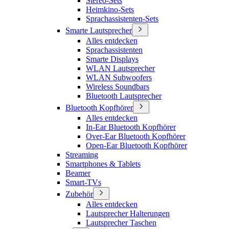
Stereo-Sets
Heimkino-Sets
Sprachassistenten-Sets
Smarte Lautsprecher
Alles entdecken
Sprachassistenten
Smarte Displays
WLAN Lautsprecher
WLAN Subwoofers
Wireless Soundbars
Bluetooth Lautsprecher
Bluetooth Kopfhörer
Alles entdecken
In-Ear Bluetooth Kopfhörer
Over-Ear Bluetooth Kopfhörer
Open-Ear Bluetooth Kopfhörer
Streaming
Smartphones & Tablets
Beamer
Smart-TVs
Zubehör
Alles entdecken
Lautsprecher Halterungen
Lautsprecher Taschen