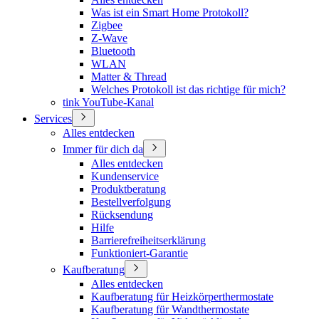
Was ist ein Smart Home Protokoll?
Zigbee
Z-Wave
Bluetooth
WLAN
Matter & Thread
Welches Protokoll ist das richtige für mich?
tink YouTube-Kanal
Services
Alles entdecken
Immer für dich da
Alles entdecken
Kundenservice
Produktberatung
Bestellverfolgung
Rücksendung
Hilfe
Barrierefreiheitserklärung
Funktioniert-Garantie
Kaufberatung
Alles entdecken
Kaufberatung für Heizkörperthermostate
Kaufberatung für Wandthermostate