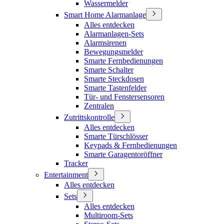
Wassermelder
Smart Home Alarmanlage
Alles entdecken
Alarmanlagen-Sets
Alarmsirenen
Bewegungsmelder
Smarte Fernbedienungen
Smarte Schalter
Smarte Steckdosen
Smarte Tastenfelder
Tür- und Fenstersensoren
Zentralen
Zutrittskontrolle
Alles entdecken
Smarte Türschlösser
Keypads & Fernbedienungen
Smarte Garagentoröffner
Tracker
Entertainment
Alles entdecken
Sets
Alles entdecken
Multiroom-Sets