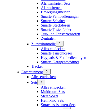
Alarmanlagen-Sets
Alarmsirenen
Bewegungsmelder
Smarte Fernbedienungen
Smarte Schalter
Smarte Steckdosen
Smarte Tastenfelder
Tür- und Fenstersensoren
Zentralen
Zutrittskontrolle
Alles entdecken
Smarte Türschlösser
Keypads & Fernbedienungen
Smarte Garagentoröffner
Tracker
Entertainment
Alles entdecken
Sets
Alles entdecken
Multiroom-Sets
Stereo-Sets
Heimkino-Sets
Sprachassistenten-Sets