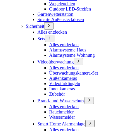
Wegeleuchten
Outdoor LED-Streifen
Gartenwetterstation
Smarte Außensteckdosen
Sicherheit
Alles entdecken
Sets
Alles entdecken
Alarmsysteme Haus
Alarmsysteme Wohnung
Videoüberwachung
Alles entdecken
Überwachungskamera-Set
Außenkameras
Videotürklingeln
Innenkameras
Zubehör
Brand- und Wasserschutz
Alles entdecken
Rauchmelder
Wassermelder
Smart Home Alarmanlage
Alles entdecken