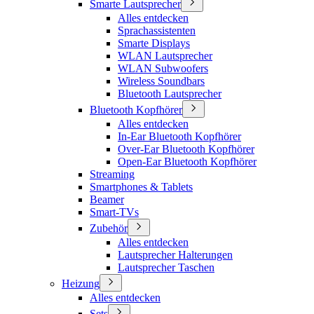
Smarte Lautsprecher
Alles entdecken
Sprachassistenten
Smarte Displays
WLAN Lautsprecher
WLAN Subwoofers
Wireless Soundbars
Bluetooth Lautsprecher
Bluetooth Kopfhörer
Alles entdecken
In-Ear Bluetooth Kopfhörer
Over-Ear Bluetooth Kopfhörer
Open-Ear Bluetooth Kopfhörer
Streaming
Smartphones & Tablets
Beamer
Smart-TVs
Zubehör
Alles entdecken
Lautsprecher Halterungen
Lautsprecher Taschen
Heizung
Alles entdecken
Sets