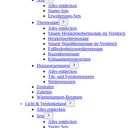
Alles entdecken
Starter-Sets
Erweiterungs-Sets
Thermostate
Alles entdecken
Smarte Heizkörperhermostate im Vergleich
Heizkörperthermostate
Smarte Wandthermostate im Vergleich
Fußbodenheizungsthermostate
Raumthermostate
Klimaanlagensteuerung
Heizungssensoren
Alles entdecken
Tür- und Fenstersensoren
Wettersensoren
Zentralen
Zubehör
Wärmepumpen-Beratung
Licht & Verdunkelung
Alles entdecken
Sets
Alles entdecken
Starter Sets