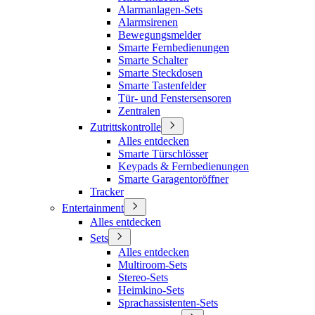
Alarmanlagen-Sets
Alarmsirenen
Bewegungsmelder
Smarte Fernbedienungen
Smarte Schalter
Smarte Steckdosen
Smarte Tastenfelder
Tür- und Fenstersensoren
Zentralen
Zutrittskontrolle
Alles entdecken
Smarte Türschlösser
Keypads & Fernbedienungen
Smarte Garagentoröffner
Tracker
Entertainment
Alles entdecken
Sets
Alles entdecken
Multiroom-Sets
Stereo-Sets
Heimkino-Sets
Sprachassistenten-Sets