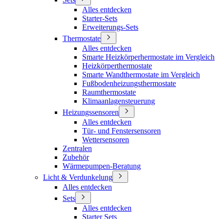
Alles entdecken
Starter-Sets
Erweiterungs-Sets
Thermostate
Alles entdecken
Smarte Heizkörperhermostate im Vergleich
Heizkörperthermostate
Smarte Wandthermostate im Vergleich
Fußbodenheizungsthermostate
Raumthermostate
Klimaanlagensteuerung
Heizungssensoren
Alles entdecken
Tür- und Fenstersensoren
Wettersensoren
Zentralen
Zubehör
Wärmepumpen-Beratung
Licht & Verdunkelung
Alles entdecken
Sets
Alles entdecken
Starter Sets