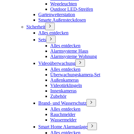
Wegeleuchten
Outdoor LED-Streifen
Gartenwetterstation
Smarte Außensteckdosen
Sicherheit
Alles entdecken
Sets
Alles entdecken
Alarmsysteme Haus
Alarmsysteme Wohnung
Videoüberwachung
Alles entdecken
Überwachungskamera-Set
Außenkameras
Videotürklingeln
Innenkameras
Zubehör
Brand- und Wasserschutz
Alles entdecken
Rauchmelder
Wassermelder
Smart Home Alarmanlage
Alles entdecken