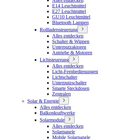
Alles entdecken
E14 Leuchtmittel
E27 Leuchtmittel
GU10 Leuchtmittel
Bluetooth Lampen
Rollladensteuerung
Alles entdecken
Schalter & Wippen
Unterputzaktoren
Antriebe & Motoren
Lichtsteuerung
Alles entdecken
Licht-Fernbedienungen
Lichtschalter
Unterputzschalter
Smarte Steckdosen
Zentralen
Solar & Energie
Alles entdecken
Balkonkraftwerke
Solarmodule
Alles entdecken
Solarpanele
Mobile Solarpanele