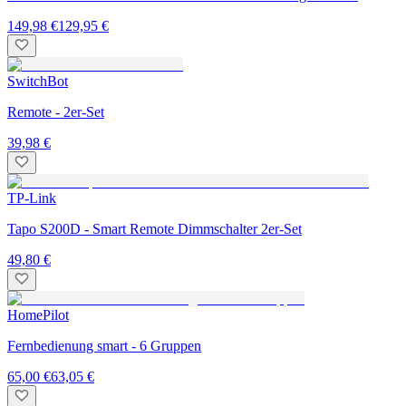
149,98 €
129,95 €
SwitchBot
Remote - 2er-Set
39,98 €
TP-Link
Tapo S200D - Smart Remote Dimmschalter 2er-Set
49,80 €
HomePilot
Fernbedienung smart - 6 Gruppen
65,00 €
63,05 €