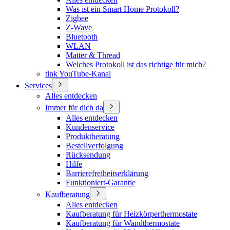
Was ist ein Smart Home Protokoll?
Zigbee
Z-Wave
Bluetooth
WLAN
Matter & Thread
Welches Protokoll ist das richtige für mich?
tink YouTube-Kanal
Services
Alles entdecken
Immer für dich da
Alles entdecken
Kundenservice
Produktberatung
Bestellverfolgung
Rücksendung
Hilfe
Barrierefreiheitserklärung
Funktioniert-Garantie
Kaufberatung
Alles entdecken
Kaufberatung für Heizkörperthermostate
Kaufberatung für Wandthermostate