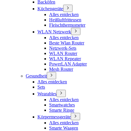
Backöfen
Küchengeräte
Alles entdecken
Heißluftfritteusen
Fleischthermometer
WLAN Netzwerk
Alles entdecken
Beste Wlan Router
Netzwerk-Sets
WLAN Router
WLAN Repeater
PowerLAN Adapter
Mesh Router
Gesundheit
Alles entdecken
Sets
Wearables
Alles entdecken
Smartwatches
Smarte Ringe
Körpermessgeräte
Alles entdecken
Smarte Waagen