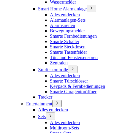
Wassermelder
Smart Home Alarmanlage
Alles entdecken
Alarmanlagen-Sets
Alarmsirenen
Bewegungsmelder
Smarte Fernbedienungen
Smarte Schalter
Smarte Steckdosen
Smarte Tastenfelder
Tür- und Fenstersensoren
Zentralen
Zutrittskontrolle
Alles entdecken
Smarte Türschlösser
Keypads & Fernbedienungen
Smarte Garagentoröffner
Tracker
Entertainment
Alles entdecken
Sets
Alles entdecken
Multiroom-Sets