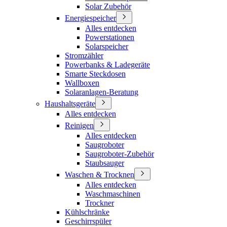
Solar Zubehör
Energiespeicher
Alles entdecken
Powerstationen
Solarspeicher
Stromzähler
Powerbanks & Ladegeräte
Smarte Steckdosen
Wallboxen
Solaranlagen-Beratung
Haushaltsgeräte
Alles entdecken
Reinigen
Alles entdecken
Saugroboter
Saugroboter-Zubehör
Staubsauger
Waschen & Trocknen
Alles entdecken
Waschmaschinen
Trockner
Kühlschränke
Geschirrspüler