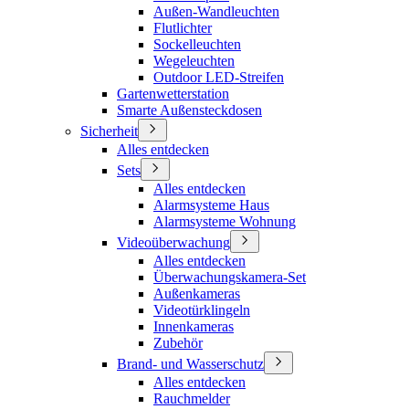
Außen-Wandleuchten
Flutlichter
Sockelleuchten
Wegeleuchten
Outdoor LED-Streifen
Gartenwetterstation
Smarte Außensteckdosen
Sicherheit
Alles entdecken
Sets
Alles entdecken
Alarmsysteme Haus
Alarmsysteme Wohnung
Videoüberwachung
Alles entdecken
Überwachungskamera-Set
Außenkameras
Videotürklingeln
Innenkameras
Zubehör
Brand- und Wasserschutz
Alles entdecken
Rauchmelder