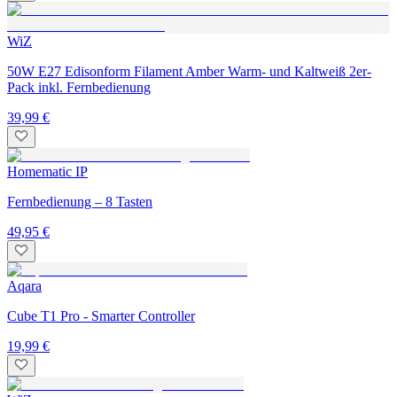
WiZ
50W E27 Edisonform Filament Amber Warm- und Kaltweiß 2er-
Pack inkl. Fernbedienung
39,99 €
Homematic IP
Fernbedienung – 8 Tasten
49,95 €
Aqara
Cube T1 Pro - Smarter Controller
19,99 €