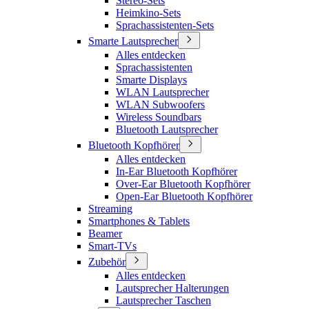
Stereo-Sets
Heimkino-Sets
Sprachassistenten-Sets
Smarte Lautsprecher
Alles entdecken
Sprachassistenten
Smarte Displays
WLAN Lautsprecher
WLAN Subwoofers
Wireless Soundbars
Bluetooth Lautsprecher
Bluetooth Kopfhörer
Alles entdecken
In-Ear Bluetooth Kopfhörer
Over-Ear Bluetooth Kopfhörer
Open-Ear Bluetooth Kopfhörer
Streaming
Smartphones & Tablets
Beamer
Smart-TVs
Zubehör
Alles entdecken
Lautsprecher Halterungen
Lautsprecher Taschen