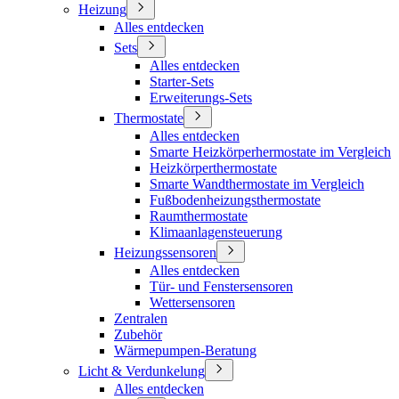
Heizung
Alles entdecken
Sets
Alles entdecken
Starter-Sets
Erweiterungs-Sets
Thermostate
Alles entdecken
Smarte Heizkörperhermostate im Vergleich
Heizkörperthermostate
Smarte Wandthermostate im Vergleich
Fußbodenheizungsthermostate
Raumthermostate
Klimaanlagensteuerung
Heizungssensoren
Alles entdecken
Tür- und Fenstersensoren
Wettersensoren
Zentralen
Zubehör
Wärmepumpen-Beratung
Licht & Verdunkelung
Alles entdecken