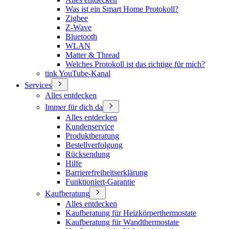
Was ist ein Smart Home Protokoll?
Zigbee
Z-Wave
Bluetooth
WLAN
Matter & Thread
Welches Protokoll ist das richtige für mich?
tink YouTube-Kanal
Services
Alles entdecken
Immer für dich da
Alles entdecken
Kundenservice
Produktberatung
Bestellverfolgung
Rücksendung
Hilfe
Barrierefreiheitserklärung
Funktioniert-Garantie
Kaufberatung
Alles entdecken
Kaufberatung für Heizkörperthermostate
Kaufberatung für Wandthermostate