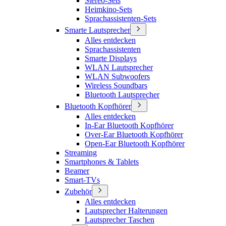
Stereo-Sets
Heimkino-Sets
Sprachassistenten-Sets
Smarte Lautsprecher
Alles entdecken
Sprachassistenten
Smarte Displays
WLAN Lautsprecher
WLAN Subwoofers
Wireless Soundbars
Bluetooth Lautsprecher
Bluetooth Kopfhörer
Alles entdecken
In-Ear Bluetooth Kopfhörer
Over-Ear Bluetooth Kopfhörer
Open-Ear Bluetooth Kopfhörer
Streaming
Smartphones & Tablets
Beamer
Smart-TVs
Zubehör
Alles entdecken
Lautsprecher Halterungen
Lautsprecher Taschen