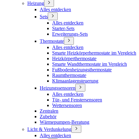
Heizung
Alles entdecken
Sets
Alles entdecken
Starter-Sets
Erweiterungs-Sets
Thermostate
Alles entdecken
Smarte Heizkörperhermostate im Vergleich
Heizkörperthermostate
Smarte Wandthermostate im Vergleich
Fußbodenheizungsthermostate
Raumthermostate
Klimaanlagensteuerung
Heizungssensoren
Alles entdecken
Tür- und Fenstersensoren
Wettersensoren
Zentralen
Zubehör
Wärmepumpen-Beratung
Licht & Verdunkelung
Alles entdecken