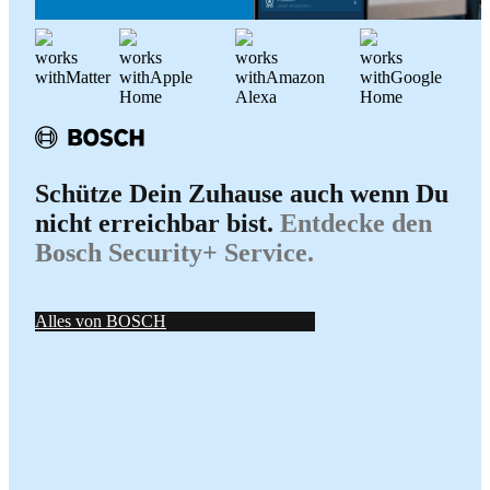
works
works
works
works
with
Matter
with
Apple
with
Amazon
with
Google
Home
Alexa
Home
Schütze Dein Zuhause auch wenn Du
nicht erreichbar bist.
Entdecke den
Bosch Security+ Service.
Alles von BOSCH