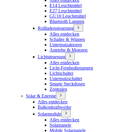
Alles entdecken
E14 Leuchtmittel
E27 Leuchtmittel
GU10 Leuchtmittel
Bluetooth Lampen
Rollladensteuerung
Alles entdecken
Schalter & Wippen
Unterputzaktoren
Antriebe & Motoren
Lichtsteuerung
Alles entdecken
Licht-Fernbedienungen
Lichtschalter
Unterputzschalter
Smarte Steckdosen
Zentralen
Solar & Energie
Alles entdecken
Balkonkraftwerke
Solarmodule
Alles entdecken
Solarpanele
Mobile Solarpanele