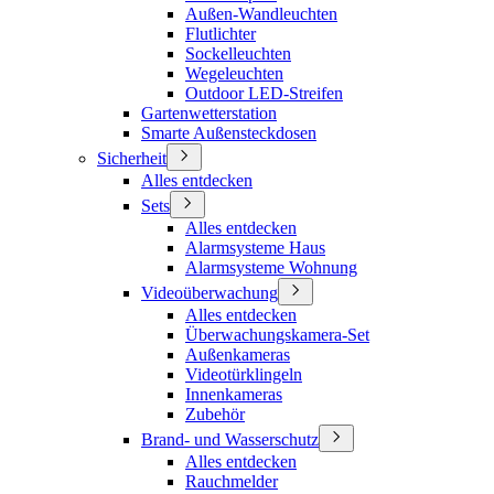
Außen-Wandleuchten
Flutlichter
Sockelleuchten
Wegeleuchten
Outdoor LED-Streifen
Gartenwetterstation
Smarte Außensteckdosen
Sicherheit
Alles entdecken
Sets
Alles entdecken
Alarmsysteme Haus
Alarmsysteme Wohnung
Videoüberwachung
Alles entdecken
Überwachungskamera-Set
Außenkameras
Videotürklingeln
Innenkameras
Zubehör
Brand- und Wasserschutz
Alles entdecken
Rauchmelder