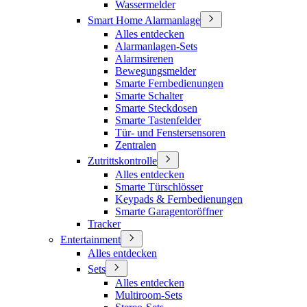
Wassermelder
Smart Home Alarmanlage
Alles entdecken
Alarmanlagen-Sets
Alarmsirenen
Bewegungsmelder
Smarte Fernbedienungen
Smarte Schalter
Smarte Steckdosen
Smarte Tastenfelder
Tür- und Fenstersensoren
Zentralen
Zutrittskontrolle
Alles entdecken
Smarte Türschlösser
Keypads & Fernbedienungen
Smarte Garagentoröffner
Tracker
Entertainment
Alles entdecken
Sets
Alles entdecken
Multiroom-Sets