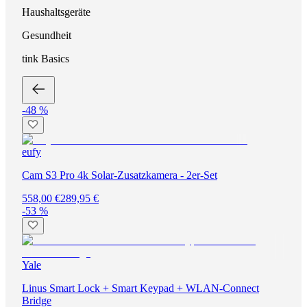
Haushaltsgeräte
Gesundheit
tink Basics
-48 %
eufy
Cam S3 Pro 4k Solar-Zusatzkamera - 2er-Set
558,00 €
289,95 €
-53 %
Yale
Linus Smart Lock + Smart Keypad + WLAN-Connect
Bridge