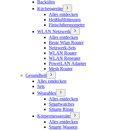
Backöfen
Küchengeräte
Alles entdecken
Heißluftfritteusen
Fleischthermometer
WLAN Netzwerk
Alles entdecken
Beste Wlan Router
Netzwerk-Sets
WLAN Router
WLAN Repeater
PowerLAN Adapter
Mesh Router
Gesundheit
Alles entdecken
Sets
Wearables
Alles entdecken
Smartwatches
Smarte Ringe
Körpermessgeräte
Alles entdecken
Smarte Waagen