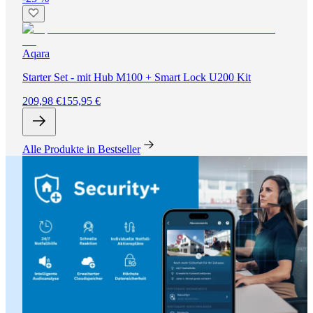
Aqara
Starter Set - mit Hub M100 + Smart Lock U200 Kit
209,98 €
155,95 €
Alle Produkte in Bestseller