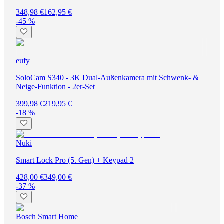
348,98 €
162,95 €
-45 %
eufy
SoloCam S340 - 3K Dual-Außenkamera mit Schwenk- &
Neige-Funktion - 2er-Set
399,98 €
219,95 €
-18 %
Nuki
Smart Lock Pro (5. Gen) + Keypad 2
428,00 €
349,00 €
-37 %
Bosch Smart Home