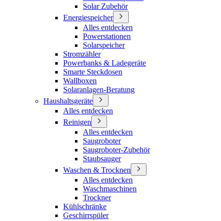
Solar Zubehör
Energiespeicher
Alles entdecken
Powerstationen
Solarspeicher
Stromzähler
Powerbanks & Ladegeräte
Smarte Steckdosen
Wallboxen
Solaranlagen-Beratung
Haushaltsgeräte
Alles entdecken
Reinigen
Alles entdecken
Saugroboter
Saugroboter-Zubehör
Staubsauger
Waschen & Trocknen
Alles entdecken
Waschmaschinen
Trockner
Kühlschränke
Geschirrspüler