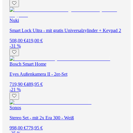
Nuki
Smart Lock Ultra - mit gratis Universalzylinder + Keypad 2
508,00 €
419,00 €
-31 %
Bosch Smart Home
Eyes Außenkamera II - 2er-Set
719,90 €
489,95 €
-21 %
Sonos
Stereo Set - mit 2x Era 300 - Weiß
998,00 €
779,95 €