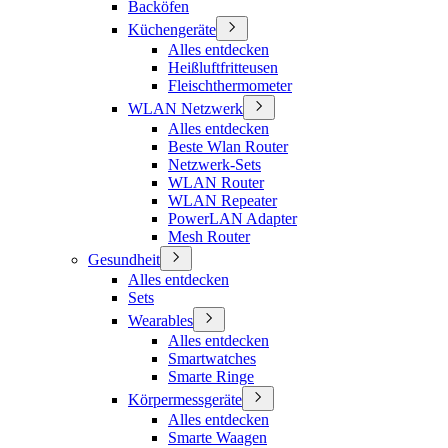
Backöfen
Küchengeräte
Alles entdecken
Heißluftfritteusen
Fleischthermometer
WLAN Netzwerk
Alles entdecken
Beste Wlan Router
Netzwerk-Sets
WLAN Router
WLAN Repeater
PowerLAN Adapter
Mesh Router
Gesundheit
Alles entdecken
Sets
Wearables
Alles entdecken
Smartwatches
Smarte Ringe
Körpermessgeräte
Alles entdecken
Smarte Waagen