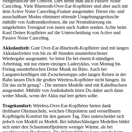
Störgeräusche der Umwelt. Dies nennt man auch Passive Noise
Canceling. Viele Bluetooth-Over-Ear-Kopfhörer sind aber auch mit
dem Active Noise Canceling-Feature ausgestattet. Dieser ein- und
ausschaltbare Modus eliminiert störende Umgebungsgeräusche
mithilfe von Außenmikrofonen, die zur Neutralisierung ein
umgekehrtes Tonsignal von innen nach Außen senden. Achte beim
Kauf Deiner Kopfhörer auf die Unterscheidung von Active und
Passive Noise Canceling.
Akkulaufzeit:
Gute Over-Ear-Bluetooth-Kopfhörer sind mit langen
Akkulaufzeiten von bis zu 40 Stunden ununterbrochener
Wiedergabe ausgestattet. So hörst Du bei einem 8-stündigen
Arbeitstag, mit nur einem einzigen Ladezyklus, von Montag bis
Freitag ununterbrochen Deine Musik im Büro. Auch bei
Langstreckenflügen mit Zwischenstopps oder langen Reisen in der
Bahn lassen Dich die großen Wireless-Kopfhörer nicht hängen. Ist
Dir das nicht genug? - Die meisten Modelle sind mit Kabelbuchsen
ausgestattet. Mithilfe von Audiokabeln hörst Du daher auch dann
weiter Musik, wenn der Akku mal leer gehen sollte.
Tragekomfort:
Wireless-Over-Ear-Kopfhörer bieten dank
drehbarer Ohrmuscheln, weichen Ohrpolstern und verstellbaren
Kopfbügeln Komfort für den ganzen Tag. Dies unterscheidet sich
jedoch von Modell zu Modell. Bei luftdurchlässigen Modellen bildet
sich unter den Schaumstoffpolstern weniger Wärme, als bei