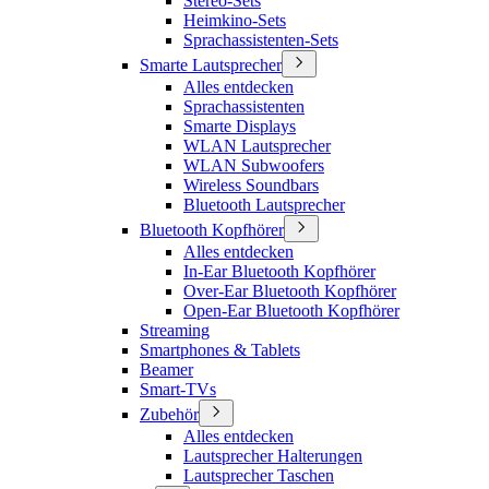
Stereo-Sets
Heimkino-Sets
Sprachassistenten-Sets
Smarte Lautsprecher
Alles entdecken
Sprachassistenten
Smarte Displays
WLAN Lautsprecher
WLAN Subwoofers
Wireless Soundbars
Bluetooth Lautsprecher
Bluetooth Kopfhörer
Alles entdecken
In-Ear Bluetooth Kopfhörer
Over-Ear Bluetooth Kopfhörer
Open-Ear Bluetooth Kopfhörer
Streaming
Smartphones & Tablets
Beamer
Smart-TVs
Zubehör
Alles entdecken
Lautsprecher Halterungen
Lautsprecher Taschen