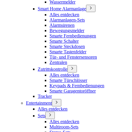
Wassermelder
Smart Home Alarmanlage
Alles entdecken
Alarmanlagen-Sets
Alarmsirenen
Bewegungsmelder
Smarte Fernbedienungen
Smarte Schalter
Smarte Steckdosen
Smarte Tastenfelder
Tür- und Fenstersensoren
Zentralen
Zutrittskontrolle
Alles entdecken
Smarte Türschlösser
Keypads & Fernbedienungen
Smarte Garagentoröffner
Tracker
Entertainment
Alles entdecken
Sets
Alles entdecken
Multiroom-Sets