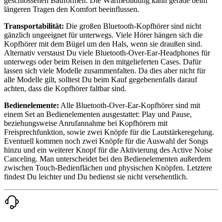
geschlossenen Bauformen. Die Wärmebildung kann gerade beim
längeren Tragen den Komfort beeinflussen.
Transportabilität:
Die großen Bluetooth-Kopfhörer sind nicht
gänzlich ungeeignet für unterwegs. Viele Hörer hängen sich die
Kopfhörer mit dem Bügel um den Hals, wenn sie draußen sind.
Alternativ verstaust Du viele Bluetooth-Over-Ear-Headphones für
unterwegs oder beim Reisen in den mitgelieferten Cases. Dafür
lassen sich viele Modelle zusammenfalten. Da dies aber nicht für
alle Modelle gilt, solltest Du beim Kauf gegebenenfalls darauf
achten, dass die Kopfhörer faltbar sind.
Bedienelemente:
Alle Bluetooth-Over-Ear-Kopfhörer sind mit
einem Set an Bedienelementen ausgestattet: Play und Pause,
beziehungsweise Anrufannahme bei Kopfhörern mit
Freisprechfunktion, sowie zwei Knöpfe für die Lautstärkeregelung.
Eventuell kommen noch zwei Knöpfe für die Auswahl der Songs
hinzu und ein weiterer Knopf für die Aktivierung des Active Noise
Canceling. Man unterscheidet bei den Bedienelementen außerdem
zwischen Touch-Bedienflächen und physischen Knöpfen. Letztere
findest Du leichter und Du bedienst sie nicht versehentlich.