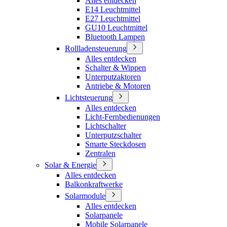
Alles entdecken
E14 Leuchtmittel
E27 Leuchtmittel
GU10 Leuchtmittel
Bluetooth Lampen
Rollladensteuerung
Alles entdecken
Schalter & Wippen
Unterputzaktoren
Antriebe & Motoren
Lichtsteuerung
Alles entdecken
Licht-Fernbedienungen
Lichtschalter
Unterputzschalter
Smarte Steckdosen
Zentralen
Solar & Energie
Alles entdecken
Balkonkraftwerke
Solarmodule
Alles entdecken
Solarpanele
Mobile Solarpanele