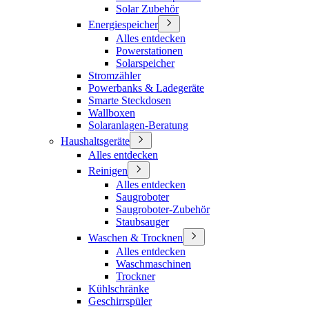
Solar Zubehör
Energiespeicher
Alles entdecken
Powerstationen
Solarspeicher
Stromzähler
Powerbanks & Ladegeräte
Smarte Steckdosen
Wallboxen
Solaranlagen-Beratung
Haushaltsgeräte
Alles entdecken
Reinigen
Alles entdecken
Saugroboter
Saugroboter-Zubehör
Staubsauger
Waschen & Trocknen
Alles entdecken
Waschmaschinen
Trockner
Kühlschränke
Geschirrspüler