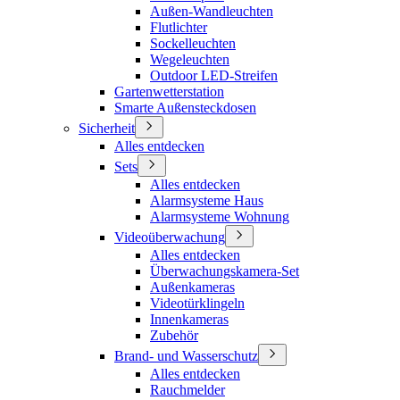
Außen-Wandleuchten
Flutlichter
Sockelleuchten
Wegeleuchten
Outdoor LED-Streifen
Gartenwetterstation
Smarte Außensteckdosen
Sicherheit
Alles entdecken
Sets
Alles entdecken
Alarmsysteme Haus
Alarmsysteme Wohnung
Videoüberwachung
Alles entdecken
Überwachungskamera-Set
Außenkameras
Videotürklingeln
Innenkameras
Zubehör
Brand- und Wasserschutz
Alles entdecken
Rauchmelder