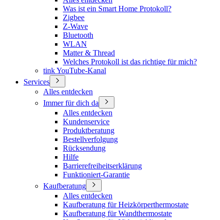
Was ist ein Smart Home Protokoll?
Zigbee
Z-Wave
Bluetooth
WLAN
Matter & Thread
Welches Protokoll ist das richtige für mich?
tink YouTube-Kanal
Services
Alles entdecken
Immer für dich da
Alles entdecken
Kundenservice
Produktberatung
Bestellverfolgung
Rücksendung
Hilfe
Barrierefreiheitserklärung
Funktioniert-Garantie
Kaufberatung
Alles entdecken
Kaufberatung für Heizkörperthermostate
Kaufberatung für Wandthermostate