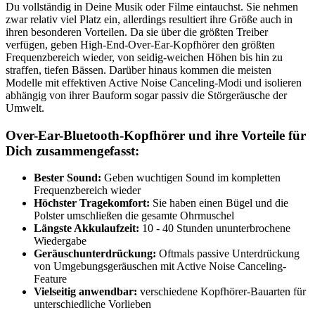
Du vollständig in Deine Musik oder Filme eintauchst. Sie nehmen
zwar relativ viel Platz ein, allerdings resultiert ihre Größe auch in
ihren besonderen Vorteilen. Da sie über die größten Treiber
verfügen, geben High-End-Over-Ear-Kopfhörer den größten
Frequenzbereich wieder, von seidig-weichen Höhen bis hin zu
straffen, tiefen Bässen. Darüber hinaus kommen die meisten
Modelle mit effektiven Active Noise Canceling-Modi und isolieren
abhängig von ihrer Bauform sogar passiv die Störgeräusche der
Umwelt.
Over-Ear-Bluetooth-Kopfhörer und ihre Vorteile für
Dich zusammengefasst:
Bester Sound:
Geben wuchtigen Sound im kompletten
Frequenzbereich wieder
Höchster Tragekomfort:
Sie haben einen Bügel und die
Polster umschließen die gesamte Ohrmuschel
Längste Akkulaufzeit:
10 - 40 Stunden ununterbrochene
Wiedergabe
Geräuschunterdrückung:
Oftmals passive Unterdrückung
von Umgebungsgeräuschen mit Active Noise Canceling-
Feature
Vielseitig anwendbar:
verschiedene Kopfhörer-Bauarten für
unterschiedliche Vorlieben