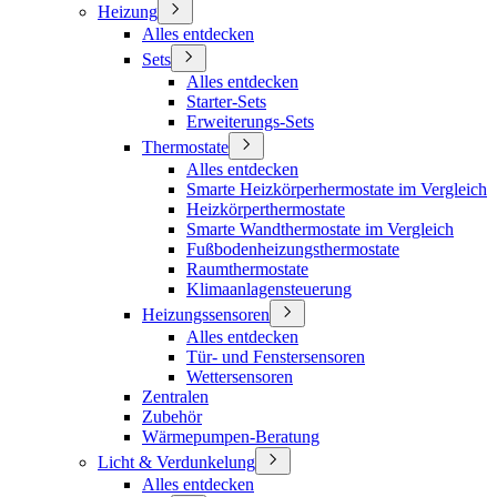
Heizung
Alles entdecken
Sets
Alles entdecken
Starter-Sets
Erweiterungs-Sets
Thermostate
Alles entdecken
Smarte Heizkörperhermostate im Vergleich
Heizkörperthermostate
Smarte Wandthermostate im Vergleich
Fußbodenheizungsthermostate
Raumthermostate
Klimaanlagensteuerung
Heizungssensoren
Alles entdecken
Tür- und Fenstersensoren
Wettersensoren
Zentralen
Zubehör
Wärmepumpen-Beratung
Licht & Verdunkelung
Alles entdecken