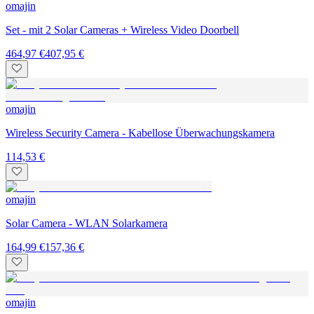
omajin
Set - mit 2 Solar Cameras + Wireless Video Doorbell
464,97 €
407,95 €
omajin
Wireless Security Camera - Kabellose Überwachungskamera
114,53 €
omajin
Solar Camera - WLAN Solarkamera
164,99 €
157,36 €
omajin