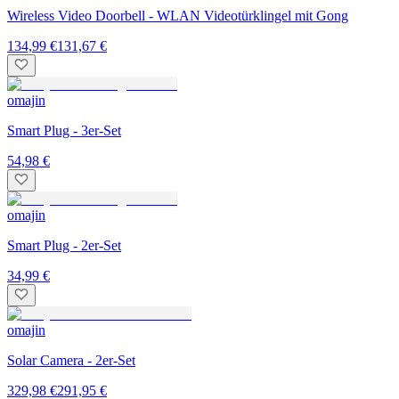
Wireless Video Doorbell - WLAN Videotürklingel mit Gong
134,99 €
131,67 €
omajin
Smart Plug - 3er-Set
54,98 €
omajin
Smart Plug - 2er-Set
34,99 €
omajin
Solar Camera - 2er-Set
329,98 €
291,95 €