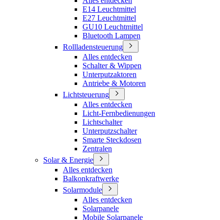
Alles entdecken
E14 Leuchtmittel
E27 Leuchtmittel
GU10 Leuchtmittel
Bluetooth Lampen
Rollladensteuerung
Alles entdecken
Schalter & Wippen
Unterputzaktoren
Antriebe & Motoren
Lichtsteuerung
Alles entdecken
Licht-Fernbedienungen
Lichtschalter
Unterputzschalter
Smarte Steckdosen
Zentralen
Solar & Energie
Alles entdecken
Balkonkraftwerke
Solarmodule
Alles entdecken
Solarpanele
Mobile Solarpanele