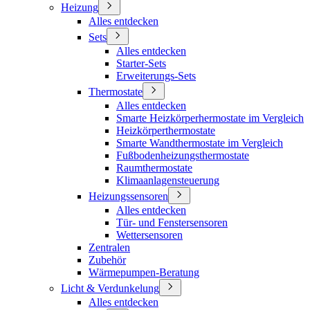
Heizung
Alles entdecken
Sets
Alles entdecken
Starter-Sets
Erweiterungs-Sets
Thermostate
Alles entdecken
Smarte Heizkörperhermostate im Vergleich
Heizkörperthermostate
Smarte Wandthermostate im Vergleich
Fußbodenheizungsthermostate
Raumthermostate
Klimaanlagensteuerung
Heizungssensoren
Alles entdecken
Tür- und Fenstersensoren
Wettersensoren
Zentralen
Zubehör
Wärmepumpen-Beratung
Licht & Verdunkelung
Alles entdecken