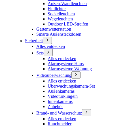
Außen-Wandleuchten
Flutlichter
Sockelleuchten
Wegeleuchten
Outdoor LED-Streifen
Gartenwetterstation
Smarte Außensteckdosen
Sicherheit
Alles entdecken
Sets
Alles entdecken
Alarmsysteme Haus
Alarmsysteme Wohnung
Videoüberwachung
Alles entdecken
Überwachungskamera-Set
Außenkameras
Videotürklingeln
Innenkameras
Zubehör
Brand- und Wasserschutz
Alles entdecken
Rauchmelder