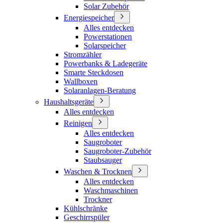
Solar Zubehör
Energiespeicher
Alles entdecken
Powerstationen
Solarspeicher
Stromzähler
Powerbanks & Ladegeräte
Smarte Steckdosen
Wallboxen
Solaranlagen-Beratung
Haushaltsgeräte
Alles entdecken
Reinigen
Alles entdecken
Saugroboter
Saugroboter-Zubehör
Staubsauger
Waschen & Trocknen
Alles entdecken
Waschmaschinen
Trockner
Kühlschränke
Geschirrspüler