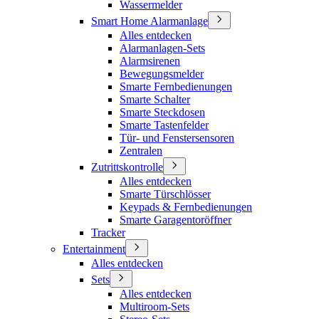
Wassermelder
Smart Home Alarmanlage
Alles entdecken
Alarmanlagen-Sets
Alarmsirenen
Bewegungsmelder
Smarte Fernbedienungen
Smarte Schalter
Smarte Steckdosen
Smarte Tastenfelder
Tür- und Fenstersensoren
Zentralen
Zutrittskontrolle
Alles entdecken
Smarte Türschlösser
Keypads & Fernbedienungen
Smarte Garagentoröffner
Tracker
Entertainment
Alles entdecken
Sets
Alles entdecken
Multiroom-Sets