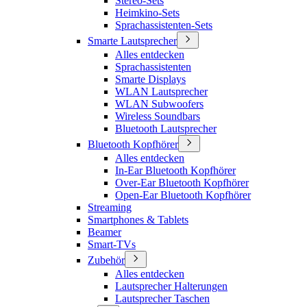
Stereo-Sets
Heimkino-Sets
Sprachassistenten-Sets
Smarte Lautsprecher
Alles entdecken
Sprachassistenten
Smarte Displays
WLAN Lautsprecher
WLAN Subwoofers
Wireless Soundbars
Bluetooth Lautsprecher
Bluetooth Kopfhörer
Alles entdecken
In-Ear Bluetooth Kopfhörer
Over-Ear Bluetooth Kopfhörer
Open-Ear Bluetooth Kopfhörer
Streaming
Smartphones & Tablets
Beamer
Smart-TVs
Zubehör
Alles entdecken
Lautsprecher Halterungen
Lautsprecher Taschen