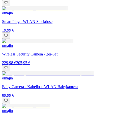
omajin
Smart Plug - WLAN Steckdose
19,99 €
omajin
Wireless Security Camera - 2er-Set
229,98 €
205,95 €
omajin
Baby Camera - Kabellose WLAN Babykamera
89,99 €
omajin