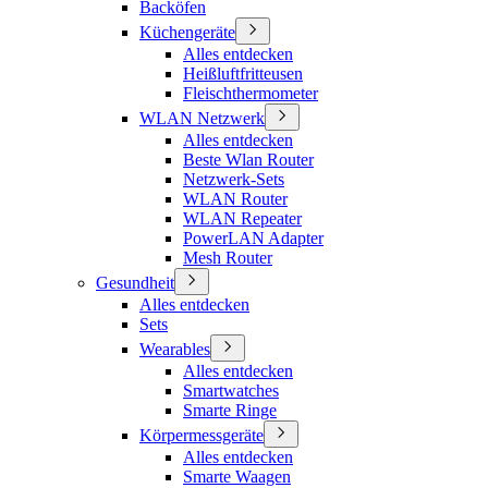
Backöfen
Küchengeräte
Alles entdecken
Heißluftfritteusen
Fleischthermometer
WLAN Netzwerk
Alles entdecken
Beste Wlan Router
Netzwerk-Sets
WLAN Router
WLAN Repeater
PowerLAN Adapter
Mesh Router
Gesundheit
Alles entdecken
Sets
Wearables
Alles entdecken
Smartwatches
Smarte Ringe
Körpermessgeräte
Alles entdecken
Smarte Waagen