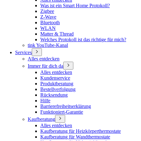
Was ist ein Smart Home Protokoll?
Zigbee
Z-Wave
Bluetooth
WLAN
Matter & Thread
Welches Protokoll ist das richtige für mich?
tink YouTube-Kanal
Services
Alles entdecken
Immer für dich da
Alles entdecken
Kundenservice
Produktberatung
Bestellverfolgung
Rücksendung
Hilfe
Barrierefreiheitserklärung
Funktioniert-Garantie
Kaufberatung
Alles entdecken
Kaufberatung für Heizkörperthermostate
Kaufberatung für Wandthermostate