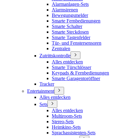
Alarmanlagen-Sets
Alarmsirenen
Bewegungsmelder
Smarte Fernbedienungen
Smarte Schalter
Smarte Steckdosen
Smarte Tastenfelder
Tür- und Fenstersensoren
Zentralen
Zutrittskontrolle
Alles entdecken
Smarte Türschlösser
Keypads & Fernbedienungen
Smarte Garagentoröffner
Tracker
Entertainment
Alles entdecken
Sets
Alles entdecken
Multiroom-Sets
Stereo-Sets
Heimkino-Sets
Sprachassistenten-Sets