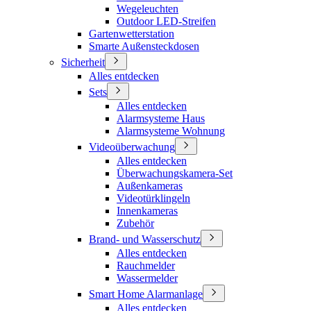
Wegeleuchten
Outdoor LED-Streifen
Gartenwetterstation
Smarte Außensteckdosen
Sicherheit
Alles entdecken
Sets
Alles entdecken
Alarmsysteme Haus
Alarmsysteme Wohnung
Videoüberwachung
Alles entdecken
Überwachungskamera-Set
Außenkameras
Videotürklingeln
Innenkameras
Zubehör
Brand- und Wasserschutz
Alles entdecken
Rauchmelder
Wassermelder
Smart Home Alarmanlage
Alles entdecken