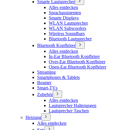
Smarte Lautsprecher
Alles entdecken
Sprachassistenten
Smarte Displays
WLAN Lautsprecher
WLAN Subwoofers
Wireless Soundbars
Bluetooth Lautsprecher
Bluetooth Kopfhörer
Alles entdecken
In-Ear Bluetooth Kopfhörer
Over-Ear Bluetooth Kopfhörer
Open-Ear Bluetooth Kopfhörer
Streaming
Smartphones & Tablets
Beamer
Smart-TVs
Zubehör
Alles entdecken
Lautsprecher Halterungen
Lautsprecher Taschen
Heizung
Alles entdecken
Sets