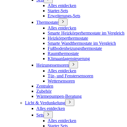
Alles entdecken
Starter-Sets
Erweiterungs-Sets
Thermostate
Alles entdecken
Smarte Heizkörperhermostate im Vergleich
Heizkörperthermostate
Smarte Wandthermostate im Vergleich
Fußbodenheizungsthermostate
Raumthermostate
Klimaanlagensteuerung
Heizungssensoren
Alles entdecken
Tür- und Fenstersensoren
Wettersensoren
Zentralen
Zubehör
Wärmepumpen-Beratung
Licht & Verdunkelung
Alles entdecken
Sets
Alles entdecken
Starter Sets