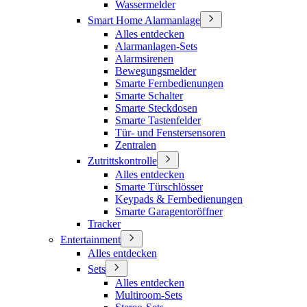
Wassermelder
Smart Home Alarmanlage
Alles entdecken
Alarmanlagen-Sets
Alarmsirenen
Bewegungsmelder
Smarte Fernbedienungen
Smarte Schalter
Smarte Steckdosen
Smarte Tastenfelder
Tür- und Fenstersensoren
Zentralen
Zutrittskontrolle
Alles entdecken
Smarte Türschlösser
Keypads & Fernbedienungen
Smarte Garagentoröffner
Tracker
Entertainment
Alles entdecken
Sets
Alles entdecken
Multiroom-Sets