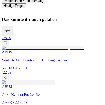
Produktdaten & Lieferumfang
Häufige Fragen
Das könnte dir auch gefallen
-25 %
ABUS
Wintecto One Fensterantrieb + Fingerscanner
553,18 €
412,95 €
-22 %
ABUS
Akku Kamera Pro 2er-Set
298,00 €
229,95 €