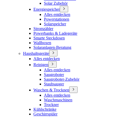
Solar Zubehör
Energiespeicher
Alles entdecken
Powerstationen
Solarspeicher
Stromzähler
Powerbanks & Ladegeräte
Smarte Steckdosen
Wallboxen
Solaranlagen-Beratung
Haushaltsgeräte
Alles entdecken
Reinigen
Alles entdecken
Saugroboter
Saugroboter-Zubehör
Staubsauger
Waschen & Trocknen
Alles entdecken
Waschmaschinen
Trockner
Kühlschränke
Geschirrspüler