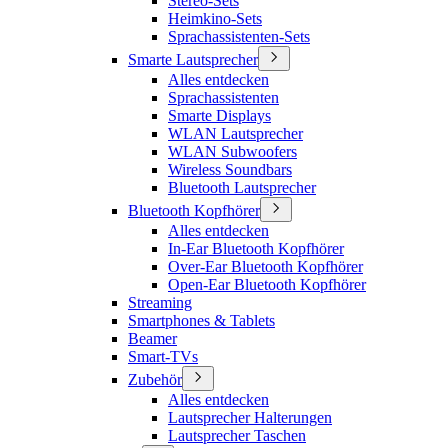
Stereo-Sets
Heimkino-Sets
Sprachassistenten-Sets
Smarte Lautsprecher
Alles entdecken
Sprachassistenten
Smarte Displays
WLAN Lautsprecher
WLAN Subwoofers
Wireless Soundbars
Bluetooth Lautsprecher
Bluetooth Kopfhörer
Alles entdecken
In-Ear Bluetooth Kopfhörer
Over-Ear Bluetooth Kopfhörer
Open-Ear Bluetooth Kopfhörer
Streaming
Smartphones & Tablets
Beamer
Smart-TVs
Zubehör
Alles entdecken
Lautsprecher Halterungen
Lautsprecher Taschen