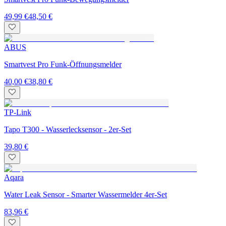
49,99 €
48,50 €
ABUS
Smartvest Pro Funk-Öffnungsmelder
40,00 €
38,80 €
TP-Link
Tapo T300 - Wasserlecksensor - 2er-Set
39,80 €
Aqara
Water Leak Sensor - Smarter Wassermelder 4er-Set
83,96 €