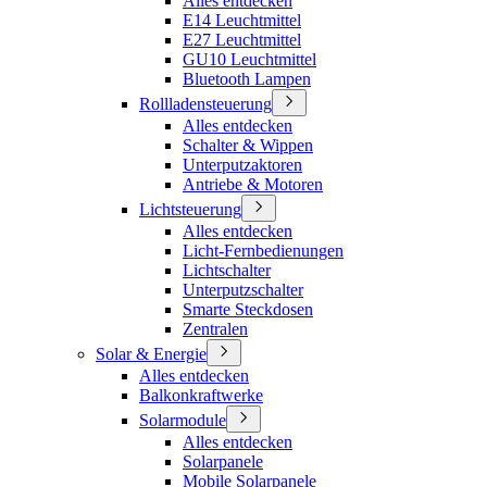
Alles entdecken
E14 Leuchtmittel
E27 Leuchtmittel
GU10 Leuchtmittel
Bluetooth Lampen
Rollladensteuerung
Alles entdecken
Schalter & Wippen
Unterputzaktoren
Antriebe & Motoren
Lichtsteuerung
Alles entdecken
Licht-Fernbedienungen
Lichtschalter
Unterputzschalter
Smarte Steckdosen
Zentralen
Solar & Energie
Alles entdecken
Balkonkraftwerke
Solarmodule
Alles entdecken
Solarpanele
Mobile Solarpanele