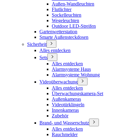
Außen-Wandleuchten
Flutlichter
Sockelleuchten
Wegeleuchten
Outdoor LED-Streifen
Gartenwetterstation
Smarte Außensteckdosen
Sicherheit
Alles entdecken
Sets
Alles entdecken
Alarmsysteme Haus
Alarmsysteme Wohnung
Videoüberwachung
Alles entdecken
Überwachungskamera-Set
Außenkameras
Videotürklingeln
Innenkameras
Zubehör
Brand- und Wasserschutz
Alles entdecken
Rauchmelder