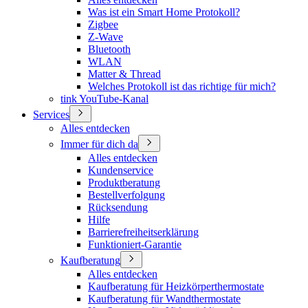
Was ist ein Smart Home Protokoll?
Zigbee
Z-Wave
Bluetooth
WLAN
Matter & Thread
Welches Protokoll ist das richtige für mich?
tink YouTube-Kanal
Services
Alles entdecken
Immer für dich da
Alles entdecken
Kundenservice
Produktberatung
Bestellverfolgung
Rücksendung
Hilfe
Barrierefreiheitserklärung
Funktioniert-Garantie
Kaufberatung
Alles entdecken
Kaufberatung für Heizkörperthermostate
Kaufberatung für Wandthermostate