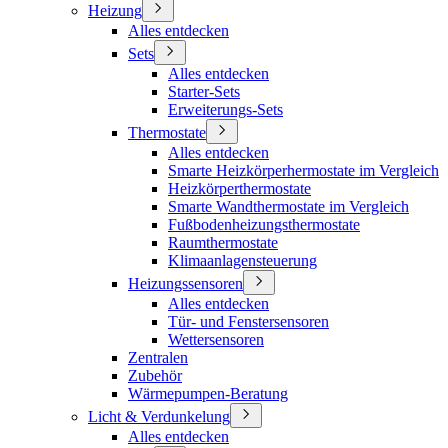
Heizung
Alles entdecken
Sets
Alles entdecken
Starter-Sets
Erweiterungs-Sets
Thermostate
Alles entdecken
Smarte Heizkörperhermostate im Vergleich
Heizkörperthermostate
Smarte Wandthermostate im Vergleich
Fußbodenheizungsthermostate
Raumthermostate
Klimaanlagensteuerung
Heizungssensoren
Alles entdecken
Tür- und Fenstersensoren
Wettersensoren
Zentralen
Zubehör
Wärmepumpen-Beratung
Licht & Verdunkelung
Alles entdecken