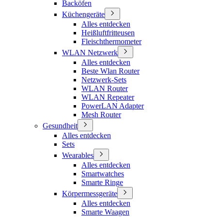
Backöfen
Küchengeräte
Alles entdecken
Heißluftfritteusen
Fleischthermometer
WLAN Netzwerk
Alles entdecken
Beste Wlan Router
Netzwerk-Sets
WLAN Router
WLAN Repeater
PowerLAN Adapter
Mesh Router
Gesundheit
Alles entdecken
Sets
Wearables
Alles entdecken
Smartwatches
Smarte Ringe
Körpermessgeräte
Alles entdecken
Smarte Waagen