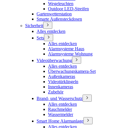
Wegeleuchten
Outdoor LED-Streifen
Gartenwetterstation
Smarte Außensteckdosen
Sicherheit
Alles entdecken
Sets
Alles entdecken
Alarmsysteme Haus
Alarmsysteme Wohnung
Videoüberwachung
Alles entdecken
Überwachungskamera-Set
Außenkameras
Videotürklingeln
Innenkameras
Zubehör
Brand- und Wasserschutz
Alles entdecken
Rauchmelder
Wassermelder
Smart Home Alarmanlage
Alles entdecken