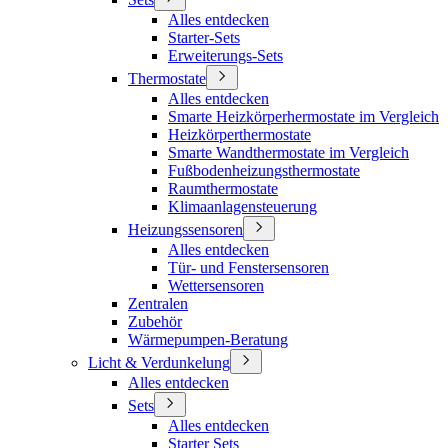
Alles entdecken
Starter-Sets
Erweiterungs-Sets
Thermostate
Alles entdecken
Smarte Heizkörperhermostate im Vergleich
Heizkörperthermostate
Smarte Wandthermostate im Vergleich
Fußbodenheizungsthermostate
Raumthermostate
Klimaanlagensteuerung
Heizungssensoren
Alles entdecken
Tür- und Fenstersensoren
Wettersensoren
Zentralen
Zubehör
Wärmepumpen-Beratung
Licht & Verdunkelung
Alles entdecken
Sets
Alles entdecken
Starter Sets