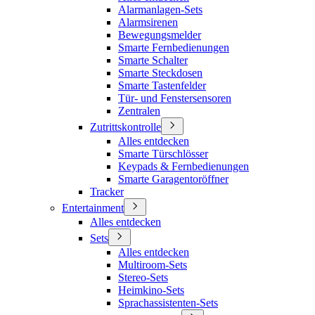
Alarmanlagen-Sets
Alarmsirenen
Bewegungsmelder
Smarte Fernbedienungen
Smarte Schalter
Smarte Steckdosen
Smarte Tastenfelder
Tür- und Fenstersensoren
Zentralen
Zutrittskontrolle
Alles entdecken
Smarte Türschlösser
Keypads & Fernbedienungen
Smarte Garagentoröffner
Tracker
Entertainment
Alles entdecken
Sets
Alles entdecken
Multiroom-Sets
Stereo-Sets
Heimkino-Sets
Sprachassistenten-Sets