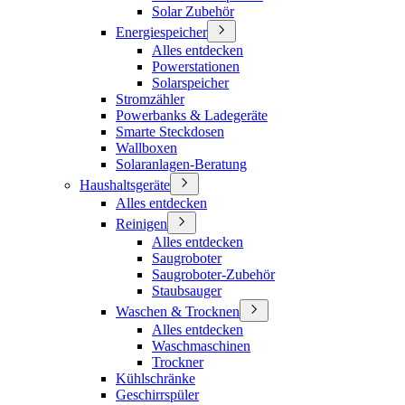
Solar Zubehör
Energiespeicher
Alles entdecken
Powerstationen
Solarspeicher
Stromzähler
Powerbanks & Ladegeräte
Smarte Steckdosen
Wallboxen
Solaranlagen-Beratung
Haushaltsgeräte
Alles entdecken
Reinigen
Alles entdecken
Saugroboter
Saugroboter-Zubehör
Staubsauger
Waschen & Trocknen
Alles entdecken
Waschmaschinen
Trockner
Kühlschränke
Geschirrspüler