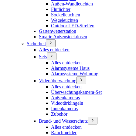
Außen-Wandleuchten
Flutlichter
Sockelleuchten
Wegeleuchten
Outdoor LED-Streifen
Gartenwetterstation
Smarte Außensteckdosen
Sicherheit
Alles entdecken
Sets
Alles entdecken
Alarmsysteme Haus
Alarmsysteme Wohnung
Videoüberwachung
Alles entdecken
Überwachungskamera-Set
Außenkameras
Videotürklingeln
Innenkameras
Zubehör
Brand- und Wasserschutz
Alles entdecken
Rauchmelder