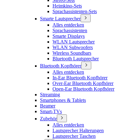
Stereo-Sets
Heimkino-Sets
Sprachassistenten-Sets
Smarte Lautsprecher
Alles entdecken
Sprachassistenten
Smarte Displays
WLAN Lautsprecher
WLAN Subwoofers
Wireless Soundbars
Bluetooth Lautsprecher
Bluetooth Kopfhörer
Alles entdecken
In-Ear Bluetooth Kopfhörer
Over-Ear Bluetooth Kopfhörer
Open-Ear Bluetooth Kopfhörer
Streaming
Smartphones & Tablets
Beamer
Smart-TVs
Zubehör
Alles entdecken
Lautsprecher Halterungen
Lautsprecher Taschen