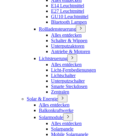
Alles entdecken
E14 Leuchtmittel
E27 Leuchtmittel
GU10 Leuchtmittel
Bluetooth Lampen
Rollladensteuerung
Alles entdecken
Schalter & Wippen
Unterputzaktoren
Antriebe & Motoren
Lichtsteuerung
Alles entdecken
Licht-Fernbedienungen
Lichtschalter
Unterputzschalter
Smarte Steckdosen
Zentralen
Solar & Energie
Alles entdecken
Balkonkraftwerke
Solarmodule
Alles entdecken
Solarpanele
Mobile Solarpanele