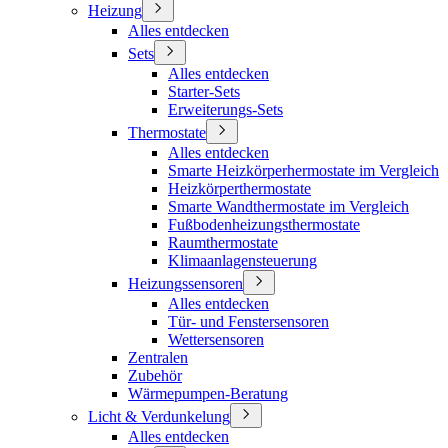
Heizung
Alles entdecken
Sets
Alles entdecken
Starter-Sets
Erweiterungs-Sets
Thermostate
Alles entdecken
Smarte Heizkörperhermostate im Vergleich
Heizkörperthermostate
Smarte Wandthermostate im Vergleich
Fußbodenheizungsthermostate
Raumthermostate
Klimaanlagensteuerung
Heizungssensoren
Alles entdecken
Tür- und Fenstersensoren
Wettersensoren
Zentralen
Zubehör
Wärmepumpen-Beratung
Licht & Verdunkelung
Alles entdecken