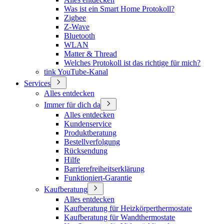
Was ist ein Smart Home Protokoll?
Zigbee
Z-Wave
Bluetooth
WLAN
Matter & Thread
Welches Protokoll ist das richtige für mich?
tink YouTube-Kanal
Services
Alles entdecken
Immer für dich da
Alles entdecken
Kundenservice
Produktberatung
Bestellverfolgung
Rücksendung
Hilfe
Barrierefreiheitserklärung
Funktioniert-Garantie
Kaufberatung
Alles entdecken
Kaufberatung für Heizkörperthermostate
Kaufberatung für Wandthermostate