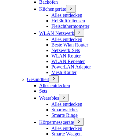
Backöfen
Küchengeräte
Alles entdecken
Heißluftfritteusen
Fleischthermometer
WLAN Netzwerk
Alles entdecken
Beste Wlan Router
Netzwerk-Sets
WLAN Router
WLAN Repeater
PowerLAN Adapter
Mesh Router
Gesundheit
Alles entdecken
Sets
Wearables
Alles entdecken
Smartwatches
Smarte Ringe
Körpermessgeräte
Alles entdecken
Smarte Waagen