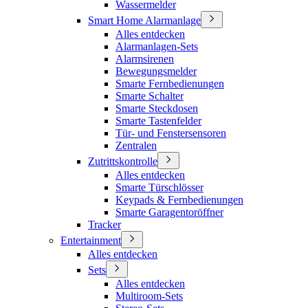
Wassermelder
Smart Home Alarmanlage
Alles entdecken
Alarmanlagen-Sets
Alarmsirenen
Bewegungsmelder
Smarte Fernbedienungen
Smarte Schalter
Smarte Steckdosen
Smarte Tastenfelder
Tür- und Fenstersensoren
Zentralen
Zutrittskontrolle
Alles entdecken
Smarte Türschlösser
Keypads & Fernbedienungen
Smarte Garagentoröffner
Tracker
Entertainment
Alles entdecken
Sets
Alles entdecken
Multiroom-Sets