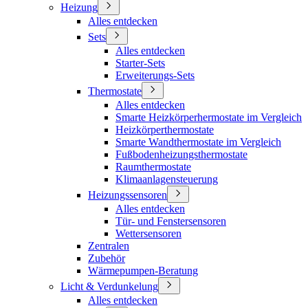
Heizung
Alles entdecken
Sets
Alles entdecken
Starter-Sets
Erweiterungs-Sets
Thermostate
Alles entdecken
Smarte Heizkörperhermostate im Vergleich
Heizkörperthermostate
Smarte Wandthermostate im Vergleich
Fußbodenheizungsthermostate
Raumthermostate
Klimaanlagensteuerung
Heizungssensoren
Alles entdecken
Tür- und Fenstersensoren
Wettersensoren
Zentralen
Zubehör
Wärmepumpen-Beratung
Licht & Verdunkelung
Alles entdecken