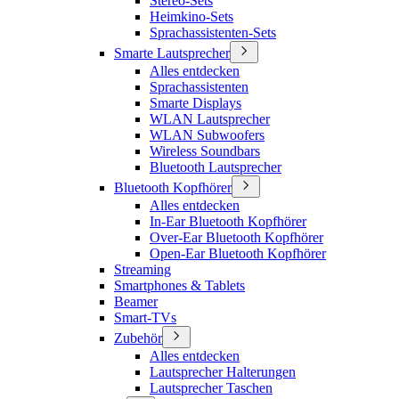
Stereo-Sets
Heimkino-Sets
Sprachassistenten-Sets
Smarte Lautsprecher
Alles entdecken
Sprachassistenten
Smarte Displays
WLAN Lautsprecher
WLAN Subwoofers
Wireless Soundbars
Bluetooth Lautsprecher
Bluetooth Kopfhörer
Alles entdecken
In-Ear Bluetooth Kopfhörer
Over-Ear Bluetooth Kopfhörer
Open-Ear Bluetooth Kopfhörer
Streaming
Smartphones & Tablets
Beamer
Smart-TVs
Zubehör
Alles entdecken
Lautsprecher Halterungen
Lautsprecher Taschen