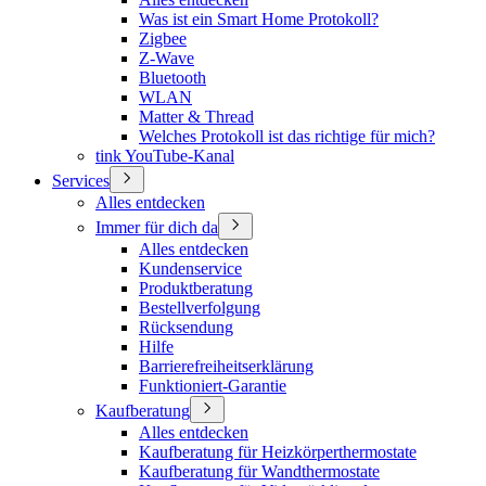
Was ist ein Smart Home Protokoll?
Zigbee
Z-Wave
Bluetooth
WLAN
Matter & Thread
Welches Protokoll ist das richtige für mich?
tink YouTube-Kanal
Services
Alles entdecken
Immer für dich da
Alles entdecken
Kundenservice
Produktberatung
Bestellverfolgung
Rücksendung
Hilfe
Barrierefreiheitserklärung
Funktioniert-Garantie
Kaufberatung
Alles entdecken
Kaufberatung für Heizkörperthermostate
Kaufberatung für Wandthermostate