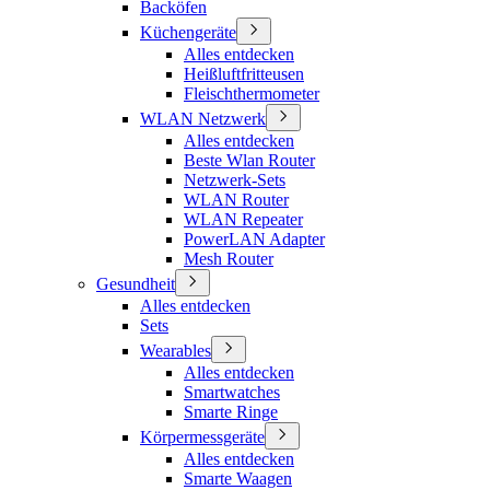
Backöfen
Küchengeräte
Alles entdecken
Heißluftfritteusen
Fleischthermometer
WLAN Netzwerk
Alles entdecken
Beste Wlan Router
Netzwerk-Sets
WLAN Router
WLAN Repeater
PowerLAN Adapter
Mesh Router
Gesundheit
Alles entdecken
Sets
Wearables
Alles entdecken
Smartwatches
Smarte Ringe
Körpermessgeräte
Alles entdecken
Smarte Waagen