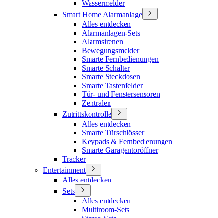
Wassermelder
Smart Home Alarmanlage
Alles entdecken
Alarmanlagen-Sets
Alarmsirenen
Bewegungsmelder
Smarte Fernbedienungen
Smarte Schalter
Smarte Steckdosen
Smarte Tastenfelder
Tür- und Fenstersensoren
Zentralen
Zutrittskontrolle
Alles entdecken
Smarte Türschlösser
Keypads & Fernbedienungen
Smarte Garagentoröffner
Tracker
Entertainment
Alles entdecken
Sets
Alles entdecken
Multiroom-Sets