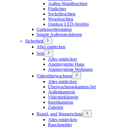
Außen-Wandleuchten
Flutlichter
Sockelleuchten
Wegeleuchten
Outdoor LED-Streifen
Gartenwetterstation
Smarte Außensteckdosen
Sicherheit
Alles entdecken
Sets
Alles entdecken
Alarmsysteme Haus
Alarmsysteme Wohnung
Videoüberwachung
Alles entdecken
Überwachungskamera-Set
Außenkameras
Videotürklingeln
Innenkameras
Zubehör
Brand- und Wasserschutz
Alles entdecken
Rauchmelder