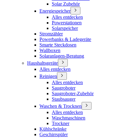
Solar Zubehör
Energiespeicher
Alles entdecken
Powerstationen
Solarspeicher
Stromzähler
Powerbanks & Ladegeräte
Smarte Steckdosen
Wallboxen
Solaranlagen-Beratung
Haushaltsgeräte
Alles entdecken
Reinigen
Alles entdecken
Saugroboter
Saugroboter-Zubehör
Staubsauger
Waschen & Trocknen
Alles entdecken
Waschmaschinen
Trockner
Kühlschränke
Geschirrspüler