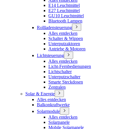
Alles entdecken
E14 Leuchtmittel
E27 Leuchtmittel
GU10 Leuchtmittel
Bluetooth Lampen
Rollladensteuerung
Alles entdecken
Schalter & Wippen
Unterputzaktoren
Antriebe & Motoren
Lichtsteuerung
Alles entdecken
Licht-Fernbedienungen
Lichtschalter
Unterputzschalter
Smarte Steckdosen
Zentralen
Solar & Energie
Alles entdecken
Balkonkraftwerke
Solarmodule
Alles entdecken
Solarpanele
Mobile Solarpanele