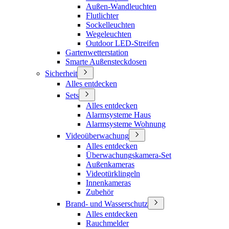
Außen-Wandleuchten
Flutlichter
Sockelleuchten
Wegeleuchten
Outdoor LED-Streifen
Gartenwetterstation
Smarte Außensteckdosen
Sicherheit
Alles entdecken
Sets
Alles entdecken
Alarmsysteme Haus
Alarmsysteme Wohnung
Videoüberwachung
Alles entdecken
Überwachungskamera-Set
Außenkameras
Videotürklingeln
Innenkameras
Zubehör
Brand- und Wasserschutz
Alles entdecken
Rauchmelder