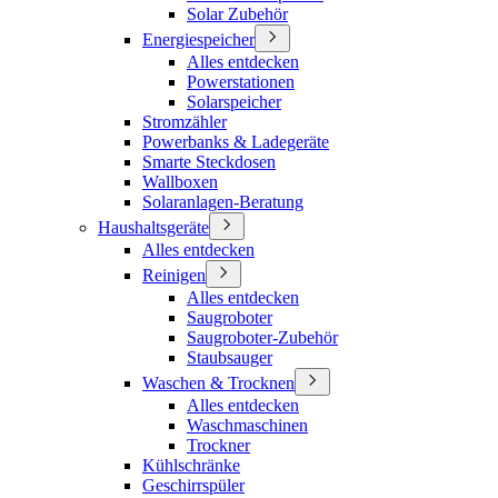
Solar Zubehör
Energiespeicher
Alles entdecken
Powerstationen
Solarspeicher
Stromzähler
Powerbanks & Ladegeräte
Smarte Steckdosen
Wallboxen
Solaranlagen-Beratung
Haushaltsgeräte
Alles entdecken
Reinigen
Alles entdecken
Saugroboter
Saugroboter-Zubehör
Staubsauger
Waschen & Trocknen
Alles entdecken
Waschmaschinen
Trockner
Kühlschränke
Geschirrspüler