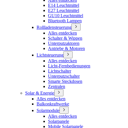
Alles entdecken
E14 Leuchtmittel
E27 Leuchtmittel
GU10 Leuchtmittel
Bluetooth Lampen
Rollladensteuerung
Alles entdecken
Schalter & Wippen
Unterputzaktoren
Antriebe & Motoren
Lichtsteuerung
Alles entdecken
Licht-Fernbedienungen
Lichtschalter
Unterputzschalter
Smarte Steckdosen
Zentralen
Solar & Energie
Alles entdecken
Balkonkraftwerke
Solarmodule
Alles entdecken
Solarpanele
Mobile Solarpanele