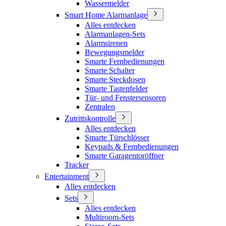
Wassermelder
Smart Home Alarmanlage
Alles entdecken
Alarmanlagen-Sets
Alarmsirenen
Bewegungsmelder
Smarte Fernbedienungen
Smarte Schalter
Smarte Steckdosen
Smarte Tastenfelder
Tür- und Fenstersensoren
Zentralen
Zutrittskontrolle
Alles entdecken
Smarte Türschlösser
Keypads & Fernbedienungen
Smarte Garagentoröffner
Tracker
Entertainment
Alles entdecken
Sets
Alles entdecken
Multiroom-Sets