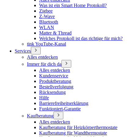
Was ist ein Smart Home Protokoll?
Zigbee
Z-Wave
Bluetooth
WLAN
Matter & Thread
Welches Protokoll ist das richtige für mich?
tink YouTube-Kanal
Services
Alles entdecken
Immer für dich da
Alles entdecken
Kundenservice
Produktberatung
Bestellverfolgung
Rücksendung
Hilfe
Barrierefreiheitserklärung
Funktioniert-Garantie
Kaufberatung
Alles entdecken
Kaufberatung für Heizkörperthermostate
Kaufberatung für Wandthermostate