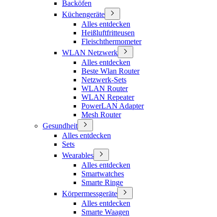
Backöfen
Küchengeräte
Alles entdecken
Heißluftfritteusen
Fleischthermometer
WLAN Netzwerk
Alles entdecken
Beste Wlan Router
Netzwerk-Sets
WLAN Router
WLAN Repeater
PowerLAN Adapter
Mesh Router
Gesundheit
Alles entdecken
Sets
Wearables
Alles entdecken
Smartwatches
Smarte Ringe
Körpermessgeräte
Alles entdecken
Smarte Waagen