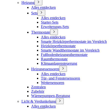
Heizung
Alles entdecken
Sets
Alles entdecken
Starter-Sets
Erweiterungs-Sets
Thermostate
Alles entdecken
Smarte Heizkörperhermostate im Vergleich
Heizkörperthermostate
Smarte Wandthermostate im Vergleich
Fußbodenheizungsthermostate
Raumthermostate
Klimaanlagensteuerung
Heizungssensoren
Alles entdecken
Tür- und Fenstersensoren
Wettersensoren
Zentralen
Zubehör
Wärmepumpen-Beratung
Licht & Verdunkelung
Alles entdecken