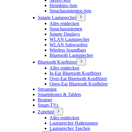
Stereo-Sets
Heimkino-Sets
Sprachassistenten-Sets
Smarte Lautsprecher
Alles entdecken
Sprachassistenten
Smarte Displays
WLAN Lautsprecher
WLAN Subwoofers
Wireless Soundbars
Bluetooth Lautsprecher
Bluetooth Kopfhörer
Alles entdecken
In-Ear Bluetooth Kopfhörer
Over-Ear Bluetooth Kopfhörer
Open-Ear Bluetooth Kopfhörer
Streaming
Smartphones & Tablets
Beamer
Smart-TVs
Zubehör
Alles entdecken
Lautsprecher Halterungen
Lautsprecher Taschen