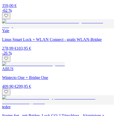
359,00 €
-62 %
Yale
Linus Smart Lock + WLAN Connect - gratis WLAN-Bridge
278,99 €
103,95 €
-26 %
ABUS
Wintecto One + Bridge One
409,90 €
299,95 €
tedee
Starter Set - mit Bridge, Lock GO 2 Türschloss - Aluminium +