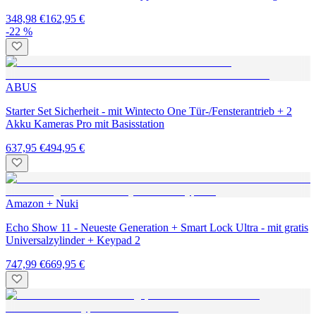
348,98 €
162,95 €
-22 %
ABUS
Starter Set Sicherheit - mit Wintecto One Tür-/Fensterantrieb + 2
Akku Kameras Pro mit Basisstation
637,95 €
494,95 €
Amazon + Nuki
Echo Show 11 - Neueste Generation + Smart Lock Ultra - mit gratis
Universalzylinder + Keypad 2
747,99 €
669,95 €