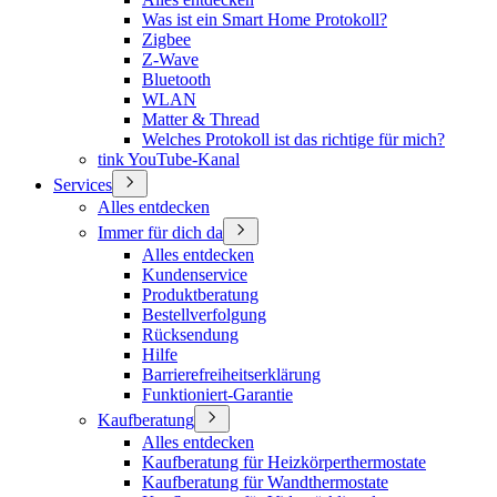
Was ist ein Smart Home Protokoll?
Zigbee
Z-Wave
Bluetooth
WLAN
Matter & Thread
Welches Protokoll ist das richtige für mich?
tink YouTube-Kanal
Services
Alles entdecken
Immer für dich da
Alles entdecken
Kundenservice
Produktberatung
Bestellverfolgung
Rücksendung
Hilfe
Barrierefreiheitserklärung
Funktioniert-Garantie
Kaufberatung
Alles entdecken
Kaufberatung für Heizkörperthermostate
Kaufberatung für Wandthermostate