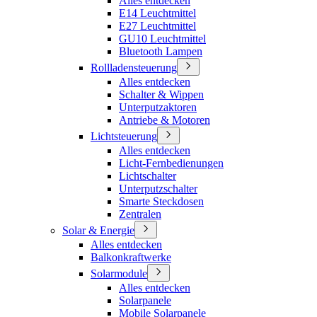
Alles entdecken
E14 Leuchtmittel
E27 Leuchtmittel
GU10 Leuchtmittel
Bluetooth Lampen
Rollladensteuerung
Alles entdecken
Schalter & Wippen
Unterputzaktoren
Antriebe & Motoren
Lichtsteuerung
Alles entdecken
Licht-Fernbedienungen
Lichtschalter
Unterputzschalter
Smarte Steckdosen
Zentralen
Solar & Energie
Alles entdecken
Balkonkraftwerke
Solarmodule
Alles entdecken
Solarpanele
Mobile Solarpanele