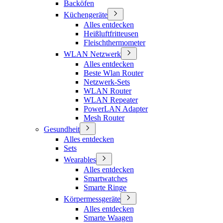
Backöfen
Küchengeräte
Alles entdecken
Heißluftfritteusen
Fleischthermometer
WLAN Netzwerk
Alles entdecken
Beste Wlan Router
Netzwerk-Sets
WLAN Router
WLAN Repeater
PowerLAN Adapter
Mesh Router
Gesundheit
Alles entdecken
Sets
Wearables
Alles entdecken
Smartwatches
Smarte Ringe
Körpermessgeräte
Alles entdecken
Smarte Waagen