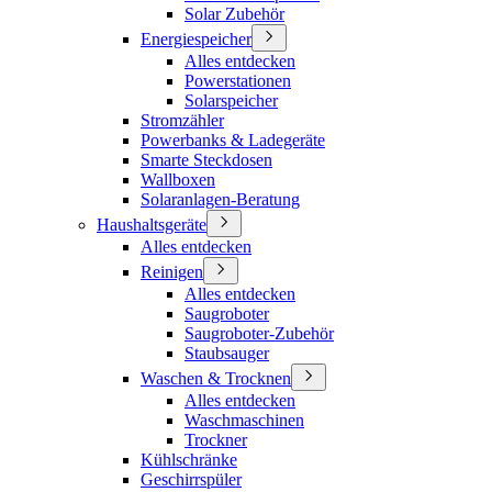
Solar Zubehör
Energiespeicher
Alles entdecken
Powerstationen
Solarspeicher
Stromzähler
Powerbanks & Ladegeräte
Smarte Steckdosen
Wallboxen
Solaranlagen-Beratung
Haushaltsgeräte
Alles entdecken
Reinigen
Alles entdecken
Saugroboter
Saugroboter-Zubehör
Staubsauger
Waschen & Trocknen
Alles entdecken
Waschmaschinen
Trockner
Kühlschränke
Geschirrspüler