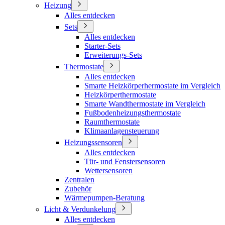
Heizung
Alles entdecken
Sets
Alles entdecken
Starter-Sets
Erweiterungs-Sets
Thermostate
Alles entdecken
Smarte Heizkörperhermostate im Vergleich
Heizkörperthermostate
Smarte Wandthermostate im Vergleich
Fußbodenheizungsthermostate
Raumthermostate
Klimaanlagensteuerung
Heizungssensoren
Alles entdecken
Tür- und Fenstersensoren
Wettersensoren
Zentralen
Zubehör
Wärmepumpen-Beratung
Licht & Verdunkelung
Alles entdecken