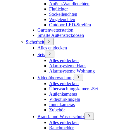
Außen-Wandleuchten
Flutlichter
Sockelleuchten
Wegeleuchten
Outdoor LED-Streifen
Gartenwetterstation
Smarte Außensteckdosen
Sicherheit
Alles entdecken
Sets
Alles entdecken
Alarmsysteme Haus
Alarmsysteme Wohnung
Videoüberwachung
Alles entdecken
Überwachungskamera-Set
Außenkameras
Videotürklingeln
Innenkameras
Zubehör
Brand- und Wasserschutz
Alles entdecken
Rauchmelder