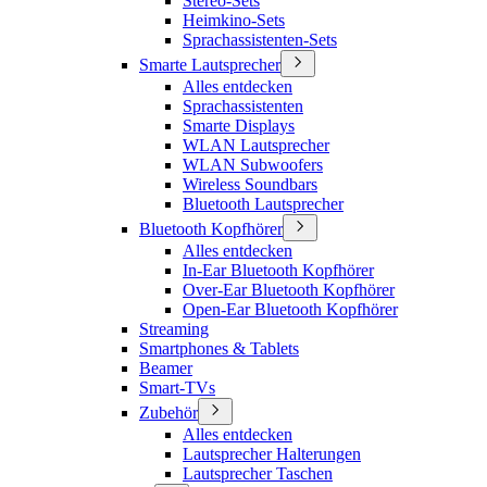
Stereo-Sets
Heimkino-Sets
Sprachassistenten-Sets
Smarte Lautsprecher
Alles entdecken
Sprachassistenten
Smarte Displays
WLAN Lautsprecher
WLAN Subwoofers
Wireless Soundbars
Bluetooth Lautsprecher
Bluetooth Kopfhörer
Alles entdecken
In-Ear Bluetooth Kopfhörer
Over-Ear Bluetooth Kopfhörer
Open-Ear Bluetooth Kopfhörer
Streaming
Smartphones & Tablets
Beamer
Smart-TVs
Zubehör
Alles entdecken
Lautsprecher Halterungen
Lautsprecher Taschen