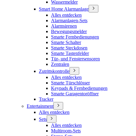
Wassermelder
Smart Home Alarmanlage
Alles entdecken
Alarmanlagen-Sets
Alarmsirenen
Bewegungsmelder
Smarte Fernbedienungen
Smarte Schalter
Smarte Steckdosen
Smarte Tastenfelder
Tür- und Fenstersensoren
Zentralen
Zutrittskontrolle
Alles entdecken
Smarte Türschlösser
Keypads & Fernbedienungen
Smarte Garagentoröffner
Tracker
Entertainment
Alles entdecken
Sets
Alles entdecken
Multiroom-Sets