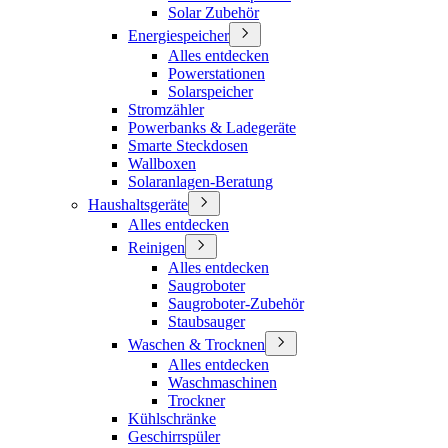
Solar Zubehör
Energiespeicher
Alles entdecken
Powerstationen
Solarspeicher
Stromzähler
Powerbanks & Ladegeräte
Smarte Steckdosen
Wallboxen
Solaranlagen-Beratung
Haushaltsgeräte
Alles entdecken
Reinigen
Alles entdecken
Saugroboter
Saugroboter-Zubehör
Staubsauger
Waschen & Trocknen
Alles entdecken
Waschmaschinen
Trockner
Kühlschränke
Geschirrspüler