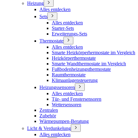
Heizung
Alles entdecken
Sets
Alles entdecken
Starter-Sets
Erweiterungs-Sets
Thermostate
Alles entdecken
Smarte Heizkörperhermostate im Vergleich
Heizkörperthermostate
Smarte Wandthermostate im Vergleich
Fußbodenheizungsthermostate
Raumthermostate
Klimaanlagensteuerung
Heizungssensoren
Alles entdecken
Tür- und Fenstersensoren
Wettersensoren
Zentralen
Zubehör
Wärmepumpen-Beratung
Licht & Verdunkelung
Alles entdecken