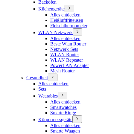
Backöfen
Küchengeräte
Alles entdecken
Heißluftfritteusen
Fleischthermometer
WLAN Netzwerk
Alles entdecken
Beste Wlan Router
Netzwerk-Sets
WLAN Router
WLAN Repeater
PowerLAN Adapter
Mesh Router
Gesundheit
Alles entdecken
Sets
Wearables
Alles entdecken
Smartwatches
Smarte Ringe
Körpermessgeräte
Alles entdecken
Smarte Waagen