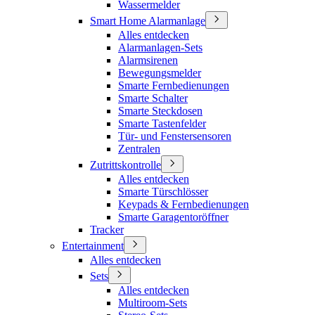
Wassermelder
Smart Home Alarmanlage
Alles entdecken
Alarmanlagen-Sets
Alarmsirenen
Bewegungsmelder
Smarte Fernbedienungen
Smarte Schalter
Smarte Steckdosen
Smarte Tastenfelder
Tür- und Fenstersensoren
Zentralen
Zutrittskontrolle
Alles entdecken
Smarte Türschlösser
Keypads & Fernbedienungen
Smarte Garagentoröffner
Tracker
Entertainment
Alles entdecken
Sets
Alles entdecken
Multiroom-Sets