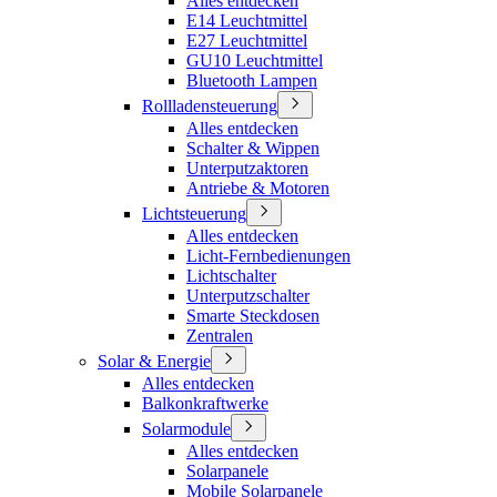
Alles entdecken
E14 Leuchtmittel
E27 Leuchtmittel
GU10 Leuchtmittel
Bluetooth Lampen
Rollladensteuerung
Alles entdecken
Schalter & Wippen
Unterputzaktoren
Antriebe & Motoren
Lichtsteuerung
Alles entdecken
Licht-Fernbedienungen
Lichtschalter
Unterputzschalter
Smarte Steckdosen
Zentralen
Solar & Energie
Alles entdecken
Balkonkraftwerke
Solarmodule
Alles entdecken
Solarpanele
Mobile Solarpanele