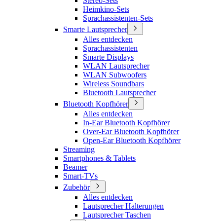
Stereo-Sets
Heimkino-Sets
Sprachassistenten-Sets
Smarte Lautsprecher
Alles entdecken
Sprachassistenten
Smarte Displays
WLAN Lautsprecher
WLAN Subwoofers
Wireless Soundbars
Bluetooth Lautsprecher
Bluetooth Kopfhörer
Alles entdecken
In-Ear Bluetooth Kopfhörer
Over-Ear Bluetooth Kopfhörer
Open-Ear Bluetooth Kopfhörer
Streaming
Smartphones & Tablets
Beamer
Smart-TVs
Zubehör
Alles entdecken
Lautsprecher Halterungen
Lautsprecher Taschen