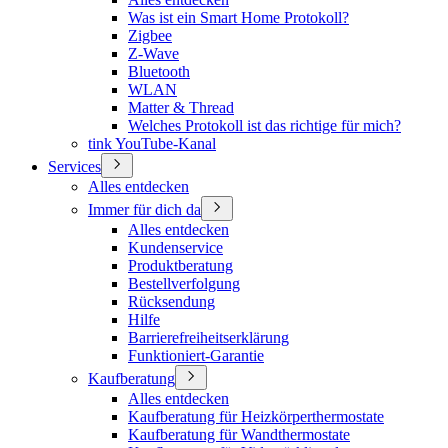
Was ist ein Smart Home Protokoll?
Zigbee
Z-Wave
Bluetooth
WLAN
Matter & Thread
Welches Protokoll ist das richtige für mich?
tink YouTube-Kanal
Services
Alles entdecken
Immer für dich da
Alles entdecken
Kundenservice
Produktberatung
Bestellverfolgung
Rücksendung
Hilfe
Barrierefreiheitserklärung
Funktioniert-Garantie
Kaufberatung
Alles entdecken
Kaufberatung für Heizkörperthermostate
Kaufberatung für Wandthermostate