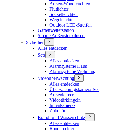
Außen-Wandleuchten
Flutlichter
Sockelleuchten
Wegeleuchten
Outdoor LED-Streifen
Gartenwetterstation
Smarte Außensteckdosen
Sicherheit
Alles entdecken
Sets
Alles entdecken
Alarmsysteme Haus
Alarmsysteme Wohnung
Videoüberwachung
Alles entdecken
Überwachungskamera-Set
Außenkameras
Videotürklingeln
Innenkameras
Zubehör
Brand- und Wasserschutz
Alles entdecken
Rauchmelder