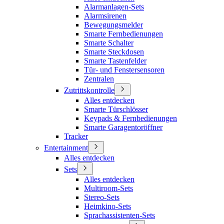
Alarmanlagen-Sets
Alarmsirenen
Bewegungsmelder
Smarte Fernbedienungen
Smarte Schalter
Smarte Steckdosen
Smarte Tastenfelder
Tür- und Fenstersensoren
Zentralen
Zutrittskontrolle
Alles entdecken
Smarte Türschlösser
Keypads & Fernbedienungen
Smarte Garagentoröffner
Tracker
Entertainment
Alles entdecken
Sets
Alles entdecken
Multiroom-Sets
Stereo-Sets
Heimkino-Sets
Sprachassistenten-Sets