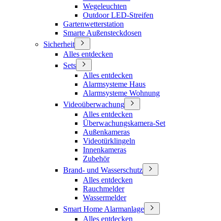
Wegeleuchten
Outdoor LED-Streifen
Gartenwetterstation
Smarte Außensteckdosen
Sicherheit
Alles entdecken
Sets
Alles entdecken
Alarmsysteme Haus
Alarmsysteme Wohnung
Videoüberwachung
Alles entdecken
Überwachungskamera-Set
Außenkameras
Videotürklingeln
Innenkameras
Zubehör
Brand- und Wasserschutz
Alles entdecken
Rauchmelder
Wassermelder
Smart Home Alarmanlage
Alles entdecken