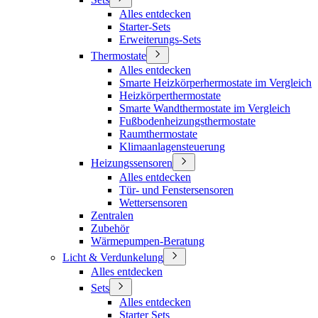
Alles entdecken
Starter-Sets
Erweiterungs-Sets
Thermostate
Alles entdecken
Smarte Heizkörperhermostate im Vergleich
Heizkörperthermostate
Smarte Wandthermostate im Vergleich
Fußbodenheizungsthermostate
Raumthermostate
Klimaanlagensteuerung
Heizungssensoren
Alles entdecken
Tür- und Fenstersensoren
Wettersensoren
Zentralen
Zubehör
Wärmepumpen-Beratung
Licht & Verdunkelung
Alles entdecken
Sets
Alles entdecken
Starter Sets