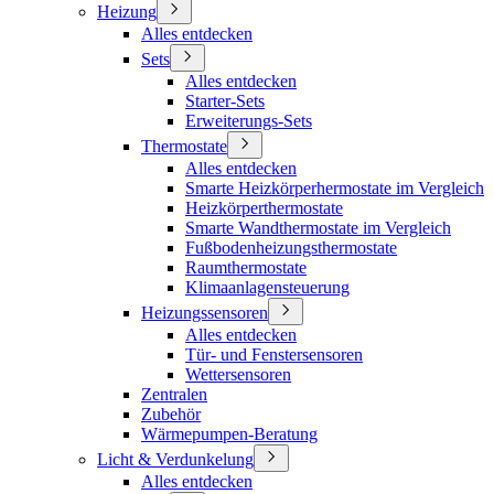
Heizung
Alles entdecken
Sets
Alles entdecken
Starter-Sets
Erweiterungs-Sets
Thermostate
Alles entdecken
Smarte Heizkörperhermostate im Vergleich
Heizkörperthermostate
Smarte Wandthermostate im Vergleich
Fußbodenheizungsthermostate
Raumthermostate
Klimaanlagensteuerung
Heizungssensoren
Alles entdecken
Tür- und Fenstersensoren
Wettersensoren
Zentralen
Zubehör
Wärmepumpen-Beratung
Licht & Verdunkelung
Alles entdecken