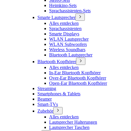
Stereo-Sets
Heimkino-Sets
Sprachassistenten-Sets
Smarte Lautsprecher
Alles entdecken
Sprachassistenten
Smarte Displays
WLAN Lautsprecher
WLAN Subwoofers
Wireless Soundbars
Bluetooth Lautsprecher
Bluetooth Kopfhörer
Alles entdecken
In-Ear Bluetooth Kopfhörer
Over-Ear Bluetooth Kopfhörer
Open-Ear Bluetooth Kopfhörer
Streaming
Smartphones & Tablets
Beamer
Smart-TVs
Zubehör
Alles entdecken
Lautsprecher Halterungen
Lautsprecher Taschen