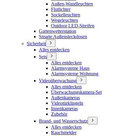
Außen-Wandleuchten
Flutlichter
Sockelleuchten
Wegeleuchten
Outdoor LED-Streifen
Gartenwetterstation
Smarte Außensteckdosen
Sicherheit
Alles entdecken
Sets
Alles entdecken
Alarmsysteme Haus
Alarmsysteme Wohnung
Videoüberwachung
Alles entdecken
Überwachungskamera-Set
Außenkameras
Videotürklingeln
Innenkameras
Zubehör
Brand- und Wasserschutz
Alles entdecken
Rauchmelder