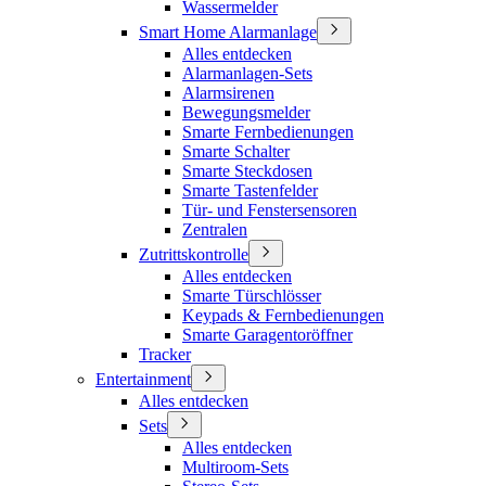
Wassermelder
Smart Home Alarmanlage
Alles entdecken
Alarmanlagen-Sets
Alarmsirenen
Bewegungsmelder
Smarte Fernbedienungen
Smarte Schalter
Smarte Steckdosen
Smarte Tastenfelder
Tür- und Fenstersensoren
Zentralen
Zutrittskontrolle
Alles entdecken
Smarte Türschlösser
Keypads & Fernbedienungen
Smarte Garagentoröffner
Tracker
Entertainment
Alles entdecken
Sets
Alles entdecken
Multiroom-Sets