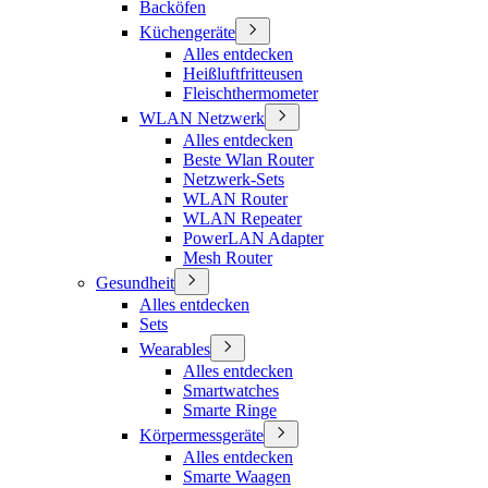
Backöfen
Küchengeräte
Alles entdecken
Heißluftfritteusen
Fleischthermometer
WLAN Netzwerk
Alles entdecken
Beste Wlan Router
Netzwerk-Sets
WLAN Router
WLAN Repeater
PowerLAN Adapter
Mesh Router
Gesundheit
Alles entdecken
Sets
Wearables
Alles entdecken
Smartwatches
Smarte Ringe
Körpermessgeräte
Alles entdecken
Smarte Waagen