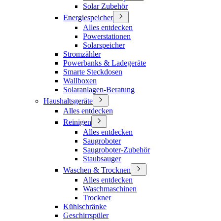
Solar Zubehör
Energiespeicher
Alles entdecken
Powerstationen
Solarspeicher
Stromzähler
Powerbanks & Ladegeräte
Smarte Steckdosen
Wallboxen
Solaranlagen-Beratung
Haushaltsgeräte
Alles entdecken
Reinigen
Alles entdecken
Saugroboter
Saugroboter-Zubehör
Staubsauger
Waschen & Trocknen
Alles entdecken
Waschmaschinen
Trockner
Kühlschränke
Geschirrspüler