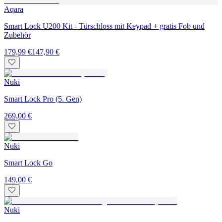
Aqara
Smart Lock U200 Kit - Türschloss mit Keypad + gratis Fob und
Zubehör
179,99 €
147,90 €
Nuki
Smart Lock Pro (5. Gen)
269,00 €
Nuki
Smart Lock Go
149,00 €
Nuki