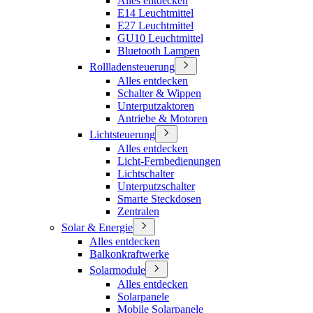
Alles entdecken
E14 Leuchtmittel
E27 Leuchtmittel
GU10 Leuchtmittel
Bluetooth Lampen
Rollladensteuerung
Alles entdecken
Schalter & Wippen
Unterputzaktoren
Antriebe & Motoren
Lichtsteuerung
Alles entdecken
Licht-Fernbedienungen
Lichtschalter
Unterputzschalter
Smarte Steckdosen
Zentralen
Solar & Energie
Alles entdecken
Balkonkraftwerke
Solarmodule
Alles entdecken
Solarpanele
Mobile Solarpanele