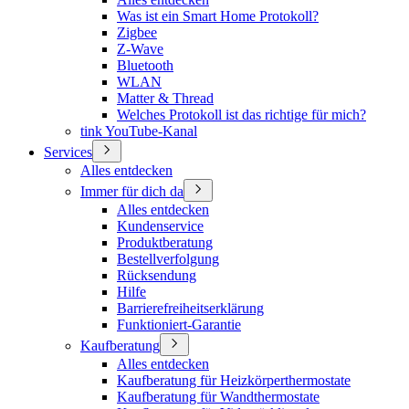
Was ist ein Smart Home Protokoll?
Zigbee
Z-Wave
Bluetooth
WLAN
Matter & Thread
Welches Protokoll ist das richtige für mich?
tink YouTube-Kanal
Services
Alles entdecken
Immer für dich da
Alles entdecken
Kundenservice
Produktberatung
Bestellverfolgung
Rücksendung
Hilfe
Barrierefreiheitserklärung
Funktioniert-Garantie
Kaufberatung
Alles entdecken
Kaufberatung für Heizkörperthermostate
Kaufberatung für Wandthermostate