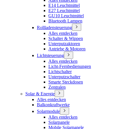
Alles entdecken
E14 Leuchtmittel
E27 Leuchtmittel
GU10 Leuchtmittel
Bluetooth Lampen
Rollladensteuerung
Alles entdecken
Schalter & Wippen
Unterputzaktoren
Antriebe & Motoren
Lichtsteuerung
Alles entdecken
Licht-Fernbedienungen
Lichtschalter
Unterputzschalter
Smarte Steckdosen
Zentralen
Solar & Energie
Alles entdecken
Balkonkraftwerke
Solarmodule
Alles entdecken
Solarpanele
Mobile Solarpanele