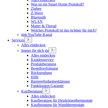
Was ist ein Smart Home Protokoll?
Zigbee
Z-Wave
Bluetooth
WLAN
Matter & Thread
Welches Protokoll ist das richtige für mich?
tink YouTube-Kanal
Services
Alles entdecken
Immer für dich da
Alles entdecken
Kundenservice
Produktberatung
Bestellverfolgung
Rücksendung
Hilfe
Barrierefreiheitserklärung
Funktioniert-Garantie
Kaufberatung
Alles entdecken
Kaufberatung für Heizkörperthermostate
Kaufberatung für Wandthermostate