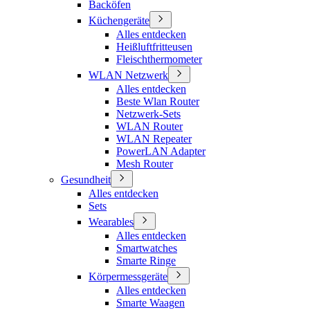
Backöfen
Küchengeräte
Alles entdecken
Heißluftfritteusen
Fleischthermometer
WLAN Netzwerk
Alles entdecken
Beste Wlan Router
Netzwerk-Sets
WLAN Router
WLAN Repeater
PowerLAN Adapter
Mesh Router
Gesundheit
Alles entdecken
Sets
Wearables
Alles entdecken
Smartwatches
Smarte Ringe
Körpermessgeräte
Alles entdecken
Smarte Waagen