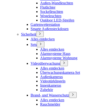
Außen-Wandleuchten
Flutlichter
Sockelleuchten
Wegeleuchten
Outdoor LED-Streifen
Gartenwetterstation
Smarte Außensteckdosen
Sicherheit
Alles entdecken
Sets
Alles entdecken
Alarmsysteme Haus
Alarmsysteme Wohnung
Videoüberwachung
Alles entdecken
Überwachungskamera-Set
Außenkameras
Videotürklingeln
Innenkameras
Zubehör
Brand- und Wasserschutz
Alles entdecken
Rauchmelder