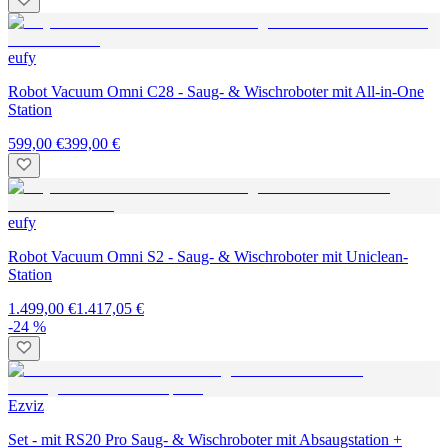
eufy
Robot Vacuum Omni C28 - Saug- & Wischroboter mit All-in-One
Station
599,00 €
399,00 €
eufy
Robot Vacuum Omni S2 - Saug- & Wischroboter mit Uniclean-
Station
1.499,00 €
1.417,05 €
-24 %
Ezviz
Set - mit RS20 Pro Saug- & Wischroboter mit Absaugstation +