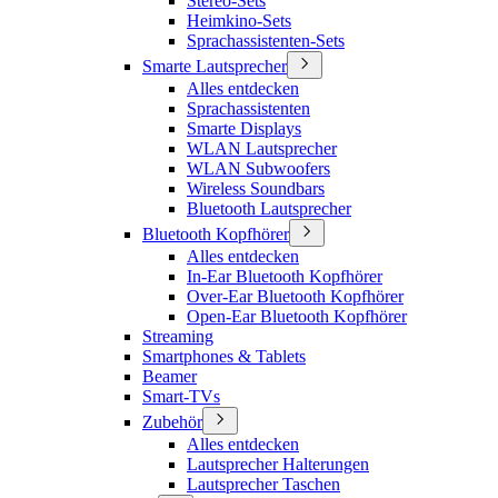
Stereo-Sets
Heimkino-Sets
Sprachassistenten-Sets
Smarte Lautsprecher
Alles entdecken
Sprachassistenten
Smarte Displays
WLAN Lautsprecher
WLAN Subwoofers
Wireless Soundbars
Bluetooth Lautsprecher
Bluetooth Kopfhörer
Alles entdecken
In-Ear Bluetooth Kopfhörer
Over-Ear Bluetooth Kopfhörer
Open-Ear Bluetooth Kopfhörer
Streaming
Smartphones & Tablets
Beamer
Smart-TVs
Zubehör
Alles entdecken
Lautsprecher Halterungen
Lautsprecher Taschen