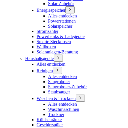
Solar Zubehör
Energiespeicher
Alles entdecken
Powerstationen
Solarspeicher
Stromzähler
Powerbanks & Ladegeräte
Smarte Steckdosen
Wallboxen
Solaranlagen-Beratung
Haushaltsgeräte
Alles entdecken
Reinigen
Alles entdecken
Saugroboter
Saugroboter-Zubehör
Staubsauger
Waschen & Trocknen
Alles entdecken
Waschmaschinen
Trockner
Kühlschränke
Geschirrspüler