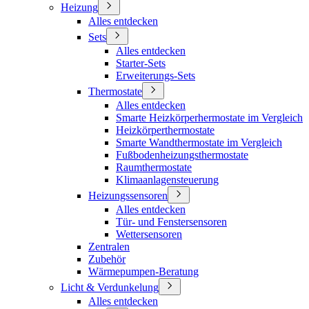
Heizung
Alles entdecken
Sets
Alles entdecken
Starter-Sets
Erweiterungs-Sets
Thermostate
Alles entdecken
Smarte Heizkörperhermostate im Vergleich
Heizkörperthermostate
Smarte Wandthermostate im Vergleich
Fußbodenheizungsthermostate
Raumthermostate
Klimaanlagensteuerung
Heizungssensoren
Alles entdecken
Tür- und Fenstersensoren
Wettersensoren
Zentralen
Zubehör
Wärmepumpen-Beratung
Licht & Verdunkelung
Alles entdecken