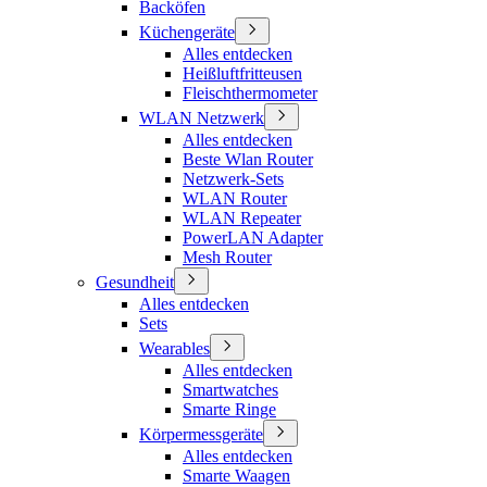
Backöfen
Küchengeräte
Alles entdecken
Heißluftfritteusen
Fleischthermometer
WLAN Netzwerk
Alles entdecken
Beste Wlan Router
Netzwerk-Sets
WLAN Router
WLAN Repeater
PowerLAN Adapter
Mesh Router
Gesundheit
Alles entdecken
Sets
Wearables
Alles entdecken
Smartwatches
Smarte Ringe
Körpermessgeräte
Alles entdecken
Smarte Waagen