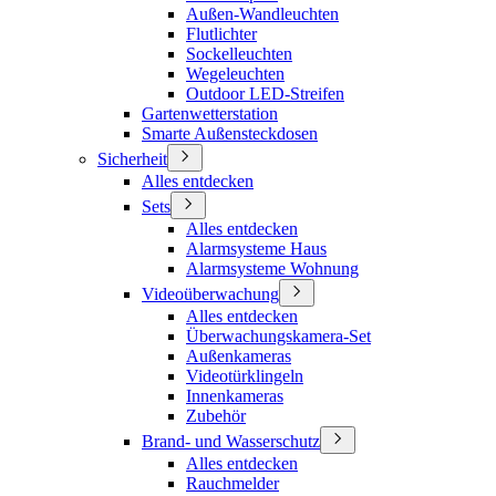
Außen-Wandleuchten
Flutlichter
Sockelleuchten
Wegeleuchten
Outdoor LED-Streifen
Gartenwetterstation
Smarte Außensteckdosen
Sicherheit
Alles entdecken
Sets
Alles entdecken
Alarmsysteme Haus
Alarmsysteme Wohnung
Videoüberwachung
Alles entdecken
Überwachungskamera-Set
Außenkameras
Videotürklingeln
Innenkameras
Zubehör
Brand- und Wasserschutz
Alles entdecken
Rauchmelder