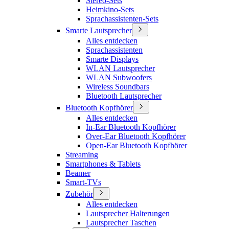
Stereo-Sets
Heimkino-Sets
Sprachassistenten-Sets
Smarte Lautsprecher
Alles entdecken
Sprachassistenten
Smarte Displays
WLAN Lautsprecher
WLAN Subwoofers
Wireless Soundbars
Bluetooth Lautsprecher
Bluetooth Kopfhörer
Alles entdecken
In-Ear Bluetooth Kopfhörer
Over-Ear Bluetooth Kopfhörer
Open-Ear Bluetooth Kopfhörer
Streaming
Smartphones & Tablets
Beamer
Smart-TVs
Zubehör
Alles entdecken
Lautsprecher Halterungen
Lautsprecher Taschen