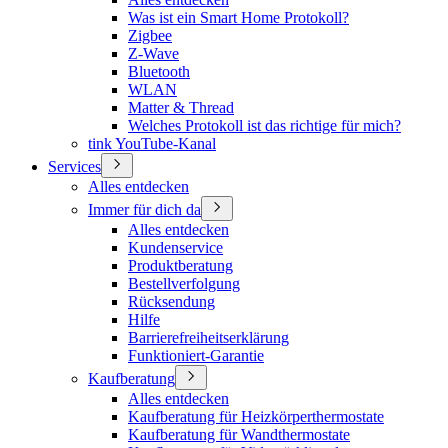
Was ist ein Smart Home Protokoll?
Zigbee
Z-Wave
Bluetooth
WLAN
Matter & Thread
Welches Protokoll ist das richtige für mich?
tink YouTube-Kanal
Services
Alles entdecken
Immer für dich da
Alles entdecken
Kundenservice
Produktberatung
Bestellverfolgung
Rücksendung
Hilfe
Barrierefreiheitserklärung
Funktioniert-Garantie
Kaufberatung
Alles entdecken
Kaufberatung für Heizkörperthermostate
Kaufberatung für Wandthermostate