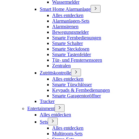
Wassermelder
Smart Home Alarmanlage
Alles entdecken
Alarmanlagen-Sets
Alarmsirenen
Bewegungsmelder
Smarte Fernbedienungen
Smarte Schalter
Smarte Steckdosen
Smarte Tastenfelder
Tür- und Fenstersensoren
Zentralen
Zutrittskontrolle
Alles entdecken
Smarte Türschlösser
Keypads & Fernbedienungen
Smarte Garagentoröffner
Tracker
Entertainment
Alles entdecken
Sets
Alles entdecken
Multiroom-Sets