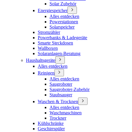
Solar Zubehör
Energiespeicher
Alles entdecken
Powerstationen
Solarspeicher
Stromzähler
Powerbanks & Ladegeräte
Smarte Steckdosen
Wallboxen
Solaranlagen-Beratung
Haushaltsgeräte
Alles entdecken
Reinigen
Alles entdecken
Saugroboter
Saugroboter-Zubehör
Staubsauger
Waschen & Trocknen
Alles entdecken
Waschmaschinen
Trockner
Kühlschränke
Geschirrspüler