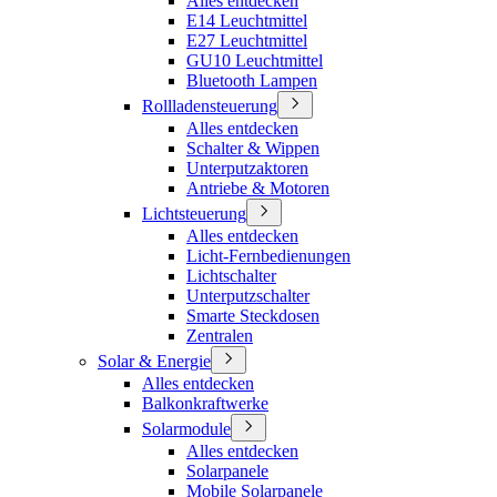
Alles entdecken
E14 Leuchtmittel
E27 Leuchtmittel
GU10 Leuchtmittel
Bluetooth Lampen
Rollladensteuerung
Alles entdecken
Schalter & Wippen
Unterputzaktoren
Antriebe & Motoren
Lichtsteuerung
Alles entdecken
Licht-Fernbedienungen
Lichtschalter
Unterputzschalter
Smarte Steckdosen
Zentralen
Solar & Energie
Alles entdecken
Balkonkraftwerke
Solarmodule
Alles entdecken
Solarpanele
Mobile Solarpanele