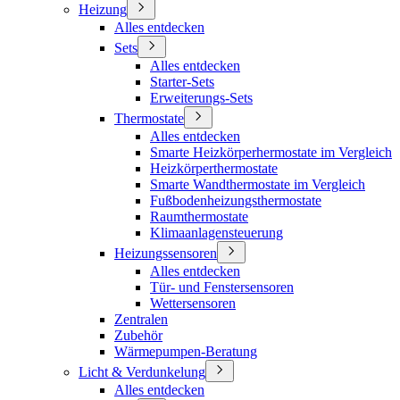
Heizung
Alles entdecken
Sets
Alles entdecken
Starter-Sets
Erweiterungs-Sets
Thermostate
Alles entdecken
Smarte Heizkörperhermostate im Vergleich
Heizkörperthermostate
Smarte Wandthermostate im Vergleich
Fußbodenheizungsthermostate
Raumthermostate
Klimaanlagensteuerung
Heizungssensoren
Alles entdecken
Tür- und Fenstersensoren
Wettersensoren
Zentralen
Zubehör
Wärmepumpen-Beratung
Licht & Verdunkelung
Alles entdecken