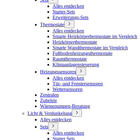
Alles entdecken
Starter-Sets
Erweiterungs-Sets
Thermostate
Alles entdecken
Smarte Heizkörperhermostate im Vergleich
Heizkörperthermostate
Smarte Wandthermostate im Vergleich
Fußbodenheizungsthermostate
Raumthermostate
Klimaanlagensteuerung
Heizungssensoren
Alles entdecken
Tür- und Fenstersensoren
Wettersensoren
Zentralen
Zubehör
Wärmepumpen-Beratung
Licht & Verdunkelung
Alles entdecken
Sets
Alles entdecken
Starter Sets