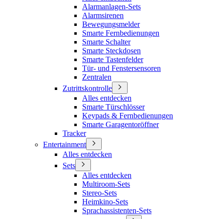
Alarmanlagen-Sets
Alarmsirenen
Bewegungsmelder
Smarte Fernbedienungen
Smarte Schalter
Smarte Steckdosen
Smarte Tastenfelder
Tür- und Fenstersensoren
Zentralen
Zutrittskontrolle
Alles entdecken
Smarte Türschlösser
Keypads & Fernbedienungen
Smarte Garagentoröffner
Tracker
Entertainment
Alles entdecken
Sets
Alles entdecken
Multiroom-Sets
Stereo-Sets
Heimkino-Sets
Sprachassistenten-Sets