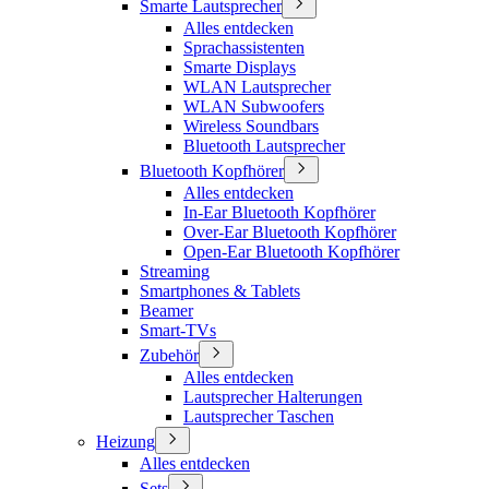
Smarte Lautsprecher
Alles entdecken
Sprachassistenten
Smarte Displays
WLAN Lautsprecher
WLAN Subwoofers
Wireless Soundbars
Bluetooth Lautsprecher
Bluetooth Kopfhörer
Alles entdecken
In-Ear Bluetooth Kopfhörer
Over-Ear Bluetooth Kopfhörer
Open-Ear Bluetooth Kopfhörer
Streaming
Smartphones & Tablets
Beamer
Smart-TVs
Zubehör
Alles entdecken
Lautsprecher Halterungen
Lautsprecher Taschen
Heizung
Alles entdecken
Sets