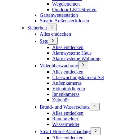
Wegeleuchten
Outdoor LED-Streifen
Gartenwetterstation
Smarte Außensteckdosen
Sicherheit
Alles entdecken
Sets
Alles entdecken
Alarmsysteme Haus
Alarmsysteme Wohnung
Videoüberwachung
Alles entdecken
Überwachungskamera-Set
Außenkameras
Videotürklingeln
Innenkameras
Zubehör
Brand- und Wasserschutz
Alles entdecken
Rauchmelder
Wassermelder
Smart Home Alarmanlage
Alles entdecken