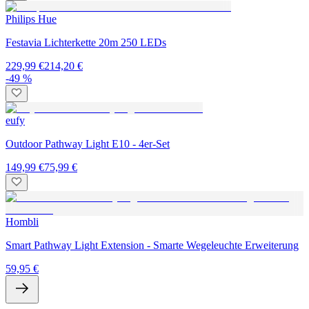
Philips Hue
Festavia Lichterkette 20m 250 LEDs
229,99 €
214,20 €
-49 %
eufy
Outdoor Pathway Light E10 - 4er-Set
149,99 €
75,99 €
Hombli
Smart Pathway Light Extension - Smarte Wegeleuchte Erweiterung
59,95 €