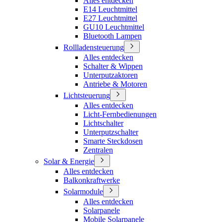
Alles entdecken
E14 Leuchtmittel
E27 Leuchtmittel
GU10 Leuchtmittel
Bluetooth Lampen
Rollladensteuerung
Alles entdecken
Schalter & Wippen
Unterputzaktoren
Antriebe & Motoren
Lichtsteuerung
Alles entdecken
Licht-Fernbedienungen
Lichtschalter
Unterputzschalter
Smarte Steckdosen
Zentralen
Solar & Energie
Alles entdecken
Balkonkraftwerke
Solarmodule
Alles entdecken
Solarpanele
Mobile Solarpanele