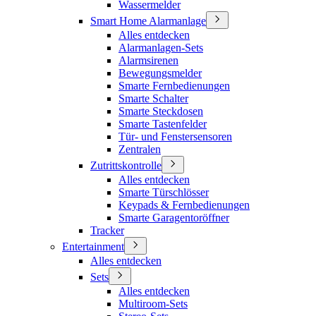
Wassermelder
Smart Home Alarmanlage
Alles entdecken
Alarmanlagen-Sets
Alarmsirenen
Bewegungsmelder
Smarte Fernbedienungen
Smarte Schalter
Smarte Steckdosen
Smarte Tastenfelder
Tür- und Fenstersensoren
Zentralen
Zutrittskontrolle
Alles entdecken
Smarte Türschlösser
Keypads & Fernbedienungen
Smarte Garagentoröffner
Tracker
Entertainment
Alles entdecken
Sets
Alles entdecken
Multiroom-Sets