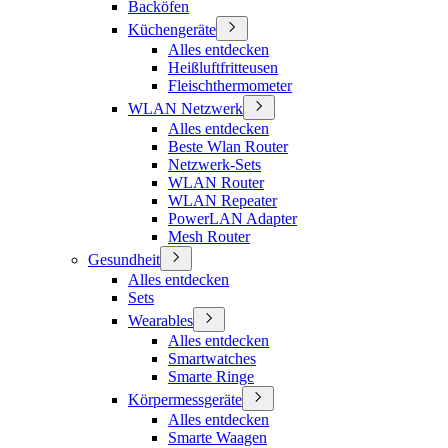
Backöfen
Küchengeräte
Alles entdecken
Heißluftfritteusen
Fleischthermometer
WLAN Netzwerk
Alles entdecken
Beste Wlan Router
Netzwerk-Sets
WLAN Router
WLAN Repeater
PowerLAN Adapter
Mesh Router
Gesundheit
Alles entdecken
Sets
Wearables
Alles entdecken
Smartwatches
Smarte Ringe
Körpermessgeräte
Alles entdecken
Smarte Waagen