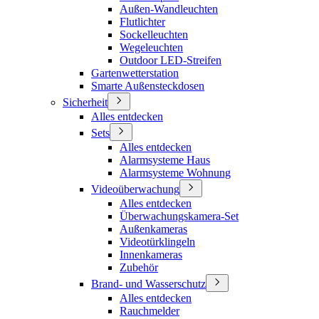
Außen-Wandleuchten
Flutlichter
Sockelleuchten
Wegeleuchten
Outdoor LED-Streifen
Gartenwetterstation
Smarte Außensteckdosen
Sicherheit
Alles entdecken
Sets
Alles entdecken
Alarmsysteme Haus
Alarmsysteme Wohnung
Videoüberwachung
Alles entdecken
Überwachungskamera-Set
Außenkameras
Videotürklingeln
Innenkameras
Zubehör
Brand- und Wasserschutz
Alles entdecken
Rauchmelder