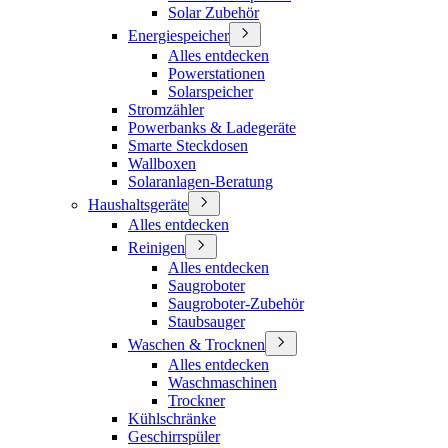
Solar Zubehör
Energiespeicher
Alles entdecken
Powerstationen
Solarspeicher
Stromzähler
Powerbanks & Ladegeräte
Smarte Steckdosen
Wallboxen
Solaranlagen-Beratung
Haushaltsgeräte
Alles entdecken
Reinigen
Alles entdecken
Saugroboter
Saugroboter-Zubehör
Staubsauger
Waschen & Trocknen
Alles entdecken
Waschmaschinen
Trockner
Kühlschränke
Geschirrspüler