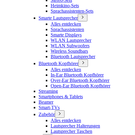
Stereo-Sets
Heimkino-Sets
Sprachassistenten-Sets
Smarte Lautsprecher
Alles entdecken
Sprachassistenten
Smarte Displays
WLAN Lautsprecher
WLAN Subwoofers
Wireless Soundbars
Bluetooth Lautsprecher
Bluetooth Kopfhörer
Alles entdecken
In-Ear Bluetooth Kopfhörer
Over-Ear Bluetooth Kopfhörer
Open-Ear Bluetooth Kopfhörer
Streaming
Smartphones & Tablets
Beamer
Smart-TVs
Zubehör
Alles entdecken
Lautsprecher Halterungen
Lautsprecher Taschen