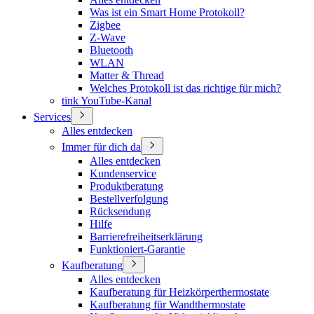
Was ist ein Smart Home Protokoll?
Zigbee
Z-Wave
Bluetooth
WLAN
Matter & Thread
Welches Protokoll ist das richtige für mich?
tink YouTube-Kanal
Services
Alles entdecken
Immer für dich da
Alles entdecken
Kundenservice
Produktberatung
Bestellverfolgung
Rücksendung
Hilfe
Barrierefreiheitserklärung
Funktioniert-Garantie
Kaufberatung
Alles entdecken
Kaufberatung für Heizkörperthermostate
Kaufberatung für Wandthermostate