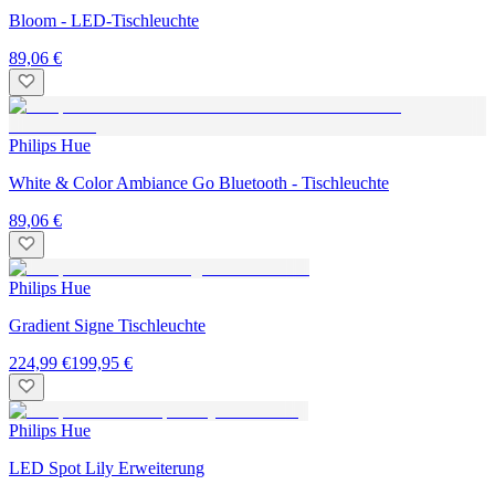
Bloom - LED-Tischleuchte
89,06 €
Philips Hue
White & Color Ambiance Go Bluetooth - Tischleuchte
89,06 €
Philips Hue
Gradient Signe Tischleuchte
224,99 €
199,95 €
Philips Hue
LED Spot Lily Erweiterung