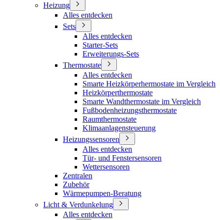
Heizung
Alles entdecken
Sets
Alles entdecken
Starter-Sets
Erweiterungs-Sets
Thermostate
Alles entdecken
Smarte Heizkörperhermostate im Vergleich
Heizkörperthermostate
Smarte Wandthermostate im Vergleich
Fußbodenheizungsthermostate
Raumthermostate
Klimaanlagensteuerung
Heizungssensoren
Alles entdecken
Tür- und Fenstersensoren
Wettersensoren
Zentralen
Zubehör
Wärmepumpen-Beratung
Licht & Verdunkelung
Alles entdecken