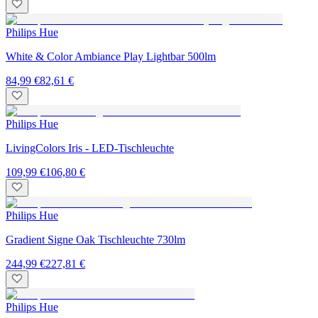
Philips Hue
White & Color Ambiance Play Lightbar 500lm
84,99 €
82,61 €
Philips Hue
LivingColors Iris - LED-Tischleuchte
109,99 €
106,80 €
Philips Hue
Gradient Signe Oak Tischleuchte 730lm
244,99 €
227,81 €
Philips Hue