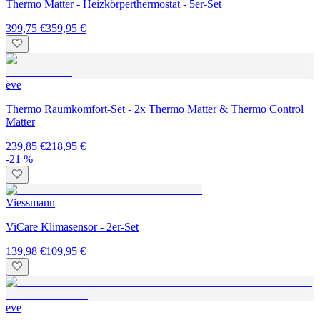
Thermo Matter - Heizkörperthermostat - 5er-Set
399,75 €
359,95 €
eve
Thermo Raumkomfort-Set - 2x Thermo Matter & Thermo Control
Matter
239,85 €
218,95 €
-21 %
Viessmann
ViCare Klimasensor - 2er-Set
139,98 €
109,95 €
eve