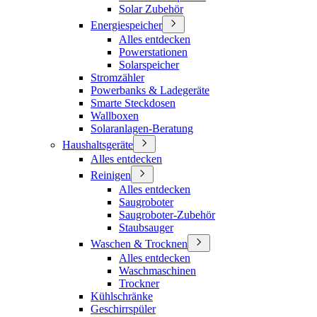
Solar Zubehör
Energiespeicher
Alles entdecken
Powerstationen
Solarspeicher
Stromzähler
Powerbanks & Ladegeräte
Smarte Steckdosen
Wallboxen
Solaranlagen-Beratung
Haushaltsgeräte
Alles entdecken
Reinigen
Alles entdecken
Saugroboter
Saugroboter-Zubehör
Staubsauger
Waschen & Trocknen
Alles entdecken
Waschmaschinen
Trockner
Kühlschränke
Geschirrspüler