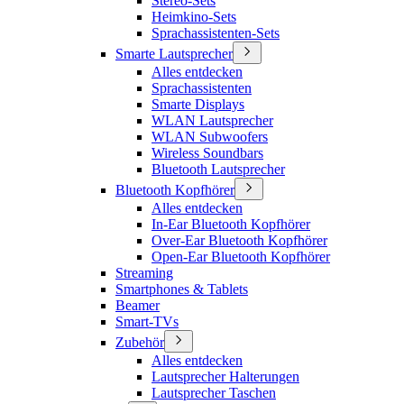
Stereo-Sets
Heimkino-Sets
Sprachassistenten-Sets
Smarte Lautsprecher
Alles entdecken
Sprachassistenten
Smarte Displays
WLAN Lautsprecher
WLAN Subwoofers
Wireless Soundbars
Bluetooth Lautsprecher
Bluetooth Kopfhörer
Alles entdecken
In-Ear Bluetooth Kopfhörer
Over-Ear Bluetooth Kopfhörer
Open-Ear Bluetooth Kopfhörer
Streaming
Smartphones & Tablets
Beamer
Smart-TVs
Zubehör
Alles entdecken
Lautsprecher Halterungen
Lautsprecher Taschen