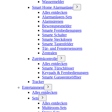
Wassermelder
Smart Home Alarmanlage
Alles entdecken
Alarmanlagen-Sets
Alarmsirenen
Bewegungsmelder
Smarte Fernbedienungen
Smarte Schalter
Smarte Steckdosen
Smarte Tastenfelder
Tür- und Fenstersensoren
Zentralen
Zutrittskontrolle
Alles entdecken
Smarte Türschlösser
Keypads & Fernbedienungen
Smarte Garagentoröffner
Tracker
Entertainment
Alles entdecken
Sets
Alles entdecken
Multiroom-Sets