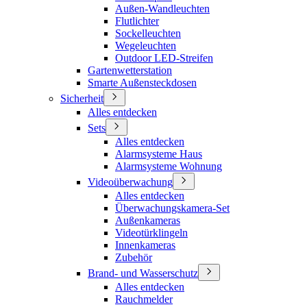
Außen-Wandleuchten
Flutlichter
Sockelleuchten
Wegeleuchten
Outdoor LED-Streifen
Gartenwetterstation
Smarte Außensteckdosen
Sicherheit
Alles entdecken
Sets
Alles entdecken
Alarmsysteme Haus
Alarmsysteme Wohnung
Videoüberwachung
Alles entdecken
Überwachungskamera-Set
Außenkameras
Videotürklingeln
Innenkameras
Zubehör
Brand- und Wasserschutz
Alles entdecken
Rauchmelder