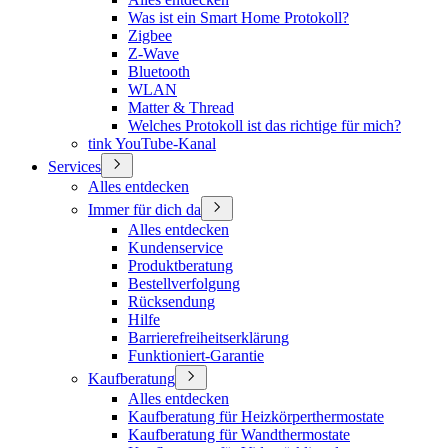
Was ist ein Smart Home Protokoll?
Zigbee
Z-Wave
Bluetooth
WLAN
Matter & Thread
Welches Protokoll ist das richtige für mich?
tink YouTube-Kanal
Services
Alles entdecken
Immer für dich da
Alles entdecken
Kundenservice
Produktberatung
Bestellverfolgung
Rücksendung
Hilfe
Barrierefreiheitserklärung
Funktioniert-Garantie
Kaufberatung
Alles entdecken
Kaufberatung für Heizkörperthermostate
Kaufberatung für Wandthermostate