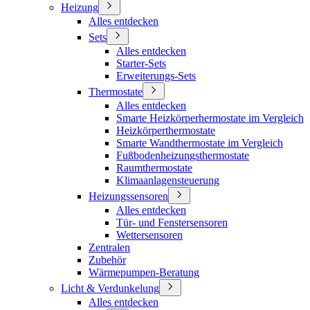
Heizung
Alles entdecken
Sets
Alles entdecken
Starter-Sets
Erweiterungs-Sets
Thermostate
Alles entdecken
Smarte Heizkörperhermostate im Vergleich
Heizkörperthermostate
Smarte Wandthermostate im Vergleich
Fußbodenheizungsthermostate
Raumthermostate
Klimaanlagensteuerung
Heizungssensoren
Alles entdecken
Tür- und Fenstersensoren
Wettersensoren
Zentralen
Zubehör
Wärmepumpen-Beratung
Licht & Verdunkelung
Alles entdecken