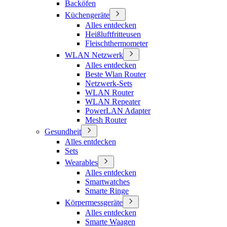
Backöfen
Küchengeräte
Alles entdecken
Heißluftfritteusen
Fleischthermometer
WLAN Netzwerk
Alles entdecken
Beste Wlan Router
Netzwerk-Sets
WLAN Router
WLAN Repeater
PowerLAN Adapter
Mesh Router
Gesundheit
Alles entdecken
Sets
Wearables
Alles entdecken
Smartwatches
Smarte Ringe
Körpermessgeräte
Alles entdecken
Smarte Waagen