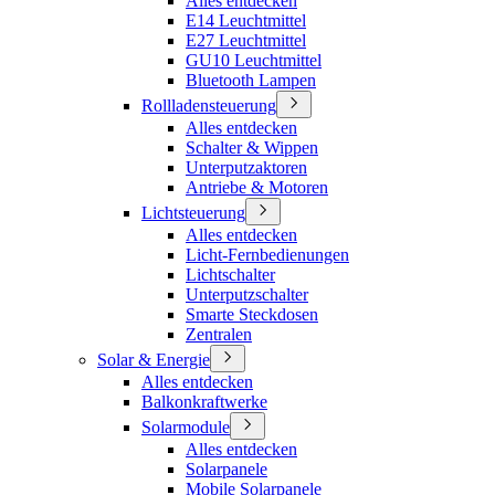
Alles entdecken
E14 Leuchtmittel
E27 Leuchtmittel
GU10 Leuchtmittel
Bluetooth Lampen
Rollladensteuerung
Alles entdecken
Schalter & Wippen
Unterputzaktoren
Antriebe & Motoren
Lichtsteuerung
Alles entdecken
Licht-Fernbedienungen
Lichtschalter
Unterputzschalter
Smarte Steckdosen
Zentralen
Solar & Energie
Alles entdecken
Balkonkraftwerke
Solarmodule
Alles entdecken
Solarpanele
Mobile Solarpanele