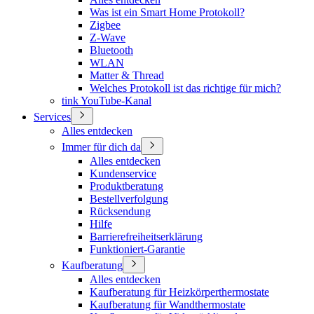
Was ist ein Smart Home Protokoll?
Zigbee
Z-Wave
Bluetooth
WLAN
Matter & Thread
Welches Protokoll ist das richtige für mich?
tink YouTube-Kanal
Services
Alles entdecken
Immer für dich da
Alles entdecken
Kundenservice
Produktberatung
Bestellverfolgung
Rücksendung
Hilfe
Barrierefreiheitserklärung
Funktioniert-Garantie
Kaufberatung
Alles entdecken
Kaufberatung für Heizkörperthermostate
Kaufberatung für Wandthermostate