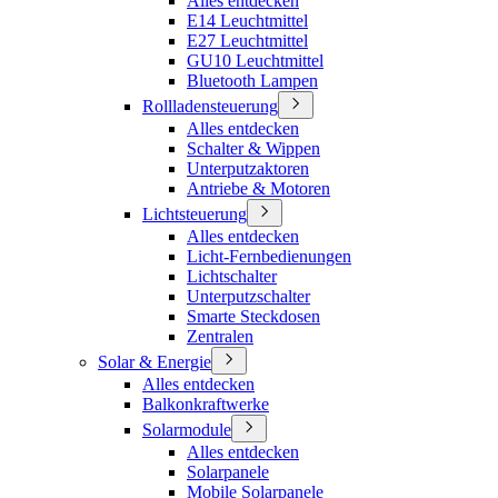
Alles entdecken
E14 Leuchtmittel
E27 Leuchtmittel
GU10 Leuchtmittel
Bluetooth Lampen
Rollladensteuerung
Alles entdecken
Schalter & Wippen
Unterputzaktoren
Antriebe & Motoren
Lichtsteuerung
Alles entdecken
Licht-Fernbedienungen
Lichtschalter
Unterputzschalter
Smarte Steckdosen
Zentralen
Solar & Energie
Alles entdecken
Balkonkraftwerke
Solarmodule
Alles entdecken
Solarpanele
Mobile Solarpanele