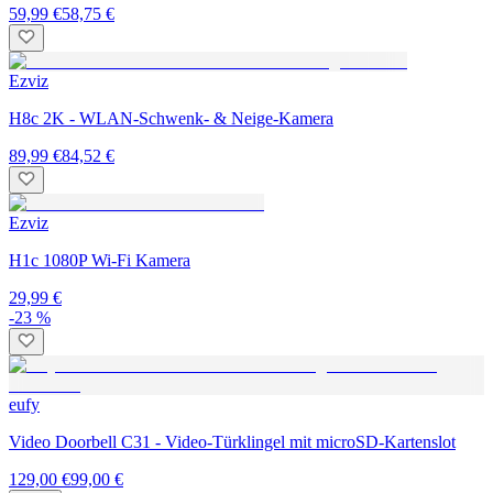
59,99 €
58,75 €
Ezviz
H8c 2K - WLAN-Schwenk- & Neige-Kamera
89,99 €
84,52 €
Ezviz
H1c 1080P Wi-Fi Kamera
29,99 €
-23 %
eufy
Video Doorbell C31 - Video-Türklingel mit microSD-Kartenslot
129,00 €
99,00 €