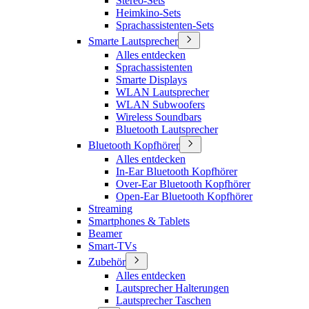
Stereo-Sets
Heimkino-Sets
Sprachassistenten-Sets
Smarte Lautsprecher
Alles entdecken
Sprachassistenten
Smarte Displays
WLAN Lautsprecher
WLAN Subwoofers
Wireless Soundbars
Bluetooth Lautsprecher
Bluetooth Kopfhörer
Alles entdecken
In-Ear Bluetooth Kopfhörer
Over-Ear Bluetooth Kopfhörer
Open-Ear Bluetooth Kopfhörer
Streaming
Smartphones & Tablets
Beamer
Smart-TVs
Zubehör
Alles entdecken
Lautsprecher Halterungen
Lautsprecher Taschen