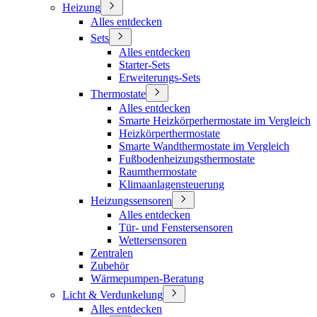
Heizung
Alles entdecken
Sets
Alles entdecken
Starter-Sets
Erweiterungs-Sets
Thermostate
Alles entdecken
Smarte Heizkörperhermostate im Vergleich
Heizkörperthermostate
Smarte Wandthermostate im Vergleich
Fußbodenheizungsthermostate
Raumthermostate
Klimaanlagensteuerung
Heizungssensoren
Alles entdecken
Tür- und Fenstersensoren
Wettersensoren
Zentralen
Zubehör
Wärmepumpen-Beratung
Licht & Verdunkelung
Alles entdecken