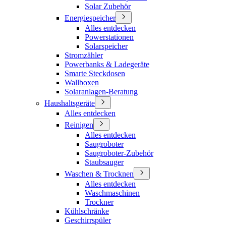
Solar Zubehör
Energiespeicher
Alles entdecken
Powerstationen
Solarspeicher
Stromzähler
Powerbanks & Ladegeräte
Smarte Steckdosen
Wallboxen
Solaranlagen-Beratung
Haushaltsgeräte
Alles entdecken
Reinigen
Alles entdecken
Saugroboter
Saugroboter-Zubehör
Staubsauger
Waschen & Trocknen
Alles entdecken
Waschmaschinen
Trockner
Kühlschränke
Geschirrspüler