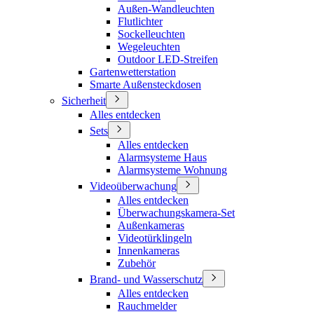
Außen-Wandleuchten
Flutlichter
Sockelleuchten
Wegeleuchten
Outdoor LED-Streifen
Gartenwetterstation
Smarte Außensteckdosen
Sicherheit
Alles entdecken
Sets
Alles entdecken
Alarmsysteme Haus
Alarmsysteme Wohnung
Videoüberwachung
Alles entdecken
Überwachungskamera-Set
Außenkameras
Videotürklingeln
Innenkameras
Zubehör
Brand- und Wasserschutz
Alles entdecken
Rauchmelder