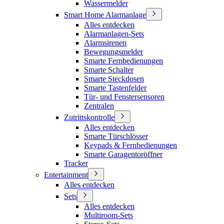
Wassermelder
Smart Home Alarmanlage
Alles entdecken
Alarmanlagen-Sets
Alarmsirenen
Bewegungsmelder
Smarte Fernbedienungen
Smarte Schalter
Smarte Steckdosen
Smarte Tastenfelder
Tür- und Fenstersensoren
Zentralen
Zutrittskontrolle
Alles entdecken
Smarte Türschlösser
Keypads & Fernbedienungen
Smarte Garagentoröffner
Tracker
Entertainment
Alles entdecken
Sets
Alles entdecken
Multiroom-Sets