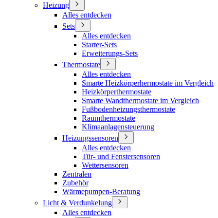
Heizung
Alles entdecken
Sets
Alles entdecken
Starter-Sets
Erweiterungs-Sets
Thermostate
Alles entdecken
Smarte Heizkörperhermostate im Vergleich
Heizkörperthermostate
Smarte Wandthermostate im Vergleich
Fußbodenheizungsthermostate
Raumthermostate
Klimaanlagensteuerung
Heizungssensoren
Alles entdecken
Tür- und Fenstersensoren
Wettersensoren
Zentralen
Zubehör
Wärmepumpen-Beratung
Licht & Verdunkelung
Alles entdecken