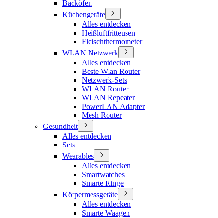
Backöfen
Küchengeräte
Alles entdecken
Heißluftfritteusen
Fleischthermometer
WLAN Netzwerk
Alles entdecken
Beste Wlan Router
Netzwerk-Sets
WLAN Router
WLAN Repeater
PowerLAN Adapter
Mesh Router
Gesundheit
Alles entdecken
Sets
Wearables
Alles entdecken
Smartwatches
Smarte Ringe
Körpermessgeräte
Alles entdecken
Smarte Waagen