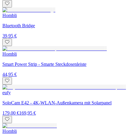
Hombli
Bluetooth Bridge
39,95 €
Hombli
Smart Power Strip - Smarte Steckdosenleiste
44,95 €
eufy
SoloCam E42 - 4K-WLAN-Außenkamera mit Solarpanel
179,00 €
169,95 €
Hombli