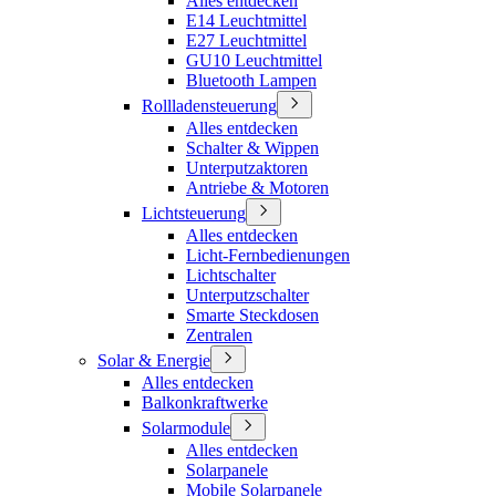
Alles entdecken
E14 Leuchtmittel
E27 Leuchtmittel
GU10 Leuchtmittel
Bluetooth Lampen
Rollladensteuerung
Alles entdecken
Schalter & Wippen
Unterputzaktoren
Antriebe & Motoren
Lichtsteuerung
Alles entdecken
Licht-Fernbedienungen
Lichtschalter
Unterputzschalter
Smarte Steckdosen
Zentralen
Solar & Energie
Alles entdecken
Balkonkraftwerke
Solarmodule
Alles entdecken
Solarpanele
Mobile Solarpanele