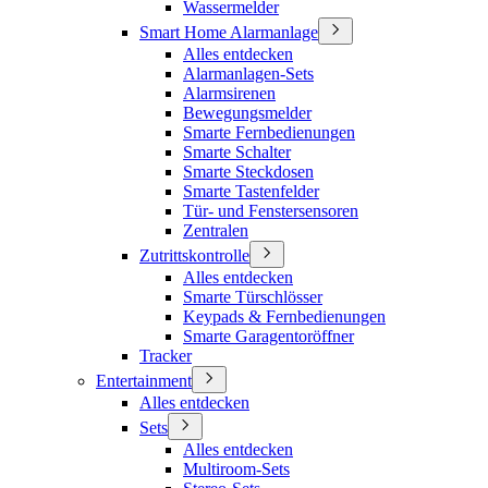
Wassermelder
Smart Home Alarmanlage
Alles entdecken
Alarmanlagen-Sets
Alarmsirenen
Bewegungsmelder
Smarte Fernbedienungen
Smarte Schalter
Smarte Steckdosen
Smarte Tastenfelder
Tür- und Fenstersensoren
Zentralen
Zutrittskontrolle
Alles entdecken
Smarte Türschlösser
Keypads & Fernbedienungen
Smarte Garagentoröffner
Tracker
Entertainment
Alles entdecken
Sets
Alles entdecken
Multiroom-Sets