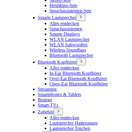
Stereo-Sets
Heimkino-Sets
Sprachassistenten-Sets
Smarte Lautsprecher
Alles entdecken
Sprachassistenten
Smarte Displays
WLAN Lautsprecher
WLAN Subwoofers
Wireless Soundbars
Bluetooth Lautsprecher
Bluetooth Kopfhörer
Alles entdecken
In-Ear Bluetooth Kopfhörer
Over-Ear Bluetooth Kopfhörer
Open-Ear Bluetooth Kopfhörer
Streaming
Smartphones & Tablets
Beamer
Smart-TVs
Zubehör
Alles entdecken
Lautsprecher Halterungen
Lautsprecher Taschen