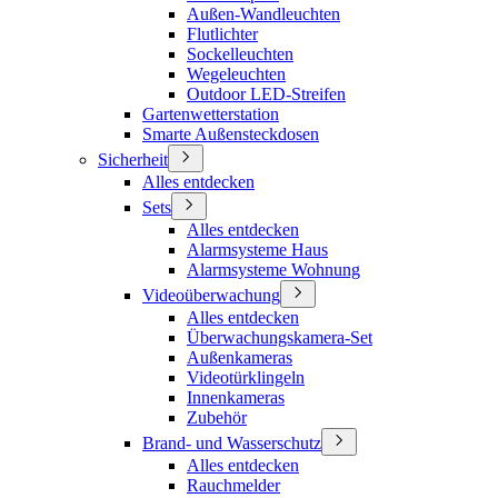
Außen-Wandleuchten
Flutlichter
Sockelleuchten
Wegeleuchten
Outdoor LED-Streifen
Gartenwetterstation
Smarte Außensteckdosen
Sicherheit
Alles entdecken
Sets
Alles entdecken
Alarmsysteme Haus
Alarmsysteme Wohnung
Videoüberwachung
Alles entdecken
Überwachungskamera-Set
Außenkameras
Videotürklingeln
Innenkameras
Zubehör
Brand- und Wasserschutz
Alles entdecken
Rauchmelder