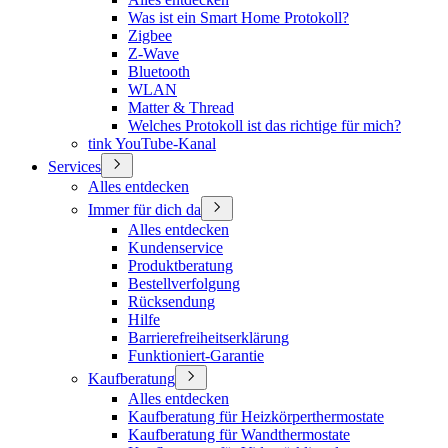
Was ist ein Smart Home Protokoll?
Zigbee
Z-Wave
Bluetooth
WLAN
Matter & Thread
Welches Protokoll ist das richtige für mich?
tink YouTube-Kanal
Services
Alles entdecken
Immer für dich da
Alles entdecken
Kundenservice
Produktberatung
Bestellverfolgung
Rücksendung
Hilfe
Barrierefreiheitserklärung
Funktioniert-Garantie
Kaufberatung
Alles entdecken
Kaufberatung für Heizkörperthermostate
Kaufberatung für Wandthermostate