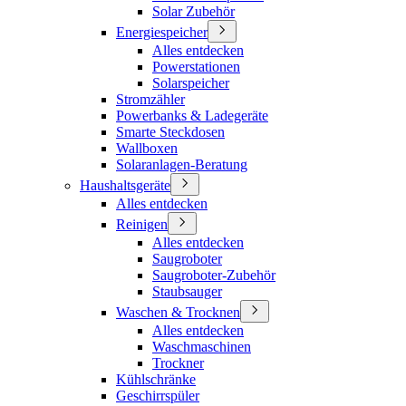
Solar Zubehör
Energiespeicher
Alles entdecken
Powerstationen
Solarspeicher
Stromzähler
Powerbanks & Ladegeräte
Smarte Steckdosen
Wallboxen
Solaranlagen-Beratung
Haushaltsgeräte
Alles entdecken
Reinigen
Alles entdecken
Saugroboter
Saugroboter-Zubehör
Staubsauger
Waschen & Trocknen
Alles entdecken
Waschmaschinen
Trockner
Kühlschränke
Geschirrspüler