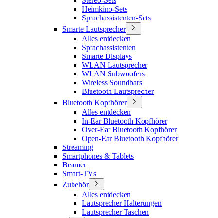
Stereo-Sets
Heimkino-Sets
Sprachassistenten-Sets
Smarte Lautsprecher
Alles entdecken
Sprachassistenten
Smarte Displays
WLAN Lautsprecher
WLAN Subwoofers
Wireless Soundbars
Bluetooth Lautsprecher
Bluetooth Kopfhörer
Alles entdecken
In-Ear Bluetooth Kopfhörer
Over-Ear Bluetooth Kopfhörer
Open-Ear Bluetooth Kopfhörer
Streaming
Smartphones & Tablets
Beamer
Smart-TVs
Zubehör
Alles entdecken
Lautsprecher Halterungen
Lautsprecher Taschen