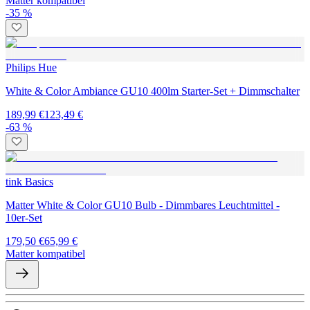
Matter kompatibel
-35 %
Philips Hue
White & Color Ambiance GU10 400lm Starter-Set + Dimmschalter
189,99 €
123,49 €
-63 %
tink Basics
Matter White & Color GU10 Bulb - Dimmbares Leuchtmittel -
10er-Set
179,50 €
65,99 €
Matter kompatibel