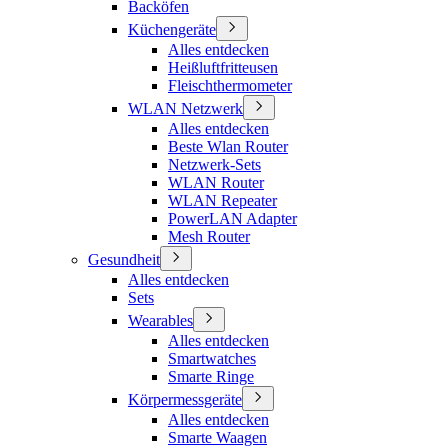
Backöfen
Küchengeräte
Alles entdecken
Heißluftfritteusen
Fleischthermometer
WLAN Netzwerk
Alles entdecken
Beste Wlan Router
Netzwerk-Sets
WLAN Router
WLAN Repeater
PowerLAN Adapter
Mesh Router
Gesundheit
Alles entdecken
Sets
Wearables
Alles entdecken
Smartwatches
Smarte Ringe
Körpermessgeräte
Alles entdecken
Smarte Waagen