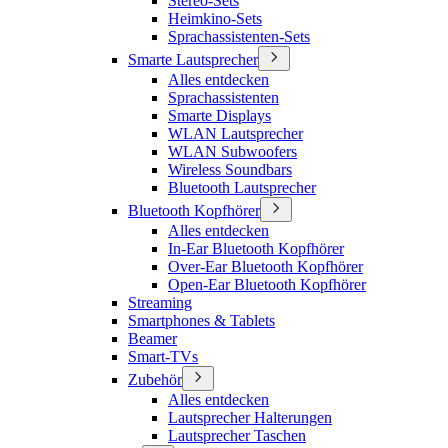
Stereo-Sets
Heimkino-Sets
Sprachassistenten-Sets
Smarte Lautsprecher
Alles entdecken
Sprachassistenten
Smarte Displays
WLAN Lautsprecher
WLAN Subwoofers
Wireless Soundbars
Bluetooth Lautsprecher
Bluetooth Kopfhörer
Alles entdecken
In-Ear Bluetooth Kopfhörer
Over-Ear Bluetooth Kopfhörer
Open-Ear Bluetooth Kopfhörer
Streaming
Smartphones & Tablets
Beamer
Smart-TVs
Zubehör
Alles entdecken
Lautsprecher Halterungen
Lautsprecher Taschen