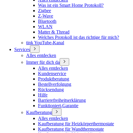
Was ist ein Smart Home Protokoll?
Zigbee
Z-Wave
Bluetooth
WLAN
Matter & Thread
Welches Protokoll ist das richtige für mich?
tink YouTube-Kanal
Services
Alles entdecken
Immer für dich da
Alles entdecken
Kundenservice
Produktberatung
Bestellverfolgung
Rücksendung
Hilfe
Barrierefreiheitserklärung
Funktioniert-Garantie
Kaufberatung
Alles entdecken
Kaufberatung für Heizkörperthermostate
Kaufberatung für Wandthermostate