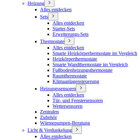
Heizung
Alles entdecken
Sets
Alles entdecken
Starter-Sets
Erweiterungs-Sets
Thermostate
Alles entdecken
Smarte Heizkörperhermostate im Vergleich
Heizkörperthermostate
Smarte Wandthermostate im Vergleich
Fußbodenheizungsthermostate
Raumthermostate
Klimaanlagensteuerung
Heizungssensoren
Alles entdecken
Tür- und Fenstersensoren
Wettersensoren
Zentralen
Zubehör
Wärmepumpen-Beratung
Licht & Verdunkelung
Alles entdecken