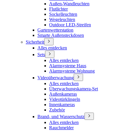
Außen-Wandleuchten
Flutlichter
Sockelleuchten
Wegeleuchten
Outdoor LED-Streifen
Gartenwetterstation
Smarte Außensteckdosen
Sicherheit
Alles entdecken
Sets
Alles entdecken
Alarmsysteme Haus
Alarmsysteme Wohnung
Videoüberwachung
Alles entdecken
Überwachungskamera-Set
Außenkameras
Videotürklingeln
Innenkameras
Zubehör
Brand- und Wasserschutz
Alles entdecken
Rauchmelder