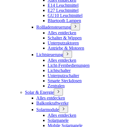
Alles entdecken
E14 Leuchtmittel
E27 Leuchtmittel
GU10 Leuchtmittel
Bluetooth Lampen
Rollladensteuerung
Alles entdecken
Schalter & Wippen
Unterputzaktoren
Antriebe & Motoren
Lichtsteuerung
Alles entdecken
Licht-Fernbedienungen
Lichtschalter
Unterputzschalter
Smarte Steckdosen
Zentralen
Solar & Energie
Alles entdecken
Balkonkraftwerke
Solarmodule
Alles entdecken
Solarpanele
Mobile Solarpanele