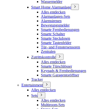
Wassermelder
Smart Home Alarmanlage
Alles entdecken
Alarmanlagen-Sets
Alarmsirenen
Bewegungsmelder
Smarte Fernbedienungen
Smarte Schalter
Smarte Steckdosen
Smarte Tastenfelder
Tür- und Fenstersensoren
Zentralen
Zutrittskontrolle
Alles entdecken
Smarte Türschlösser
Keypads & Fernbedienungen
Smarte Garagentoröffner
Tracker
Entertainment
Alles entdecken
Sets
Alles entdecken
Multiroom-Sets