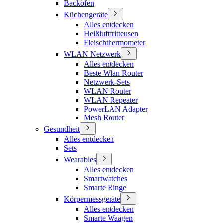
Backöfen
Küchengeräte
Alles entdecken
Heißluftfritteusen
Fleischthermometer
WLAN Netzwerk
Alles entdecken
Beste Wlan Router
Netzwerk-Sets
WLAN Router
WLAN Repeater
PowerLAN Adapter
Mesh Router
Gesundheit
Alles entdecken
Sets
Wearables
Alles entdecken
Smartwatches
Smarte Ringe
Körpermessgeräte
Alles entdecken
Smarte Waagen