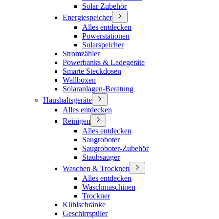
Solar Zubehör
Energiespeicher
Alles entdecken
Powerstationen
Solarspeicher
Stromzähler
Powerbanks & Ladegeräte
Smarte Steckdosen
Wallboxen
Solaranlagen-Beratung
Haushaltsgeräte
Alles entdecken
Reinigen
Alles entdecken
Saugroboter
Saugroboter-Zubehör
Staubsauger
Waschen & Trocknen
Alles entdecken
Waschmaschinen
Trockner
Kühlschränke
Geschirrspüler