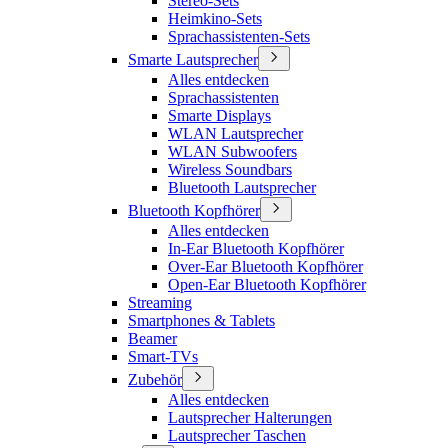
Stereo-Sets
Heimkino-Sets
Sprachassistenten-Sets
Smarte Lautsprecher
Alles entdecken
Sprachassistenten
Smarte Displays
WLAN Lautsprecher
WLAN Subwoofers
Wireless Soundbars
Bluetooth Lautsprecher
Bluetooth Kopfhörer
Alles entdecken
In-Ear Bluetooth Kopfhörer
Over-Ear Bluetooth Kopfhörer
Open-Ear Bluetooth Kopfhörer
Streaming
Smartphones & Tablets
Beamer
Smart-TVs
Zubehör
Alles entdecken
Lautsprecher Halterungen
Lautsprecher Taschen