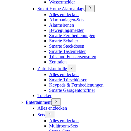
Wassermelder
Smart Home Alarmanlage
Alles entdecken
Alarmanlagen-Sets
Alarmsirenen
Bewegungsmelder
Smarte Fernbedienungen
Smarte Schalter
Smarte Steckdosen
Smarte Tastenfelder
Tür- und Fenstersensoren
Zentralen
Zutrittskontrolle
Alles entdecken
Smarte Türschlösser
Keypads & Fernbedienungen
Smarte Garagentoröffner
Tracker
Entertainment
Alles entdecken
Sets
Alles entdecken
Multiroom-Sets