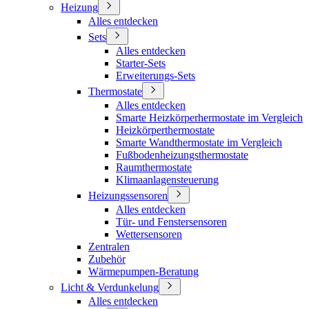
Heizung
Alles entdecken
Sets
Alles entdecken
Starter-Sets
Erweiterungs-Sets
Thermostate
Alles entdecken
Smarte Heizkörperhermostate im Vergleich
Heizkörperthermostate
Smarte Wandthermostate im Vergleich
Fußbodenheizungsthermostate
Raumthermostate
Klimaanlagensteuerung
Heizungssensoren
Alles entdecken
Tür- und Fenstersensoren
Wettersensoren
Zentralen
Zubehör
Wärmepumpen-Beratung
Licht & Verdunkelung
Alles entdecken