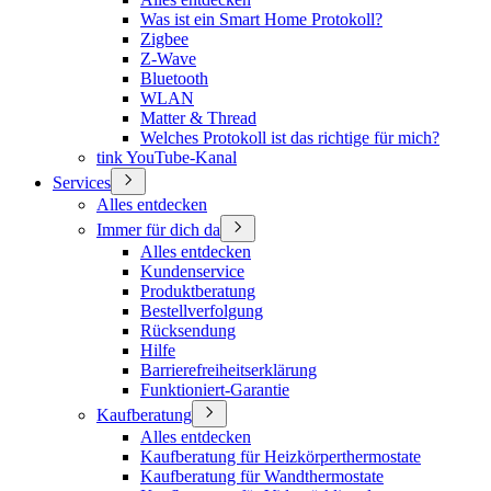
Was ist ein Smart Home Protokoll?
Zigbee
Z-Wave
Bluetooth
WLAN
Matter & Thread
Welches Protokoll ist das richtige für mich?
tink YouTube-Kanal
Services
Alles entdecken
Immer für dich da
Alles entdecken
Kundenservice
Produktberatung
Bestellverfolgung
Rücksendung
Hilfe
Barrierefreiheitserklärung
Funktioniert-Garantie
Kaufberatung
Alles entdecken
Kaufberatung für Heizkörperthermostate
Kaufberatung für Wandthermostate