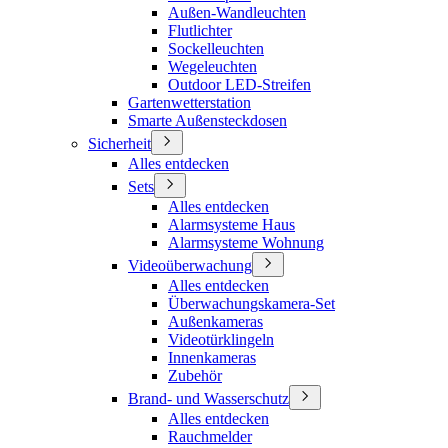
Außen-Wandleuchten
Flutlichter
Sockelleuchten
Wegeleuchten
Outdoor LED-Streifen
Gartenwetterstation
Smarte Außensteckdosen
Sicherheit
Alles entdecken
Sets
Alles entdecken
Alarmsysteme Haus
Alarmsysteme Wohnung
Videoüberwachung
Alles entdecken
Überwachungskamera-Set
Außenkameras
Videotürklingeln
Innenkameras
Zubehör
Brand- und Wasserschutz
Alles entdecken
Rauchmelder