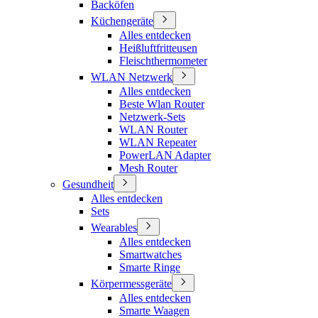
Backöfen
Küchengeräte
Alles entdecken
Heißluftfritteusen
Fleischthermometer
WLAN Netzwerk
Alles entdecken
Beste Wlan Router
Netzwerk-Sets
WLAN Router
WLAN Repeater
PowerLAN Adapter
Mesh Router
Gesundheit
Alles entdecken
Sets
Wearables
Alles entdecken
Smartwatches
Smarte Ringe
Körpermessgeräte
Alles entdecken
Smarte Waagen