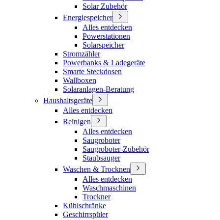
Solar Zubehör
Energiespeicher
Alles entdecken
Powerstationen
Solarspeicher
Stromzähler
Powerbanks & Ladegeräte
Smarte Steckdosen
Wallboxen
Solaranlagen-Beratung
Haushaltsgeräte
Alles entdecken
Reinigen
Alles entdecken
Saugroboter
Saugroboter-Zubehör
Staubsauger
Waschen & Trocknen
Alles entdecken
Waschmaschinen
Trockner
Kühlschränke
Geschirrspüler