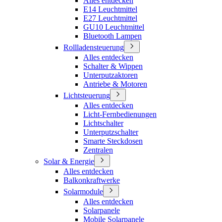
Alles entdecken
E14 Leuchtmittel
E27 Leuchtmittel
GU10 Leuchtmittel
Bluetooth Lampen
Rollladensteuerung
Alles entdecken
Schalter & Wippen
Unterputzaktoren
Antriebe & Motoren
Lichtsteuerung
Alles entdecken
Licht-Fernbedienungen
Lichtschalter
Unterputzschalter
Smarte Steckdosen
Zentralen
Solar & Energie
Alles entdecken
Balkonkraftwerke
Solarmodule
Alles entdecken
Solarpanele
Mobile Solarpanele