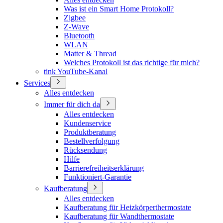
Was ist ein Smart Home Protokoll?
Zigbee
Z-Wave
Bluetooth
WLAN
Matter & Thread
Welches Protokoll ist das richtige für mich?
tink YouTube-Kanal
Services
Alles entdecken
Immer für dich da
Alles entdecken
Kundenservice
Produktberatung
Bestellverfolgung
Rücksendung
Hilfe
Barrierefreiheitserklärung
Funktioniert-Garantie
Kaufberatung
Alles entdecken
Kaufberatung für Heizkörperthermostate
Kaufberatung für Wandthermostate