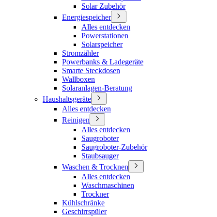
Solar Zubehör
Energiespeicher
Alles entdecken
Powerstationen
Solarspeicher
Stromzähler
Powerbanks & Ladegeräte
Smarte Steckdosen
Wallboxen
Solaranlagen-Beratung
Haushaltsgeräte
Alles entdecken
Reinigen
Alles entdecken
Saugroboter
Saugroboter-Zubehör
Staubsauger
Waschen & Trocknen
Alles entdecken
Waschmaschinen
Trockner
Kühlschränke
Geschirrspüler