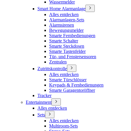
Wassermelder
Smart Home Alarmanlage
Alles entdecken
Alarmanlagen-Sets
Alarmsirenen
Bewegungsmelder
Smarte Fernbedienungen
Smarte Schalter
Smarte Steckdosen
Smarte Tastenfelder
Tür- und Fenstersensoren
Zentralen
Zutrittskontrolle
Alles entdecken
Smarte Türschlösser
Keypads & Fernbedienungen
Smarte Garagentoröffner
Tracker
Entertainment
Alles entdecken
Sets
Alles entdecken
Multiroom-Sets