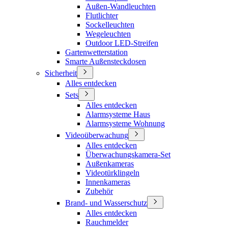
Außen-Wandleuchten
Flutlichter
Sockelleuchten
Wegeleuchten
Outdoor LED-Streifen
Gartenwetterstation
Smarte Außensteckdosen
Sicherheit
Alles entdecken
Sets
Alles entdecken
Alarmsysteme Haus
Alarmsysteme Wohnung
Videoüberwachung
Alles entdecken
Überwachungskamera-Set
Außenkameras
Videotürklingeln
Innenkameras
Zubehör
Brand- und Wasserschutz
Alles entdecken
Rauchmelder