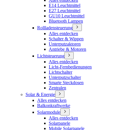
Alles entdecken
E14 Leuchtmittel
E27 Leuchtmittel
GU10 Leuchtmittel
Bluetooth Lampen
Rollladensteuerung
Alles entdecken
Schalter & Wippen
Unterputzaktoren
Antriebe & Motoren
Lichtsteuerung
Alles entdecken
Licht-Fernbedienungen
Lichtschalter
Unterputzschalter
Smarte Steckdosen
Zentralen
Solar & Energie
Alles entdecken
Balkonkraftwerke
Solarmodule
Alles entdecken
Solarpanele
Mobile Solarpanele