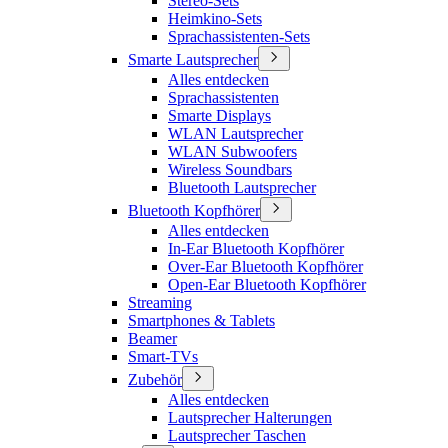
Stereo-Sets
Heimkino-Sets
Sprachassistenten-Sets
Smarte Lautsprecher
Alles entdecken
Sprachassistenten
Smarte Displays
WLAN Lautsprecher
WLAN Subwoofers
Wireless Soundbars
Bluetooth Lautsprecher
Bluetooth Kopfhörer
Alles entdecken
In-Ear Bluetooth Kopfhörer
Over-Ear Bluetooth Kopfhörer
Open-Ear Bluetooth Kopfhörer
Streaming
Smartphones & Tablets
Beamer
Smart-TVs
Zubehör
Alles entdecken
Lautsprecher Halterungen
Lautsprecher Taschen