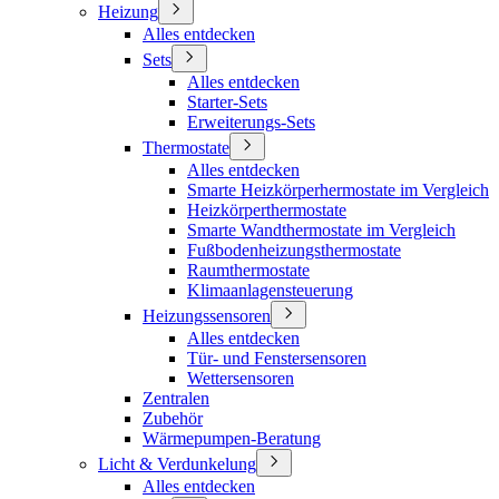
Heizung
Alles entdecken
Sets
Alles entdecken
Starter-Sets
Erweiterungs-Sets
Thermostate
Alles entdecken
Smarte Heizkörperhermostate im Vergleich
Heizkörperthermostate
Smarte Wandthermostate im Vergleich
Fußbodenheizungsthermostate
Raumthermostate
Klimaanlagensteuerung
Heizungssensoren
Alles entdecken
Tür- und Fenstersensoren
Wettersensoren
Zentralen
Zubehör
Wärmepumpen-Beratung
Licht & Verdunkelung
Alles entdecken