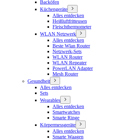
Backöfen
Küchengeräte
Alles entdecken
Heißluftfritteusen
Fleischthermometer
WLAN Netzwerk
Alles entdecken
Beste Wlan Router
Netzwerk-Sets
WLAN Router
WLAN Repeater
PowerLAN Adapter
Mesh Router
Gesundheit
Alles entdecken
Sets
Wearables
Alles entdecken
Smartwatches
Smarte Ringe
Körpermessgeräte
Alles entdecken
Smarte Waagen