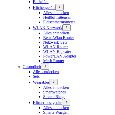
Backöfen
Küchengeräte
Alles entdecken
Heißluftfritteusen
Fleischthermometer
WLAN Netzwerk
Alles entdecken
Beste Wlan Router
Netzwerk-Sets
WLAN Router
WLAN Repeater
PowerLAN Adapter
Mesh Router
Gesundheit
Alles entdecken
Sets
Wearables
Alles entdecken
Smartwatches
Smarte Ringe
Körpermessgeräte
Alles entdecken
Smarte Waagen