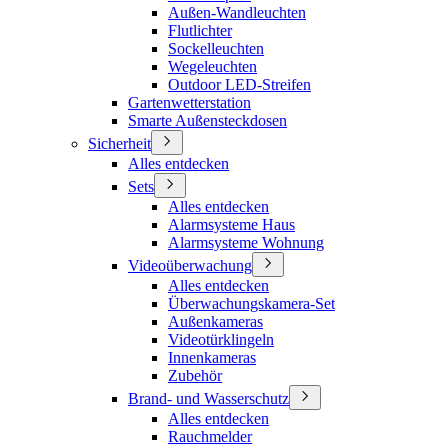
Außen-Wandleuchten
Flutlichter
Sockelleuchten
Wegeleuchten
Outdoor LED-Streifen
Gartenwetterstation
Smarte Außensteckdosen
Sicherheit
Alles entdecken
Sets
Alles entdecken
Alarmsysteme Haus
Alarmsysteme Wohnung
Videoüberwachung
Alles entdecken
Überwachungskamera-Set
Außenkameras
Videotürklingeln
Innenkameras
Zubehör
Brand- und Wasserschutz
Alles entdecken
Rauchmelder