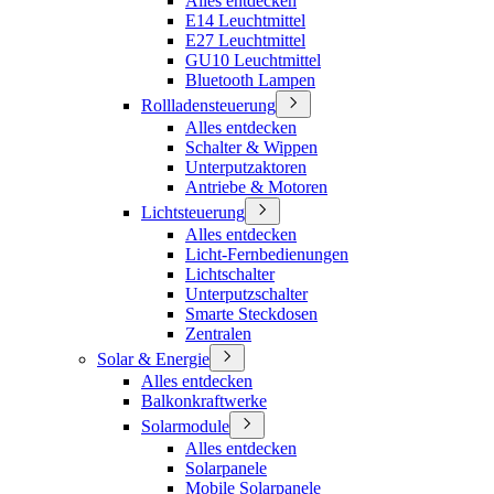
Alles entdecken
E14 Leuchtmittel
E27 Leuchtmittel
GU10 Leuchtmittel
Bluetooth Lampen
Rollladensteuerung
Alles entdecken
Schalter & Wippen
Unterputzaktoren
Antriebe & Motoren
Lichtsteuerung
Alles entdecken
Licht-Fernbedienungen
Lichtschalter
Unterputzschalter
Smarte Steckdosen
Zentralen
Solar & Energie
Alles entdecken
Balkonkraftwerke
Solarmodule
Alles entdecken
Solarpanele
Mobile Solarpanele