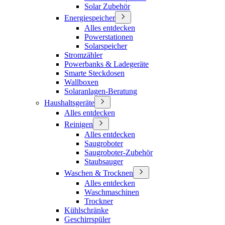
Solar Zubehör
Energiespeicher
Alles entdecken
Powerstationen
Solarspeicher
Stromzähler
Powerbanks & Ladegeräte
Smarte Steckdosen
Wallboxen
Solaranlagen-Beratung
Haushaltsgeräte
Alles entdecken
Reinigen
Alles entdecken
Saugroboter
Saugroboter-Zubehör
Staubsauger
Waschen & Trocknen
Alles entdecken
Waschmaschinen
Trockner
Kühlschränke
Geschirrspüler