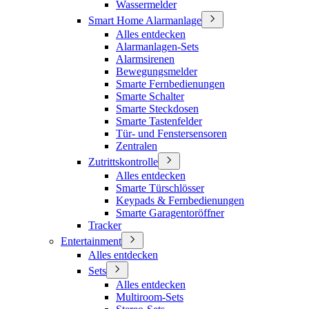
Wassermelder
Smart Home Alarmanlage
Alles entdecken
Alarmanlagen-Sets
Alarmsirenen
Bewegungsmelder
Smarte Fernbedienungen
Smarte Schalter
Smarte Steckdosen
Smarte Tastenfelder
Tür- und Fenstersensoren
Zentralen
Zutrittskontrolle
Alles entdecken
Smarte Türschlösser
Keypads & Fernbedienungen
Smarte Garagentoröffner
Tracker
Entertainment
Alles entdecken
Sets
Alles entdecken
Multiroom-Sets