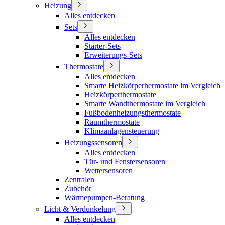
Heizung
Alles entdecken
Sets
Alles entdecken
Starter-Sets
Erweiterungs-Sets
Thermostate
Alles entdecken
Smarte Heizkörperhermostate im Vergleich
Heizkörperthermostate
Smarte Wandthermostate im Vergleich
Fußbodenheizungsthermostate
Raumthermostate
Klimaanlagensteuerung
Heizungssensoren
Alles entdecken
Tür- und Fenstersensoren
Wettersensoren
Zentralen
Zubehör
Wärmepumpen-Beratung
Licht & Verdunkelung
Alles entdecken