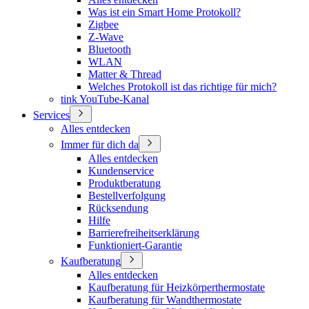
Was ist ein Smart Home Protokoll?
Zigbee
Z-Wave
Bluetooth
WLAN
Matter & Thread
Welches Protokoll ist das richtige für mich?
tink YouTube-Kanal
Services
Alles entdecken
Immer für dich da
Alles entdecken
Kundenservice
Produktberatung
Bestellverfolgung
Rücksendung
Hilfe
Barrierefreiheitserklärung
Funktioniert-Garantie
Kaufberatung
Alles entdecken
Kaufberatung für Heizkörperthermostate
Kaufberatung für Wandthermostate