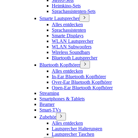
Stereo-Sets
Heimkino-Sets
Sprachassistenten-Sets
Smarte Lautsprecher
Alles entdecken
Sprachassistenten
Smarte Displays
WLAN Lautsprecher
WLAN Subwoofers
Wireless Soundbars
Bluetooth Lautsprecher
Bluetooth Kopfhörer
Alles entdecken
In-Ear Bluetooth Kopfhörer
Over-Ear Bluetooth Kopfhörer
Open-Ear Bluetooth Kopfhörer
Streaming
Smartphones & Tablets
Beamer
Smart-TVs
Zubehör
Alles entdecken
Lautsprecher Halterungen
Lautsprecher Taschen