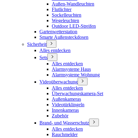
Außen-Wandleuchten
Flutlichter
Sockelleuchten
Wegeleuchten
Outdoor LED-Streifen
Gartenwetterstation
Smarte Außensteckdosen
Sicherheit
Alles entdecken
Sets
Alles entdecken
Alarmsysteme Haus
Alarmsysteme Wohnung
Videoüberwachung
Alles entdecken
Überwachungskamera-Set
Außenkameras
Videotürklingeln
Innenkameras
Zubehör
Brand- und Wasserschutz
Alles entdecken
Rauchmelder