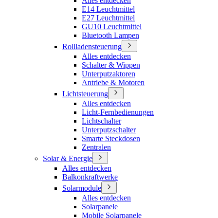
Alles entdecken
E14 Leuchtmittel
E27 Leuchtmittel
GU10 Leuchtmittel
Bluetooth Lampen
Rollladensteuerung
Alles entdecken
Schalter & Wippen
Unterputzaktoren
Antriebe & Motoren
Lichtsteuerung
Alles entdecken
Licht-Fernbedienungen
Lichtschalter
Unterputzschalter
Smarte Steckdosen
Zentralen
Solar & Energie
Alles entdecken
Balkonkraftwerke
Solarmodule
Alles entdecken
Solarpanele
Mobile Solarpanele