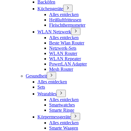
Backöfen
Küchengeräte
Alles entdecken
Heißluftfritteusen
Fleischthermometer
WLAN Netzwerk
Alles entdecken
Beste Wlan Router
Netzwerk-Sets
WLAN Router
WLAN Repeater
PowerLAN Adapter
Mesh Router
Gesundheit
Alles entdecken
Sets
Wearables
Alles entdecken
Smartwatches
Smarte Ringe
Körpermessgeräte
Alles entdecken
Smarte Waagen