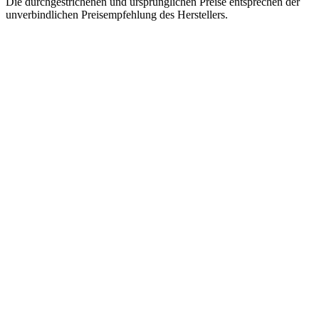
Die durchgestrichenen und ursprünglichen Preise entsprechen der
unverbindlichen Preisempfehlung des Herstellers.