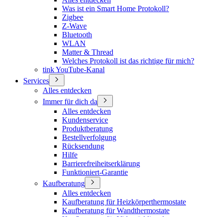
Was ist ein Smart Home Protokoll?
Zigbee
Z-Wave
Bluetooth
WLAN
Matter & Thread
Welches Protokoll ist das richtige für mich?
tink YouTube-Kanal
Services
Alles entdecken
Immer für dich da
Alles entdecken
Kundenservice
Produktberatung
Bestellverfolgung
Rücksendung
Hilfe
Barrierefreiheitserklärung
Funktioniert-Garantie
Kaufberatung
Alles entdecken
Kaufberatung für Heizkörperthermostate
Kaufberatung für Wandthermostate