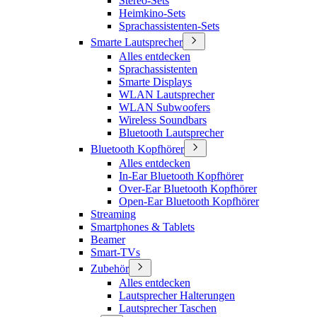
Stereo-Sets
Heimkino-Sets
Sprachassistenten-Sets
Smarte Lautsprecher
Alles entdecken
Sprachassistenten
Smarte Displays
WLAN Lautsprecher
WLAN Subwoofers
Wireless Soundbars
Bluetooth Lautsprecher
Bluetooth Kopfhörer
Alles entdecken
In-Ear Bluetooth Kopfhörer
Over-Ear Bluetooth Kopfhörer
Open-Ear Bluetooth Kopfhörer
Streaming
Smartphones & Tablets
Beamer
Smart-TVs
Zubehör
Alles entdecken
Lautsprecher Halterungen
Lautsprecher Taschen