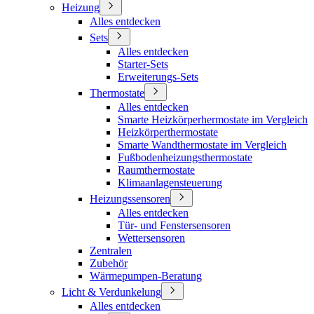
Heizung
Alles entdecken
Sets
Alles entdecken
Starter-Sets
Erweiterungs-Sets
Thermostate
Alles entdecken
Smarte Heizkörperhermostate im Vergleich
Heizkörperthermostate
Smarte Wandthermostate im Vergleich
Fußbodenheizungsthermostate
Raumthermostate
Klimaanlagensteuerung
Heizungssensoren
Alles entdecken
Tür- und Fenstersensoren
Wettersensoren
Zentralen
Zubehör
Wärmepumpen-Beratung
Licht & Verdunkelung
Alles entdecken