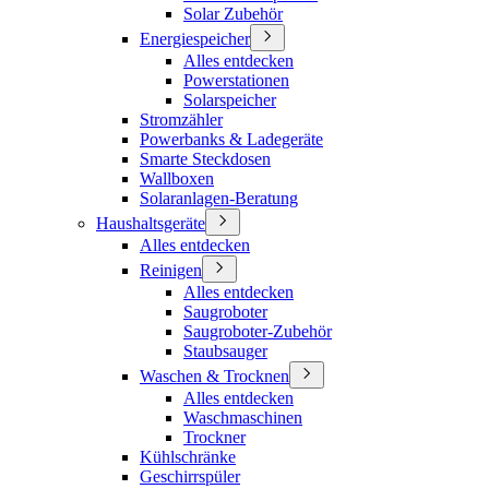
Solar Zubehör
Energiespeicher
Alles entdecken
Powerstationen
Solarspeicher
Stromzähler
Powerbanks & Ladegeräte
Smarte Steckdosen
Wallboxen
Solaranlagen-Beratung
Haushaltsgeräte
Alles entdecken
Reinigen
Alles entdecken
Saugroboter
Saugroboter-Zubehör
Staubsauger
Waschen & Trocknen
Alles entdecken
Waschmaschinen
Trockner
Kühlschränke
Geschirrspüler