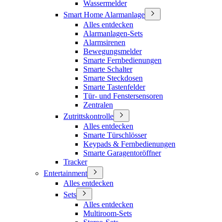
Wassermelder
Smart Home Alarmanlage
Alles entdecken
Alarmanlagen-Sets
Alarmsirenen
Bewegungsmelder
Smarte Fernbedienungen
Smarte Schalter
Smarte Steckdosen
Smarte Tastenfelder
Tür- und Fenstersensoren
Zentralen
Zutrittskontrolle
Alles entdecken
Smarte Türschlösser
Keypads & Fernbedienungen
Smarte Garagentoröffner
Tracker
Entertainment
Alles entdecken
Sets
Alles entdecken
Multiroom-Sets