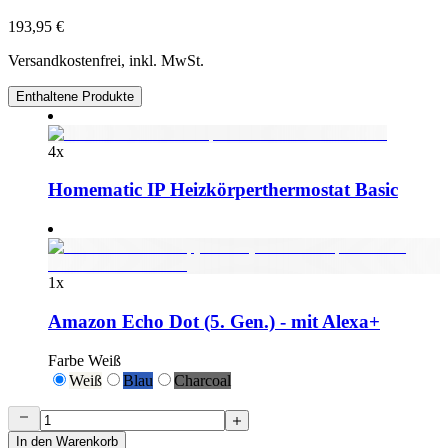
193,95 €
Versandkostenfrei, inkl. MwSt.
Enthaltene Produkte
4
x
Homematic IP Heizkörperthermostat Basic
1
x
Amazon Echo Dot (5. Gen.) - mit Alexa+
Farbe
Weiß
Weiß
Blau
Charcoal
In den Warenkorb