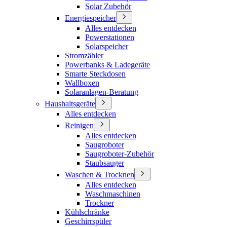
Solar Zubehör
Energiespeicher
Alles entdecken
Powerstationen
Solarspeicher
Stromzähler
Powerbanks & Ladegeräte
Smarte Steckdosen
Wallboxen
Solaranlagen-Beratung
Haushaltsgeräte
Alles entdecken
Reinigen
Alles entdecken
Saugroboter
Saugroboter-Zubehör
Staubsauger
Waschen & Trocknen
Alles entdecken
Waschmaschinen
Trockner
Kühlschränke
Geschirrspüler