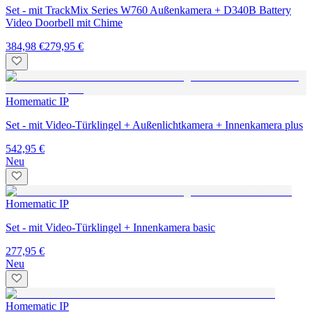
Set - mit TrackMix Series W760 Außenkamera + D340B Battery
Video Doorbell mit Chime
384,98 €
279,95 €
Homematic IP
Set - mit Video-Türklingel + Außenlichtkamera + Innenkamera plus
542,95 €
Neu
Homematic IP
Set - mit Video-Türklingel + Innenkamera basic
277,95 €
Neu
Homematic IP