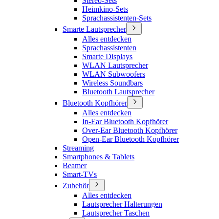
Stereo-Sets
Heimkino-Sets
Sprachassistenten-Sets
Smarte Lautsprecher
Alles entdecken
Sprachassistenten
Smarte Displays
WLAN Lautsprecher
WLAN Subwoofers
Wireless Soundbars
Bluetooth Lautsprecher
Bluetooth Kopfhörer
Alles entdecken
In-Ear Bluetooth Kopfhörer
Over-Ear Bluetooth Kopfhörer
Open-Ear Bluetooth Kopfhörer
Streaming
Smartphones & Tablets
Beamer
Smart-TVs
Zubehör
Alles entdecken
Lautsprecher Halterungen
Lautsprecher Taschen