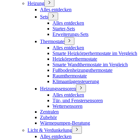
Heizung
Alles entdecken
Sets
Alles entdecken
Starter-Sets
Erweiterungs-Sets
Thermostate
Alles entdecken
Smarte Heizkörperhermostate im Vergleich
Heizkörperthermostate
Smarte Wandthermostate im Vergleich
Fußbodenheizungsthermostate
Raumthermostate
Klimaanlagensteuerung
Heizungssensoren
Alles entdecken
Tür- und Fenstersensoren
Wettersensoren
Zentralen
Zubehör
Wärmepumpen-Beratung
Licht & Verdunkelung
Alles entdecken