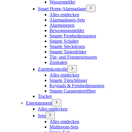
Wassermelder
Smart Home Alarmanlage
Alles entdecken
Alarmanlagen-Sets
Alarmsirenen
Bewegungsmelder
Smarte Fernbedienungen
Smarte Schalter
Smarte Steckdosen
Smarte Tastenfelder
Tür- und Fenstersensoren
Zentralen
Zutrittskontrolle
Alles entdecken
Smarte Türschlösser
Keypads & Fernbedienungen
Smarte Garagentoröffner
Tracker
Entertainment
Alles entdecken
Sets
Alles entdecken
Multiroom-Sets