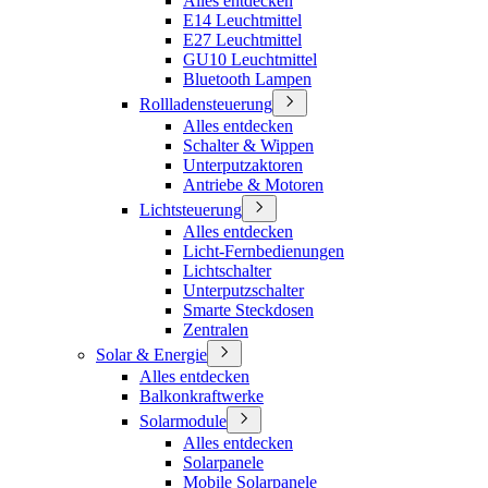
Alles entdecken
E14 Leuchtmittel
E27 Leuchtmittel
GU10 Leuchtmittel
Bluetooth Lampen
Rollladensteuerung
Alles entdecken
Schalter & Wippen
Unterputzaktoren
Antriebe & Motoren
Lichtsteuerung
Alles entdecken
Licht-Fernbedienungen
Lichtschalter
Unterputzschalter
Smarte Steckdosen
Zentralen
Solar & Energie
Alles entdecken
Balkonkraftwerke
Solarmodule
Alles entdecken
Solarpanele
Mobile Solarpanele