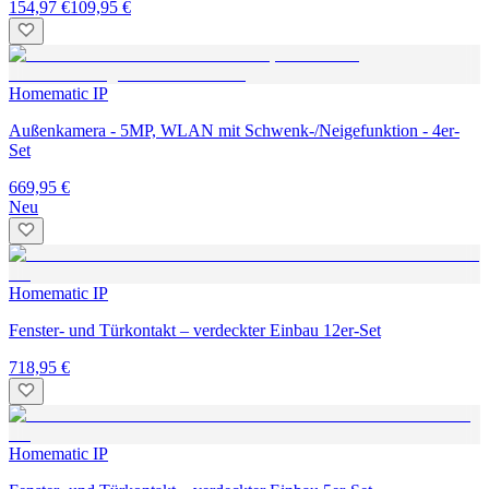
154,97 €
109,95 €
Homematic IP
Außenkamera - 5MP, WLAN mit Schwenk-/Neigefunktion - 4er-
Set
669,95 €
Neu
Homematic IP
Fenster- und Türkontakt – verdeckter Einbau 12er-Set
718,95 €
Homematic IP