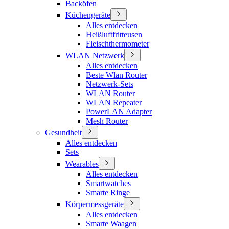
Backöfen
Küchengeräte
Alles entdecken
Heißluftfritteusen
Fleischthermometer
WLAN Netzwerk
Alles entdecken
Beste Wlan Router
Netzwerk-Sets
WLAN Router
WLAN Repeater
PowerLAN Adapter
Mesh Router
Gesundheit
Alles entdecken
Sets
Wearables
Alles entdecken
Smartwatches
Smarte Ringe
Körpermessgeräte
Alles entdecken
Smarte Waagen