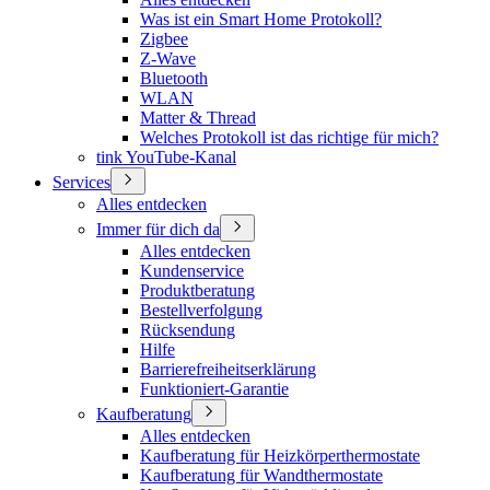
Was ist ein Smart Home Protokoll?
Zigbee
Z-Wave
Bluetooth
WLAN
Matter & Thread
Welches Protokoll ist das richtige für mich?
tink YouTube-Kanal
Services
Alles entdecken
Immer für dich da
Alles entdecken
Kundenservice
Produktberatung
Bestellverfolgung
Rücksendung
Hilfe
Barrierefreiheitserklärung
Funktioniert-Garantie
Kaufberatung
Alles entdecken
Kaufberatung für Heizkörperthermostate
Kaufberatung für Wandthermostate