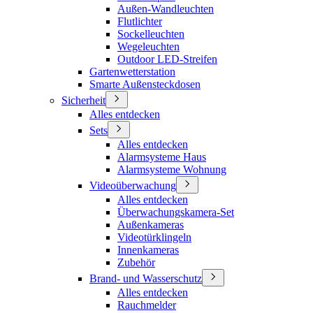
Außen-Wandleuchten
Flutlichter
Sockelleuchten
Wegeleuchten
Outdoor LED-Streifen
Gartenwetterstation
Smarte Außensteckdosen
Sicherheit
Alles entdecken
Sets
Alles entdecken
Alarmsysteme Haus
Alarmsysteme Wohnung
Videoüberwachung
Alles entdecken
Überwachungskamera-Set
Außenkameras
Videotürklingeln
Innenkameras
Zubehör
Brand- und Wasserschutz
Alles entdecken
Rauchmelder