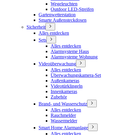
Wegeleuchten
Outdoor LED-Streifen
Gartenwetterstation
Smarte Außensteckdosen
Sicherheit
Alles entdecken
Sets
Alles entdecken
Alarmsysteme Haus
Alarmsysteme Wohnung
Videoüberwachung
Alles entdecken
Überwachungskamera-Set
Außenkameras
Videotürklingeln
Innenkameras
Zubehör
Brand- und Wasserschutz
Alles entdecken
Rauchmelder
Wassermelder
Smart Home Alarmanlage
Alles entdecken