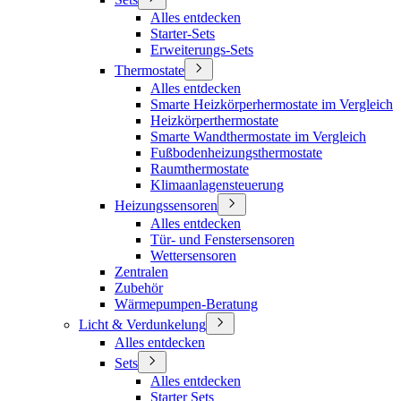
Alles entdecken
Starter-Sets
Erweiterungs-Sets
Thermostate
Alles entdecken
Smarte Heizkörperhermostate im Vergleich
Heizkörperthermostate
Smarte Wandthermostate im Vergleich
Fußbodenheizungsthermostate
Raumthermostate
Klimaanlagensteuerung
Heizungssensoren
Alles entdecken
Tür- und Fenstersensoren
Wettersensoren
Zentralen
Zubehör
Wärmepumpen-Beratung
Licht & Verdunkelung
Alles entdecken
Sets
Alles entdecken
Starter Sets