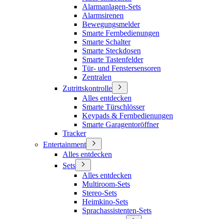
Alarmanlagen-Sets
Alarmsirenen
Bewegungsmelder
Smarte Fernbedienungen
Smarte Schalter
Smarte Steckdosen
Smarte Tastenfelder
Tür- und Fenstersensoren
Zentralen
Zutrittskontrolle
Alles entdecken
Smarte Türschlösser
Keypads & Fernbedienungen
Smarte Garagentoröffner
Tracker
Entertainment
Alles entdecken
Sets
Alles entdecken
Multiroom-Sets
Stereo-Sets
Heimkino-Sets
Sprachassistenten-Sets