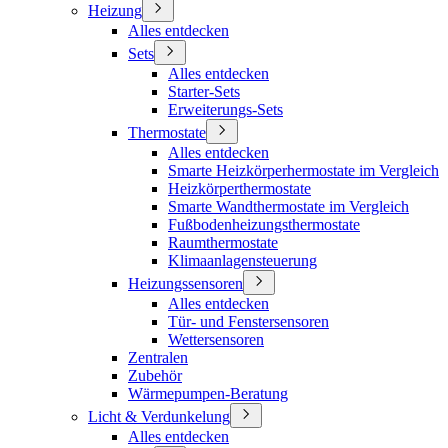
Heizung
Alles entdecken
Sets
Alles entdecken
Starter-Sets
Erweiterungs-Sets
Thermostate
Alles entdecken
Smarte Heizkörperhermostate im Vergleich
Heizkörperthermostate
Smarte Wandthermostate im Vergleich
Fußbodenheizungsthermostate
Raumthermostate
Klimaanlagensteuerung
Heizungssensoren
Alles entdecken
Tür- und Fenstersensoren
Wettersensoren
Zentralen
Zubehör
Wärmepumpen-Beratung
Licht & Verdunkelung
Alles entdecken