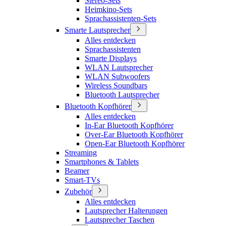
Stereo-Sets
Heimkino-Sets
Sprachassistenten-Sets
Smarte Lautsprecher
Alles entdecken
Sprachassistenten
Smarte Displays
WLAN Lautsprecher
WLAN Subwoofers
Wireless Soundbars
Bluetooth Lautsprecher
Bluetooth Kopfhörer
Alles entdecken
In-Ear Bluetooth Kopfhörer
Over-Ear Bluetooth Kopfhörer
Open-Ear Bluetooth Kopfhörer
Streaming
Smartphones & Tablets
Beamer
Smart-TVs
Zubehör
Alles entdecken
Lautsprecher Halterungen
Lautsprecher Taschen