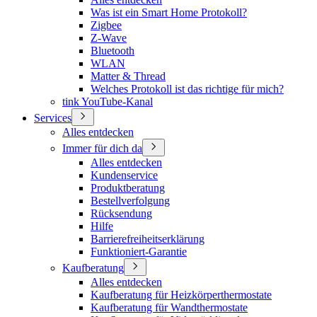
Was ist ein Smart Home Protokoll?
Zigbee
Z-Wave
Bluetooth
WLAN
Matter & Thread
Welches Protokoll ist das richtige für mich?
tink YouTube-Kanal
Services
Alles entdecken
Immer für dich da
Alles entdecken
Kundenservice
Produktberatung
Bestellverfolgung
Rücksendung
Hilfe
Barrierefreiheitserklärung
Funktioniert-Garantie
Kaufberatung
Alles entdecken
Kaufberatung für Heizkörperthermostate
Kaufberatung für Wandthermostate