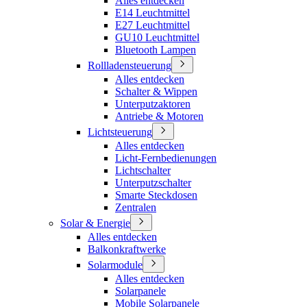
Alles entdecken
E14 Leuchtmittel
E27 Leuchtmittel
GU10 Leuchtmittel
Bluetooth Lampen
Rollladensteuerung
Alles entdecken
Schalter & Wippen
Unterputzaktoren
Antriebe & Motoren
Lichtsteuerung
Alles entdecken
Licht-Fernbedienungen
Lichtschalter
Unterputzschalter
Smarte Steckdosen
Zentralen
Solar & Energie
Alles entdecken
Balkonkraftwerke
Solarmodule
Alles entdecken
Solarpanele
Mobile Solarpanele