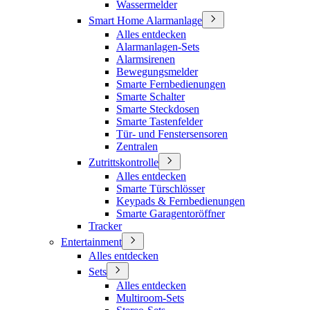
Wassermelder
Smart Home Alarmanlage
Alles entdecken
Alarmanlagen-Sets
Alarmsirenen
Bewegungsmelder
Smarte Fernbedienungen
Smarte Schalter
Smarte Steckdosen
Smarte Tastenfelder
Tür- und Fenstersensoren
Zentralen
Zutrittskontrolle
Alles entdecken
Smarte Türschlösser
Keypads & Fernbedienungen
Smarte Garagentoröffner
Tracker
Entertainment
Alles entdecken
Sets
Alles entdecken
Multiroom-Sets