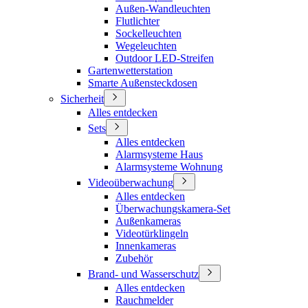
Außen-Wandleuchten
Flutlichter
Sockelleuchten
Wegeleuchten
Outdoor LED-Streifen
Gartenwetterstation
Smarte Außensteckdosen
Sicherheit
Alles entdecken
Sets
Alles entdecken
Alarmsysteme Haus
Alarmsysteme Wohnung
Videoüberwachung
Alles entdecken
Überwachungskamera-Set
Außenkameras
Videotürklingeln
Innenkameras
Zubehör
Brand- und Wasserschutz
Alles entdecken
Rauchmelder