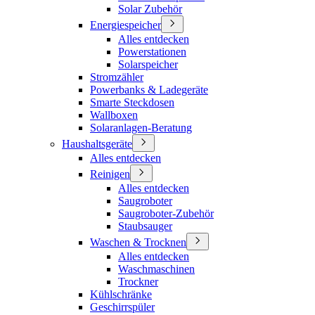
Solar Zubehör
Energiespeicher
Alles entdecken
Powerstationen
Solarspeicher
Stromzähler
Powerbanks & Ladegeräte
Smarte Steckdosen
Wallboxen
Solaranlagen-Beratung
Haushaltsgeräte
Alles entdecken
Reinigen
Alles entdecken
Saugroboter
Saugroboter-Zubehör
Staubsauger
Waschen & Trocknen
Alles entdecken
Waschmaschinen
Trockner
Kühlschränke
Geschirrspüler