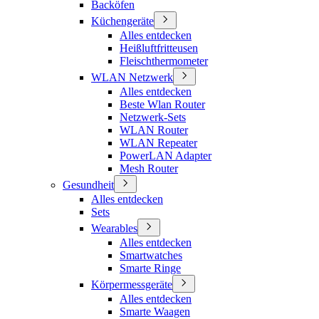
Backöfen
Küchengeräte
Alles entdecken
Heißluftfritteusen
Fleischthermometer
WLAN Netzwerk
Alles entdecken
Beste Wlan Router
Netzwerk-Sets
WLAN Router
WLAN Repeater
PowerLAN Adapter
Mesh Router
Gesundheit
Alles entdecken
Sets
Wearables
Alles entdecken
Smartwatches
Smarte Ringe
Körpermessgeräte
Alles entdecken
Smarte Waagen