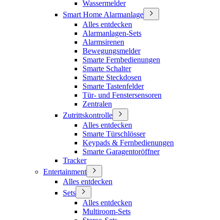
Wassermelder
Smart Home Alarmanlage
Alles entdecken
Alarmanlagen-Sets
Alarmsirenen
Bewegungsmelder
Smarte Fernbedienungen
Smarte Schalter
Smarte Steckdosen
Smarte Tastenfelder
Tür- und Fenstersensoren
Zentralen
Zutrittskontrolle
Alles entdecken
Smarte Türschlösser
Keypads & Fernbedienungen
Smarte Garagentoröffner
Tracker
Entertainment
Alles entdecken
Sets
Alles entdecken
Multiroom-Sets