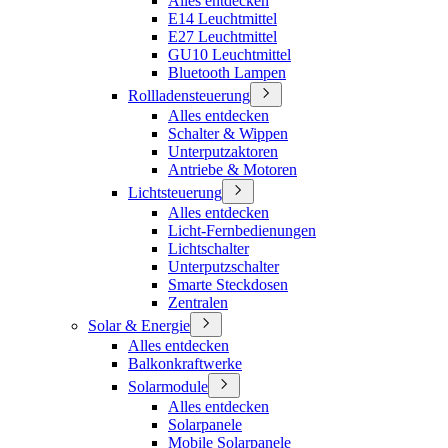
Alles entdecken
E14 Leuchtmittel
E27 Leuchtmittel
GU10 Leuchtmittel
Bluetooth Lampen
Rollladensteuerung
Alles entdecken
Schalter & Wippen
Unterputzaktoren
Antriebe & Motoren
Lichtsteuerung
Alles entdecken
Licht-Fernbedienungen
Lichtschalter
Unterputzschalter
Smarte Steckdosen
Zentralen
Solar & Energie
Alles entdecken
Balkonkraftwerke
Solarmodule
Alles entdecken
Solarpanele
Mobile Solarpanele