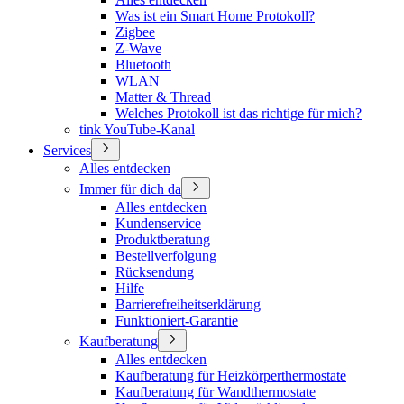
Was ist ein Smart Home Protokoll?
Zigbee
Z-Wave
Bluetooth
WLAN
Matter & Thread
Welches Protokoll ist das richtige für mich?
tink YouTube-Kanal
Services
Alles entdecken
Immer für dich da
Alles entdecken
Kundenservice
Produktberatung
Bestellverfolgung
Rücksendung
Hilfe
Barrierefreiheitserklärung
Funktioniert-Garantie
Kaufberatung
Alles entdecken
Kaufberatung für Heizkörperthermostate
Kaufberatung für Wandthermostate