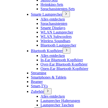
Stereo-Sets
Heimkino-Sets
Sprachassistenten-Sets
Smarte Lautsprecher
Alles entdecken
Sprachassistenten
Smarte Displays
WLAN Lautsprecher
WLAN Subwoofers
Wireless Soundbars
Bluetooth Lautsprecher
Bluetooth Kopfhörer
Alles entdecken
In-Ear Bluetooth Kopfhörer
Over-Ear Bluetooth Kopfhörer
Open-Ear Bluetooth Kopfhörer
Streaming
Smartphones & Tablets
Beamer
Smart-TVs
Zubehör
Alles entdecken
Lautsprecher Halterungen
Lautsprecher Taschen