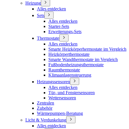
Heizung
Alles entdecken
Sets
Alles entdecken
Starter-Sets
Erweiterungs-Sets
Thermostate
Alles entdecken
Smarte Heizkörperhermostate im Vergleich
Heizkörperthermostate
Smarte Wandthermostate im Vergleich
Fußbodenheizungsthermostate
Raumthermostate
Klimaanlagensteuerung
Heizungssensoren
Alles entdecken
Tür- und Fenstersensoren
Wettersensoren
Zentralen
Zubehör
Wärmepumpen-Beratung
Licht & Verdunkelung
Alles entdecken