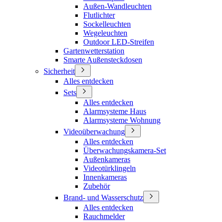
Außen-Wandleuchten
Flutlichter
Sockelleuchten
Wegeleuchten
Outdoor LED-Streifen
Gartenwetterstation
Smarte Außensteckdosen
Sicherheit
Alles entdecken
Sets
Alles entdecken
Alarmsysteme Haus
Alarmsysteme Wohnung
Videoüberwachung
Alles entdecken
Überwachungskamera-Set
Außenkameras
Videotürklingeln
Innenkameras
Zubehör
Brand- und Wasserschutz
Alles entdecken
Rauchmelder