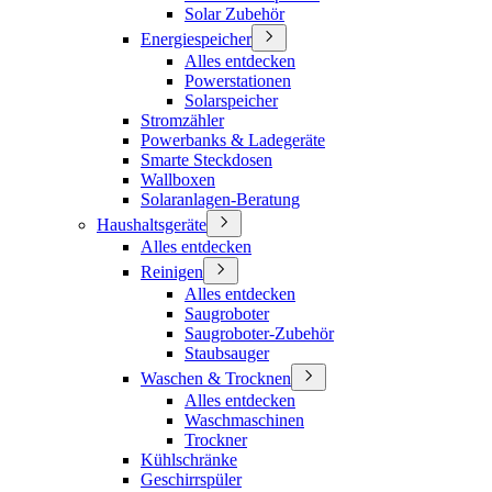
Solar Zubehör
Energiespeicher
Alles entdecken
Powerstationen
Solarspeicher
Stromzähler
Powerbanks & Ladegeräte
Smarte Steckdosen
Wallboxen
Solaranlagen-Beratung
Haushaltsgeräte
Alles entdecken
Reinigen
Alles entdecken
Saugroboter
Saugroboter-Zubehör
Staubsauger
Waschen & Trocknen
Alles entdecken
Waschmaschinen
Trockner
Kühlschränke
Geschirrspüler