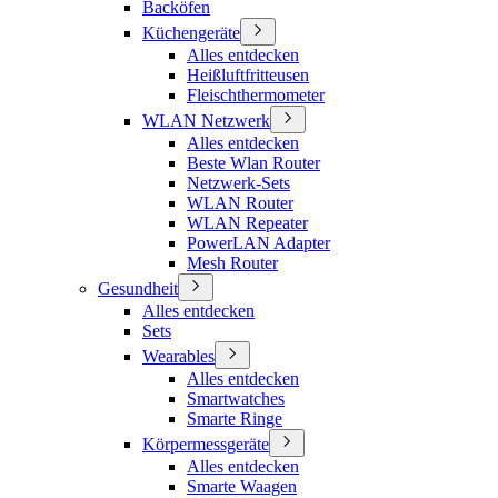
Backöfen
Küchengeräte
Alles entdecken
Heißluftfritteusen
Fleischthermometer
WLAN Netzwerk
Alles entdecken
Beste Wlan Router
Netzwerk-Sets
WLAN Router
WLAN Repeater
PowerLAN Adapter
Mesh Router
Gesundheit
Alles entdecken
Sets
Wearables
Alles entdecken
Smartwatches
Smarte Ringe
Körpermessgeräte
Alles entdecken
Smarte Waagen